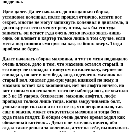
подделка.
Идем далее. Далее началась долгожданная сборка,
установил коленвал, полет прошел отлично, кстати вот
секрет, многие не могут запихнуть коленвал в двигатель, и
долго крутят его и чешут репу о том, как бы его туда
запихать, он встает туда очень легко нужно знать лишь
одно, он влезает в картер только лишь в том случае, если
места под шпонки смотрят на вас, то бишь вверх. Тогда
проблем не будет.
Далее началась сборка маховика, и тут то меня поджидало
очень плохое, дело в том, что маховик остался старый, и
его конус не совпадал с конусом на коленвалу, вернее он
совпадал, но вот в чем беда, когда одеваешь маховик на
старый вал, хватает два-три удара киянкой по нему, и
маховик встает как вкопанный, нет ни люфта ничего, но
вот с новым коленвалом этого не наблюдалось, не хватало
не 3 не 15 ударов, бесполезно, маховик люфтил, люфт
пропадал только лишь тогда, когда закручиваешь болт,
умные люди сказали что это не то, что неправильно, так
еще и опасно, может открутиться маховик и тогда беги
куда глаза глядят. В общем очень долгое время ходил как
обиженный котёнок… Делать не хотелось ничего, ибо
отдал такие деньги за коленвал, а тут на тебе, выписывать