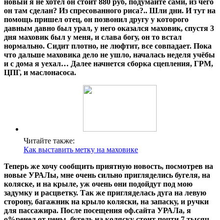
новый я не хотел он стоит 880 руб, подумайте сами, из чего
он там сделан? Из спресованного риса?.. Шли дни. И тут на
помощь пришел отец, он позвонил другу у которого
давным давно был урал, у него оказался маховик, спустя 3
дня маховик был у меня, и слава богу, он то встал
нормально. Сидит плотно, не люфтит, все совпадает. Пока
что дальше маховика дело не ушло, началась неделя учёбы
и с дома я уехал… Далее начнется сборка сцепления, ГРМ,
ЦПГ, и маслонасоса.
Читайте также:
Как выставить метку на маховике
Теперь же хочу сообщить приятную новость, посмотрев на
новые УРАЛы, мне очень сильно пригляделись бугеля, на
коляске, и на крыле, уж очень они подойдут под мою
задумку и расцветку. Так же пригляделась дуга на левую
сторону, багажник на крыло коляски, на запаску, и ручки
для пассажира. После посещения оф.сайта УРАЛа, я
о%ренел от цены, бугель на коляску стоит почти 7 тысяч,