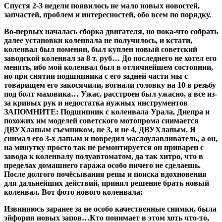
Спустя 2-3 недели появилось не мало новых новостей,
запчастей, проблем и интересностей, обо всем по порядку.
Во-первых началась сборка двигателя, но пока-что собрать
далее установки коленвала не получилось, и кстати,
коленвал был поменян, был куплен новый советский
заводской коленвал за 8 т. руб… До последнего не хотел его
менять, ибо мой коленвал был в отличнейшем состоянии,
но при снятии подшипника с его задней части мы с
товарищем его закосячили, вогнали головку на 10 в резьбу
под болт маховика… Ужас, расстроен был ужасно, а все из-
за кривых рук и недостатка нужных инструментов
ЗАПОМНИТЕ: Подшипник с коленвала Урала, Днепра и
похожих им моделей советского мотопрома снимается
ДВУХлапым съемником, не 3, и не 4, ДВУХлапым. Я
снимал его 3-х лапым и повредил маслоулавливатель, а он,
на минутку просто так не ремонтируется он приварен с
завода к коленвалу полуавтоматом, да так хитро, что в
пределах домашнего гаража особо ничего не сделаешь.
После долгого почёсывания репы и поиска вдохновения
для дальнейших действий, принял решение брать новый
коленвал. Вот фото нового коленвала:
Извиняюсь заранее за не особо качественные снимки, была
эйфория новых запов…Кто понимает в этом хоть что-то,