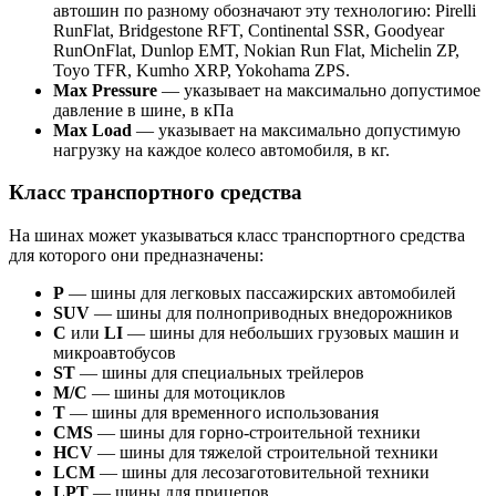
автошин по разному обозначают эту технологию: Pirelli
RunFlat, Bridgestone RFT, Continental SSR, Goodyear
RunOnFlat, Dunlop EMT, Nokian Run Flat, Michelin ZP,
Toyo TFR, Kumho XRP, Yokohama ZPS.
Max Pressure
— указывает на максимально допустимое
давление в шине, в кПа
Max Load
— указывает на максимально допустимую
нагрузку на каждое колесо автомобиля, в кг.
Класс транспортного средства
На шинах может указываться класс транспортного средства
для которого они предназначены:
P
— шины для легковых пассажирских автомобилей
SUV
— шины для полноприводных внедорожников
C
или
LI
— шины для небольших грузовых машин и
микроавтобусов
ST
— шины для специальных трейлеров
M/C
— шины для мотоциклов
T
— шины для временного использования
CMS
— шины для горно-строительной техники
HCV
— шины для тяжелой строительной техники
LCM
— шины для лесозаготовительной техники
LPT
— шины для прицепов