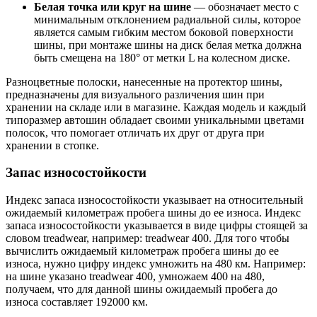
Белая точка или круг на шине
— обозначает место с
минимальным отклонением радиальной силы, которое
является самым гибким местом боковой поверхности
шины, при монтаже шины на диск белая метка должна
быть смещена на 180° от метки L на колесном диске.
Разноцветные полоски, нанесенные на протектор шины,
предназначены для визуального различения шин при
хранении на складе или в магазине. Каждая модель и каждый
типоразмер автошин обладает своими уникальными цветами
полосок, что помогает отличать их друг от друга при
хранении в стопке.
Запас износостойкости
Индекс запаса износостойкости указывает на относительный
ожидаемый километраж пробега шины до ее износа. Индекс
запаса износостойкости указывается в виде цифры стоящей за
словом treadwear, например: treadwear 400. Для того чтобы
вычислить ожидаемый километраж пробега шины до ее
износа, нужно цифру индекс умножить на 480 км. Например:
на шине указано treadwear 400, умножаем 400 на 480,
получаем, что для данной шины ожидаемый пробега до
износа составляет 192000 км.