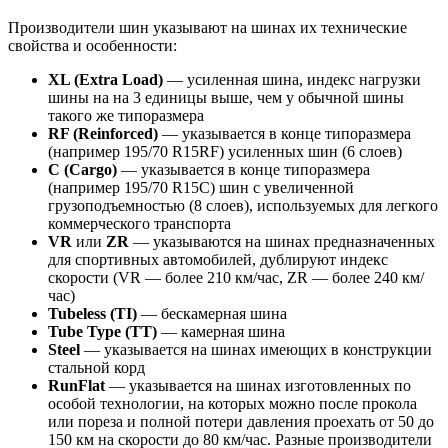
Производители шин указывают на шинах их технические
свойства и особенности:
XL (Extra Load)
— усиленная шина, индекс нагрузки
шины на на 3 единицы выше, чем у обычной шины
такого же типоразмера
RF (Reinforced)
— указывается в конце типоразмера
(например 195/70 R15RF) усиленных шин (6 слоев)
С (Cargo)
— указывается в конце типоразмера
(например 195/70 R15C) шин с увеличенной
грузоподъемностью (8 слоев), используемых для легкого
коммерческого транспорта
VR
или
ZR
— указываются на шинах предназначенных
для спортивных автомобилей, дублируют индекс
скорости (VR — более 210 км/час, ZR — более 240 км/
час)
Tubeless (TI)
— бескамерная шина
Tube Type (TT)
— камерная шина
Steel
— указывается на шинах имеющих в конструкции
стальной корд
RunFlat
— указывается на шинах изготовленных по
особой технологии, на которых можно после прокола
или пореза и полной потери давления проехать от 50 до
150 км на скорости до 80 км/час. Разные производители