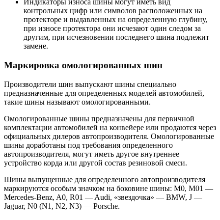
Индикаторы износа шины могут иметь вид
контрольных цифр или символов расположенных на
протекторе и выдавленных на определенную глубину,
при износе протектора они исчезают один следом за
другим, при исчезновении последнего шина подлежит
замене.
Маркировка омологированных шин
Производители шин выпускают шины специально
предназначенные для определенных моделей автомобилей,
такие шины называют омологированными.
Омологированные шины предназначены для первичной
комплектации автомобилей на конвейере или продаются через
официальных дилеров автопроизводителя. Омологированные
шины доработаны под требования определенного
автопроизводителя, могут иметь другое внутреннее
устройство корда или другой состав резиновой смеси.
Шины выпущенные для определенного автопроизводителя
маркируются особым значком на боковине шины: М0, M01 —
Mercedes-Benz, A0, R01 — Audi, «звездочка» — BMW, J —
Jaguar, N0 (N1, N2, N3) — Porsche.