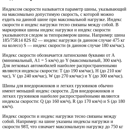
Индексом скорости называется параметр шины, указывающий
на максимально допустимую скорость, с которой можно
ездить на данной шине при максимальной нагрузке. Индекс
скорости и индекс нагрузки тесно связаны между собой. В
маркировки шины индекс нагрузки и индекс скорости
указываются следом за типоразмером шины. Например: шина
185/75R14 82S 82 — индекс нагрузки (в данном случае 475 кг
на колесо) S — индекс скорости (в данном случае 180 км/час).
Индекс скорости обозначается латинскими буквами от А
(минимальный, А1 = 5 км/ч) до Y (максимальный, 300 км/ч).
Для легковых автомобилей наиболее распространенными
являются индексы скорости: T (до 190 км/час), Н (до 210 км/
час), V (до 240 км/час), W (до 270 км/час) и Y (до 300 км/час).
Шины для внедорожников и легких грузовиков обычно
имеют меньший индекс скорости. Для внедорожников и
легких грузовиков наиболее распространёнными являются
индексы скорости: Q (до 160 км/ч), R (до 170 км/ч) и S (до 180
км/ч).
Индекс скорости и индекс нагрузки тесно связаны между
собой. Например: на шине указаны индексы нагрузки и
скорости 98Т, что означает максимальную нагрузку до 750 кг