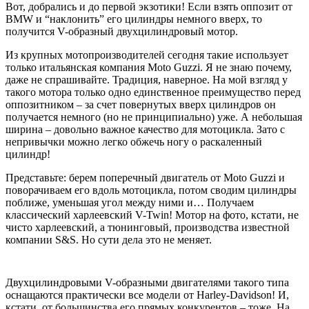
Вот, добрались и до первой экзотики! Если взять оппозит от
BMW и “наклонить” его цилиндры немного вверх, то
получится V-образный двухцилиндровый мотор.
Из крупных мотопроизводителей сегодня такие использует
только итальянская компания Moto Guzzi. Я не знаю почему,
даже не спрашивайте. Традиция, наверное. На мой взгляд у
такого мотора только одно единственное преимущество перед
оппозитником – за счет повернутых вверх цилиндров он
получается немного (но не принципиально) уже. А небольшая
ширина – довольно важное качество для мотоцикла. Зато с
непривычки можно легко обжечь ногу о раскаленный
цилиндр!
Представьте: берем поперечный двигатель от Moto Guzzi и
поворачиваем его вдоль мотоцикла, потом сводим цилиндры
поближе, уменьшая угол между ними и… Получаем
классический харлеевский V-Twin! Мотор на фото, кстати, не
чисто харлеевский, а тюнинговый, производства известной
компании S&S. Но сути дела это не меняет.
Двухцилиндровыми V-образными двигателями такого типа
оснащаются практически все модели от Harley-Davidson! И,
кстати, от большинства его прямых конкурентов – тоже. На