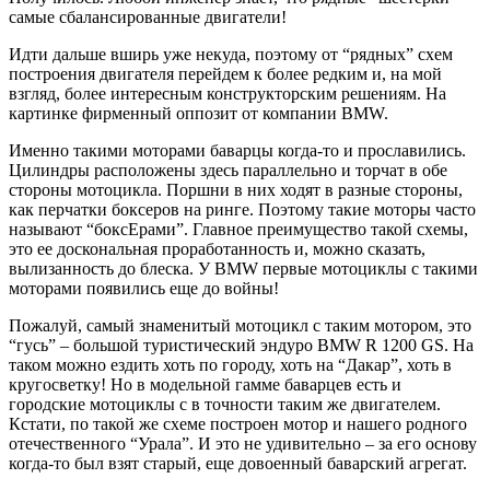
самые сбалансированные двигатели!
Идти дальше вширь уже некуда, поэтому от “рядных” схем
построения двигателя перейдем к более редким и, на мой
взгляд, более интересным конструкторским решениям. На
картинке фирменный оппозит от компании BMW.
Именно такими моторами баварцы когда-то и прославились.
Цилиндры расположены здесь параллельно и торчат в обе
стороны мотоцикла. Поршни в них ходят в разные стороны,
как перчатки боксеров на ринге. Поэтому такие моторы часто
называют “боксЕрами”. Главное преимущество такой схемы,
это ее доскональная проработанность и, можно сказать,
вылизанность до блеска. У BMW первые мотоциклы с такими
моторами появились еще до войны!
Пожалуй, самый знаменитый мотоцикл с таким мотором, это
“гусь” – большой туристический эндуро BMW R 1200 GS. На
таком можно ездить хоть по городу, хоть на “Дакар”, хоть в
кругосветку! Но в модельной гамме баварцев есть и
городские мотоциклы с в точности таким же двигателем.
Кстати, по такой же схеме построен мотор и нашего родного
отечественного “Урала”. И это не удивительно – за его основу
когда-то был взят старый, еще довоенный баварский агрегат.