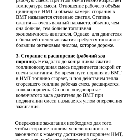
рабочую смесь. При этом значительно возрастает
температура смеси. Отношение рабочего объёма
цилиндра в НМТ и объёма камеры сгорания в
ВМТ называется степенью сжатия. Степень
сжатия — очень важный параметр, обычно, чем
она больше, тем больше топливная
экономичность двигателя. Однако, для двигателя
с большей степенью сжатия требуется топливо с
большим октановым числом, которое дороже.
3. Сгорание и расширение (рабочий ход
поршня).
Незадолго до конца цикла сжатия
топливовоздушная смесь поджигается искрой от
свечи зажигания. Во время пути поршня из ВМТ
в НМТ топливо сгорает, и под действием тепла
сгоревшего топлива рабочая смесь расширяется,
толкая поршень. Степень «недоворота»
коленчатого вала двигателя до ВМТ при
поджигании смеси называется углом опережения
зажигания.
Опережение зажигания необходимо для того,
чтобы сгорание топлива успело полностью
закончится к моменту достижения поршнем НМТ,
то есть для наиболее эффективной работы