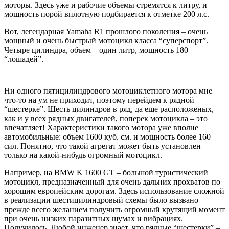
моторы. Здесь уже и рабочие объемы стремятся к литру, и
мощность порой вплотную подбирается к отметке 200 л.с.
Вот, легендарная Yamaha R1 прошлого поколения – очень
мощный и очень быстрый мотоцикл класса “суперспорт”.
Четыре цилиндра, объем – один литр, мощность 180
“лошадей”.
Ни одного пятицилиндрового мотоциклетного мотора мне
что-то на ум не приходит, поэтому перейдем к рядной
“шестерке”. Шесть цилиндров в ряд, да еще расположеных,
как и у всех рядных двигателей, поперек мотоцикла – это
впечатляет! Характеристики такого мотора уже вполне
автомобильные: объем 1600 куб. см. и мощность более 160
сил. Понятно, что такой агрегат может быть установлен
только на какой-нибудь огромный мотоцикл.
Например, на BMW K 1600 GT – большой туристический
мотоцикл, предназначенный для очень дальних прохватов по
хорошим европейским дорогам. Здесь использование сложной
в реализации шестицилиндровый схемы было вызвано
прежде всего желанием получить огромный крутящий момент
при очень низких паразитных шумах и вибрациях.
Получилось. Любой инженер знает, что рядные “шестерки” –