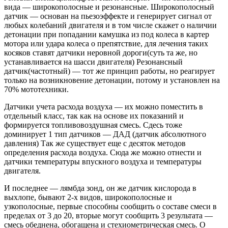
вида — широкополосные и резонансные. Широкополосный
датчик — основан на пьезоэффекте и генерирует сигнал от
любых колебаний двигателя и в том числе скажет о наличии
детонации при попадании камушка из под колеса в картер
мотора или удара колеса о препятствие, для лечения таких
косяков ставят датчики неровной дороги(суть та же, но
устанавливается на шасси двигателя) Резонансный
датчик(частотный) — тот же принцип работы, но реагирует
только на возникновение детонации, потому и установлен на
70% мототехники.
Датчики учета расхода воздуха — их можно поместить в
отдельный класс, так как на основе их показаний и
формируется топливовоздушная смесь. Сдесь тоже
доминирует 1 тип датчиков — ДАД (датчик абсолютного
давления) Так же существует еще с десяток методов
определения расхода воздуха. Сюда же можно отнести и
датчики температуры впускного воздуха и температуры
двигателя.
И последнее — лямбда зонд, он же датчик кислорода в
выхлопе, бывают 2-х видов, широкополосные и
узкополосные, первые способны сообщить о составе смеси в
пределах от 3 до 20, вторые могут сообщить 3 результата —
смесь обеднена, обогащена и стехиометрическая смесь. О