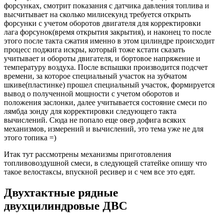
форсунках, смотрит показания с датчика давления топлива и
высчитывает на сколько милисекунд требуется открыть
форсунки с учетом оборотов двигателя для корректировки
лага форсунок(время открытия закрытия), и наконец то после
этого после такта сжатия именно в этом цилиндре происходит
процесс поджига искры, который тоже кстати сказать
учитывает и обороты двигателя, и бортовое напряжение и
температуру воздуха. После вспышки производится подсчет
времени, за которое специальный участок на зубчатом
шкиве(пластинке) прошел специальный участок, формируется
вывод о полученной мощности с учетом оборотов и
положения заслонки, далее учитывается состояние смеси по
лямбда зонду для корректировки следующего такта
вычислений. Сюда не попало еще овер дофига всяких
механизмов, измерений и вычислений, это тема уже не для
этого топика =)
Итак тут рассмотрены механизмы приготовления
топливовоздушной смеси, в следующей статейке опишу что
такое велостаксы, впускной ресивер и с чем все это едят.
Двухтактные рядные
двухцилиндровые ДВС