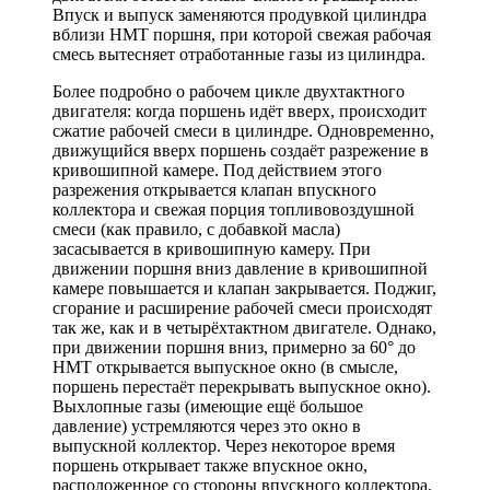
Впуск и выпуск заменяются продувкой цилиндра
вблизи НМТ поршня, при которой свежая рабочая
смесь вытесняет отработанные газы из цилиндра.
Более подробно о рабочем цикле двухтактного
двигателя: когда поршень идёт вверх, происходит
сжатие рабочей смеси в цилиндре. Одновременно,
движущийся вверх поршень создаёт разрежение в
кривошипной камере. Под действием этого
разрежения открывается клапан впускного
коллектора и свежая порция топливовоздушной
смеси (как правило, с добавкой масла)
засасывается в кривошипную камеру. При
движении поршня вниз давление в кривошипной
камере повышается и клапан закрывается. Поджиг,
сгорание и расширение рабочей смеси происходят
так же, как и в четырёхтактном двигателе. Однако,
при движении поршня вниз, примерно за 60° до
НМТ открывается выпускное окно (в смысле,
поршень перестаёт перекрывать выпускное окно).
Выхлопные газы (имеющие ещё большое
давление) устремляются через это окно в
выпускной коллектор. Через некоторое время
поршень открывает также впускное окно,
расположенное со стороны впускного коллектора.