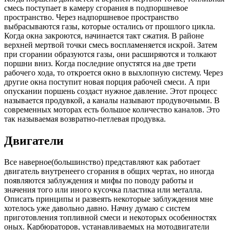
смесь поступает в камеру сгорания в подпоршневое
пространство. Через надпоршневое пространство
выбрасываются газы, которые остались от прошлого цикла.
Когда окна закроются, начинается такт сжатия. В районе
верхней мертвой точки смесь воспламеняется искрой. Затем
при сгорании образуются газы, они расширяются и толкают
поршни вниз. Когда последние опустятся на две трети
рабочего хода, то откроется окно в выхлопную систему. Через
другие окна поступит новая порция рабочей смеси. А при
опускании поршень создаст нужное давление. Этот процесс
называется продувкой, а каналы называют продувочными. В
современных моторах есть большое количество каналов. Это
так называемая возвратно-петлевая продувка.
Двигатели
Все наверное(большинство) представляют как работает
двигатель внутренеего сгорания в общих чертах, но иногда
появляются заблуждения и мифы по поводу работы и
значения того или иного кусочка пластика или металла.
Описать принципы и развеять некоторые заблуждения мне
хотелось уже давольно давно. Начну думаю с систем
приготовления топливной смеси и некоторых особенностях
оных. Карбюраторов, устанавливаемых на мотодвигатели