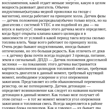
воспламенения, какой отдает меньше энергии, какую в целом
мощность развивает двигатель. Обычно
индуктивные(катушка медной проволоки на гвозде с
магнитом), иногда работают на принципе холла. Датчик фазы
— датчик положения распредвала(обычно только впуск, но на
двигателях с системой VTEC и им подобной их два — на
впуск и выпуск) С помощью этого датчика мозги определяют,
когда будут открыты клапана какого цилиндра и в
зависимости от условий в какой период такта впуска сколько
топлива влить. Чаще всего работают по принципу холла.
Очень редко бывают индуктивными, иногда бывают
оптическими, но это большая редкость. Как отличить от дпкв
— к датчику фазы почти всегда подходит 3 провода, питание,
земля и сигнальный. ДПДЗ — Датчик положения дроссельной
заслонки — на показаниях этого датчика выстраивается
картина наполнения цилиндров топливной смесью, требуемая
мощность двигателя в данный момент, требуемый крутящий
момент, необходимое ускорение и угол опережения
зажигания. Представляет из себя обыкновенный переменный
резистор, он же потенциометр. Датчик детонации —
определяет возникновение как следует из названия наличия
детонации в данный момент. Как только мозг получает об
этом сигнал — в тот же момент меняется угол опережения
зажигания и топливная смесь. Всегда закрепляется в районе
головки блока цилиндров. Как и говорил — их бывает два