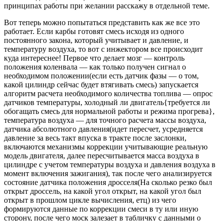
принципах работы при желании расскажу в отдельной теме.
Вот теперь можно попытаться представить как же все это
работает. Если карбы готовят смесь исходя из одного
постоянного закона, который учитывает и давление, и
температуру воздуха, то вот с инжектором все происходит
куда интереснее! Первое что делает мозг — контроль
положения коленвала — как только получен сигнал о
необходимом положении(если есть датчик фазы — о том,
какой цилиндр сейчас будет втягивать смесь) запускается
алгоритм расчета необходимого количества топлива — опрос
датчиков температуры, холодный ли двигатель{требуется ли
обогащать смесь для нормальной работы и режима прогрева},
температура воздуха — для точного расчета массы воздуха,
датчика абсолютного давления(идет пересчет, усредняется
давление за весь такт впуска в тракте после заслонки,
включаются механизмы коррекции учитывающие реальную
модель двигателя, далее пересчитывается масса воздуха в
цилиндре с учетом температуры воздуха и давления воздуха в
момент включения зажигания), так после чего анализируется
состояние датчика положения дросселя(На сколько резко был
открыт дроссель, на какой угол открыт, на какой угол был
открыт в прошлом цикле вычисления, етц) из чего
формируются данные по коррекции смеси в ту или иную
сторону, после чего моск залезает в табличку с данными о