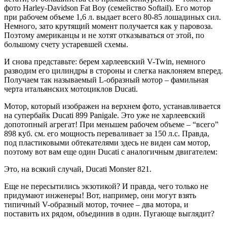
фото Harley-Davidson Fat Boy (семейство Softail). Его мотор
при рабочем объеме 1,6 л. выдает всего 80-85 лошадиных сил.
Немного, зато крутящий момент получается как у паровоза.
Поэтому американцы и не хотят отказываться от этой, по
большому счету устаревшей схемы.
И снова представьте: берем харлеевский V-Twin, немного
разводим его цилиндры в стороны и слегка наклоняем вперед.
Получаем так называемый L-образный мотор – фамильная
черта итальянских мотоциклов Ducati.
Мотор, который изображен на верхнем фото, устанавливается
на супербайк Ducati 899 Panigale. Это уже не харлеевский
допотопный агрегат! При меньшем рабочем объеме – “всего”
898 куб. см. его мощность переваливает за 150 л.с. Правда,
под пластиковыми обтекателями здесь не виден сам мотор,
поэтому вот вам еще один Ducati с аналогичным двигателем:
Это, на всякий случай, Ducati Monster 821.
Еще не пересытились экзотикой? И правда, чего только не
придумают инженеры! Вот, например, они могут взять
типичный V-образный мотор, точнее – два мотора, и
поставить их рядом, объединив в один. Пугающе выглядит?