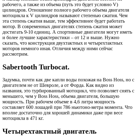
рабочего, а также из объема (путь это будет условно V)
цилиндров. Отношение полного рабочего объема двигателя
мотоцикла к V цилиндров называют степенью сжатия. Чем
эта степень сжатия выше, тем эффективнее будет работать
мотор. В современных двигателях степень сжатия может
достигать 9-10 единиц. А спортивные двигатели могут иметь
и более лучшие характеристики – от 12 и выше. Нужно
сказать, что конструкция двухтактных и четырехтактных
моторов немного иная. Отличия между ними сейчас
рассмотрим.
Sabertooth Turbocat.
Задумка, почти как две капли воды похожая на Boss Hoss, но с
двигателем не от Шевроле, а от Форда. Как видно из
названия, это турбированный мотоцикл, что позволяет снять с
меньшего, чем у Boss Hoss, объема двигателя, большую
мощность. При рабочем объеме в 4,6 литра мощность
составляет 600 лошадей при 786 ньютоно-метра момента. Что
вполне достаточно для хорошей динамики даже при весе
мотоцикла в 471 кг.
Четырехтактный двигатель