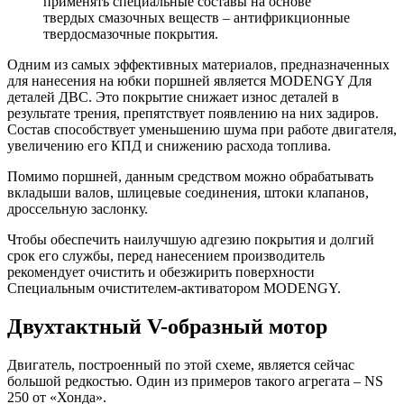
применять специальные составы на основе
твердых смазочных веществ – антифрикционные
твердосмазочные покрытия.
Одним из самых эффективных материалов, предназначенных
для нанесения на юбки поршней является MODENGY Для
деталей ДВС. Это покрытие снижает износ деталей в
результате трения, препятствует появлению на них задиров.
Состав способствует уменьшению шума при работе двигателя,
увеличению его КПД и снижению расхода топлива.
Помимо поршней, данным средством можно обрабатывать
вкладыши валов, шлицевые соединения, штоки клапанов,
дроссельную заслонку.
Чтобы обеспечить наилучшую адгезию покрытия и долгий
срок его службы, перед нанесением производитель
рекомендует очистить и обезжирить поверхности
Специальным очистителем‑активатором MODENGY.
Двухтактный V-образный мотор
Двигатель, построенный по этой схеме, является сейчас
большой редкостью. Один из примеров такого агрегата – NS
250 от «Хонда».