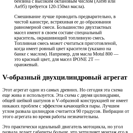
бензина с высоким октановым числом (Аи98 или
Аи95) требуется 120-150мл масла).
Смешивание лучше проводить предварительно, в
чистой канистре, встряхивая ее до образования
равномерной смеси. Большинство двухтактных
масел имеют в своем составе специальный
краситель, окрашивющий топливную смесь.
Топливная смесь может считаться приготовленой,
когда имеет ровный цвет красителя (указано на
банке с маслом). Например, для масла Motul 800 —
это красный цвет, для масел IPONE 2Т —
оранжевый.
V-образный двухцилиндровый агрегат
Этот агрегат один из самых древних. Но сегодня эта схема
еще жива и используется. Эта схема с двумя цилиндрами,
общей шейкой шатунов и V-образной конструкцией не имеет
никаких проблем с эффектом качающейся пары. Лучшим
углом развала цилиндров считается 90 градусов. Вибрации от
этого агрегата во время работы незначительны.
Это практически идеальный двигатель мотоцикла, но угол
развала делает габариты больше, что затрудняет монтаж его в