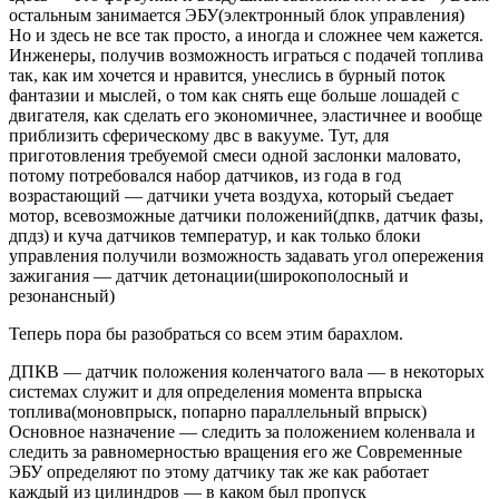
остальным занимается ЭБУ(электронный блок управления)
Но и здесь не все так просто, а иногда и сложнее чем кажется.
Инженеры, получив возможность играться с подачей топлива
так, как им хочется и нравится, унеслись в бурный поток
фантазии и мыслей, о том как снять еще больше лошадей с
двигателя, как сделать его экономичнее, эластичнее и вообще
приблизить сферическому двс в вакууме. Тут, для
приготовления требуемой смеси одной заслонки маловато,
потому потребовался набор датчиков, из года в год
возрастающий — датчики учета воздуха, который съедает
мотор, всевозможные датчики положений(дпкв, датчик фазы,
дпдз) и куча датчиков температур, и как только блоки
управления получили возможность задавать угол опережения
зажигания — датчик детонации(широкополосный и
резонансный)
Теперь пора бы разобраться со всем этим барахлом.
ДПКВ — датчик положения коленчатого вала — в некоторых
системах служит и для определения момента впрыска
топлива(моновпрыск, попарно параллельный впрыск)
Основное назначение — следить за положением коленвала и
следить за равномерностью вращения его же Современные
ЭБУ определяют по этому датчику так же как работает
каждый из цилиндров — в каком был пропуск