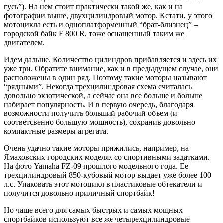
гусь”). На нем стоит практически такой же, как и на
фотографии выше, двухцилиндровый мотор. Кстати, у этого
мотоцикла есть и одноплатформенный “брат-близнец” –
городской байк F 800 R, тоже оснащенный таким же
двигателем.
Идем дальше. Количество цилиндров прибавляется и здесь их
уже три. Обратите внимание, как и в предыдущем случае, они
расположены в один ряд. Поэтому такие моторы называют
“рядными”. Некогда трехцилиндровая схема считалась
довольно экзотической, а сейчас она все больше и больше
набирает популярность. И в первую очередь, благодаря
возможности получить больший рабочий объем (и
соответсвенно большую мощность), сохранив довольно
компактные размеры агрегата.
Очень удачно такие моторы прижились, например, на
Ямаховских городских моделях со спортивными задатками.
На фото Yamaha FZ-09 прошлого модельного года. Ее
трехцилиндровый 850-кубовый мотор выдает уже более 100
л.с. Упаковать этот мотоцикл в пластиковые обтекатели и
получится довольно приличный спортбайк!
Но чаще всего для самых быстрых и самых мощных
спортбайков используют все же четырехцилиндровые