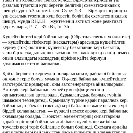
фазалық түзеткіш күш беретін бөлігінің схематехникалық
шешуі сурет 5.3 көрсетілген. Сурет 5.3 — Біржартыпериодты
үш фазалық түзеткіш күш беретін бөлігінің схематехникалық
шешуі, мұнда RH,LH – жүктеменің активті және реактивті
құрамалары, Р=7 – 35 кВт, fп=3fc
Күшейткіштегі кері байланыстар (Обратная связь в усилителе)
— күшейткіш тізбектері (каскадтары) арасында күшейтілген
кернеу (ток) бөлігінің күшейтілу бағытынан кері бағытта,
яғни бір каскадының шығысынан сол каскадтың өзінің немесе
оның алдындағы каскадтың кірісіне қайта берілуін
қамтамасыз ететін байланыс.
Қайта берілетін кернеудің полярлығына қарай кері байланыс
оң және теріс болуы мүмкін. Оң-кері байланыс күшейткіште
автотербеліс қоздырып, оны автогенераторға айналдырады.
Ал теріс кері байланыс күшейту коэффициентінің
орнықтылығын арттырады, бұрмаланудың барлық түрінің
шамасын төмендетеді. Орындалу түріне қарай параллель кері
байланыс, тізбектік (токтық) кері байланыс және осы екі түрі
бірдей қолданылатын — күрделі немесе аралас кері байланыс
схемалары болады. Тізбектегі элементтердің сипаттарына
қарай теріс кері байланыс жиілікке төуелі және жиілікке
төуелсіз кері теріс байланыс болып бөлінеді. Схемаға арнайы
енгізілетін кері байланыстан басқа күшейткіш элементтердің