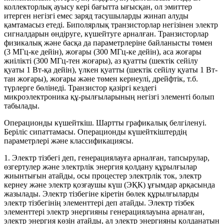
коллекторлық ауысу кері бағытта ығысқан, ол эмиттер
итерген негізгі емес заряд тасушыларды жинап алуды
қамтамасыз етеді. Биполярлық транзисторлар негізінен электр
сигналдарын өндіруге, күшейтуге арналған. Транзисторлар
физикалық және басқа да параметрлеріне байланысты төмен
(3 МГц-ке дейін), жоғары (300 МГц-ке дейін), аса жоғары
жиілікті (300 МГц-тен жоғары), аз қуатты (шектік сейілу
қуаты 1 Вт-қа дейін), үлкен қуатты (шектік сейілу қуаты 1 Вт-
тан жоғары), жоғары және төмен кернеулі, дрейфтік, т.б.
түрлерге бөлінеді. Транзистор қазіргі кездегі
микроэлектроника құ-рылғыларының негізгі элементі болып
табылады.
Операционды күшейткіш. Шартты графикалық белгіленуі.
Беріліс сипаттамасы. Операционды күшейткіштердің
параметрлері және классификациясы.
1. Электр тізбегі деп, генерациялауға арналған, тапсырулар,
өзгертулер және электрлік энергия қолдану құрылғылар
жиынтығын атайды, осы процестер электрлік ток, электр
кернеу және электр қозғаушы күш (ЭҚК) ұғымдар арқасында
жазылады. Электр тізбегіне кіретін бөлек құрылғыларды
электр тізбегінің элементтері деп атайды. Электр тізбек
элементтері электр энергияны генерациялауына арналған,
электр энергия көзін атайды, ал электр энергияны қолданатын