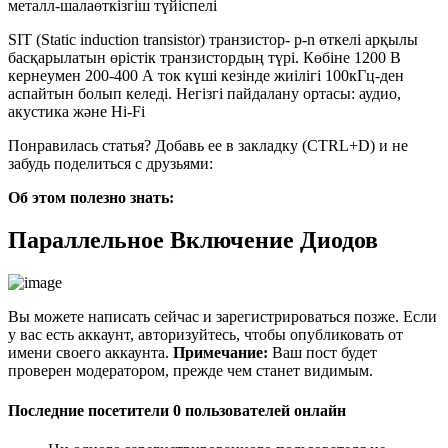
металл-шалаөткізгіш түйіспелі
SIT (Static induction transistor) транзистор- p-n өткелі арқылы
басқарылатын өрістік транзистордың түрі. Көбіне 1200 В
кернеумен 200-400 А ток күші кезінде жиілігі 100кГц-ден
аспайтын болып келеді. Негізгі пайдалану ортасы: аудио,
акустика және Hi-Fi
Понравилась статья? Добавь ее в закладку (CTRL+D) и не
забудь поделиться с друзьями:
Об этом полезно знать:
Параллельное Включение Диодов
Вы можете написать сейчас и зарегистрироваться позже. Если
у вас есть аккаунт, авторизуйтесь, чтобы опубликовать от
имени своего аккаунта.
Примечание:
Ваш пост будет
проверен модератором, прежде чем станет видимым.
Последние посетители 0 пользователей онлайн