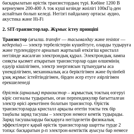
басқарылатын өрістік транзистордың түрі. Көбіне 1200 В
кернеумен 200-400 А ток күші кезінде жиілігі 100кГц-ден
аспайтын болып келеді. Негізгі пайдалану ортасы: аудио,
акустика және Hi-Fi
2. SIT-транзисторлар. Жұмыс істеу принціпі
Транзистор
(ағылш.
transfer
—
тасымалдау
және resistor —
кедергіш
) — электр тербелістерін күшейтуге, оларды тудыруға
және түрлендіруге арналып жартылай өткізгіш кристалл
негізінде жасалған электрондық құрал. Электрондық лампа
сияқты қызмет атқаратын транзисторлар одан өлшемінің
едәуір кішілігімен, электр энергиясын тұтынудағы аса
үнемділігімен, механикалық аса беріктігімен және бүлінбей
ұзақ жұмыс істейтіндігімен, бірден әсер етуге әзірлігімен
ерекшеленеді
Өрістік (арналық) транзистор
– жұмыстық токтың өзгеруі
кіріс сигналы тудыратын, оған перпендикуляр бағытталған
электр өрісі әрекетінен болатын транзистор. Өрістік
транзисторларда кристалл арқылы өтетін токты тек бір
таңбалы заряд тасушы – электрон немесе кемтік тудырады.
Заряд тасушыларды басқаруға негізделетін физикалық
эффектілерге қарай өрістік транзисторлар шартты түрде 2
топқа: басқаратын р-п электрон-кемтіктік ауысуы бар немесе