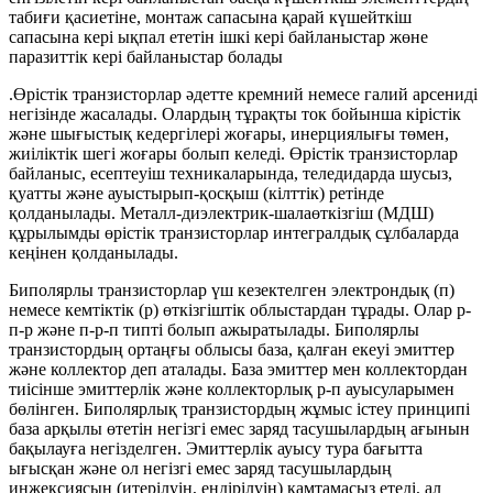
табиғи қасиетіне, монтаж сапасына қарай күшейткіш
сапасына кері ықпал ететін ішкі кері байланыстар жөне
паразиттік кері байланыстар болады
.Өрістік транзисторлар әдетте кремний немесе галий арсениді
негізінде жасалады. Олардың тұрақты ток бойынша кірістік
және шығыстық кедергілері жоғары, инерциялығы төмен,
жиіліктік шегі жоғары болып келеді. Өрістік транзисторлар
байланыс, есептеуіш техникаларында, теледидарда шусыз,
қуатты және ауыстырып-қосқыш (кілттік) ретінде
қолданылады. Металл-диэлектрик-шалаөткізгіш (МДШ)
құрылымды өрістік транзисторлар интегралдық сұлбаларда
кеңінен қолданылады.
Биполярлы транзисторлар үш кезектелген электрондық (п)
немесе кемтіктік (р) өткізгіштік облыстардан тұрады. Олар р-
п-р және п-р-п типті болып ажыратылады. Биполярлы
транзистордың ортаңғы облысы база, қалған екеуі эмиттер
және коллектор деп аталады. База эмиттер мен коллектордан
тиісінше эмиттерлік және коллекторлық р-п ауысуларымен
бөлінген. Биполярлық транзистордың жұмыс істеу принципі
база арқылы өтетін негізгі емес заряд тасушылардың ағынын
бақылауға негізделген. Эмиттерлік ауысу тура бағытта
ығысқан және ол негізгі емес заряд тасушылардың
инжексиясын (итерілуін, ендірілуін) қамтамасыз етеді, ал