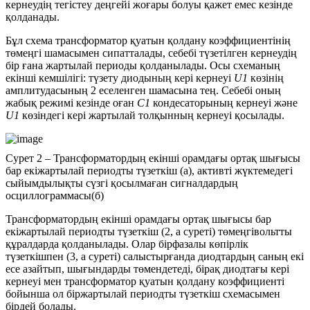
кернеудің тегістеу деңгейі жоғары болуы қажет емес кезінде
қолданады.
Бұл схема трансформатор қуатын қолдану коэффициентінің
төмеңгі шамасымен сипатталады, себебі түзетілген кернеудің
бір ғана жартылай периоды қолданылады. Осы схеманың
екінші кемшілігі: түзету диодының кері кернеуі
U1
көзінің
амплитудасының 2 еселенген шамасына тең. Себебі оның
жабық режимі кезінде оған
С1
кондесаторының кернеуі және
U1
көзіндегі кері жартылай толқынның кернеуі қосылады.
Сурет 2 – Трансформатордың екінші орамдағы ортақ шығысы
бар екіжартылай периодты түзеткіш (а), активті жүктемедегі
сыйымдылықты сүзгі қосылмаған сигналдардың
осциллограммасы(б)
Трансформатордың екінші орамдағы ортақ шығысы бар
екіжартылай периодты түзеткіш (2, а суреті) төмеңгівольтты
құралдарда қолданылады. Олар бірфазалы көпірлік
түзеткішпен (3, а суреті) салыстырғанда диодтардың саның екі
есе азайтып, шығындарды төмендетеді, бірақ диодтағы кері
кернеуі мен трансформатор қуатын қолдану коэффициенті
бойынша ол біржартылай периодты түзеткіш схемасымен
бірдей болады.