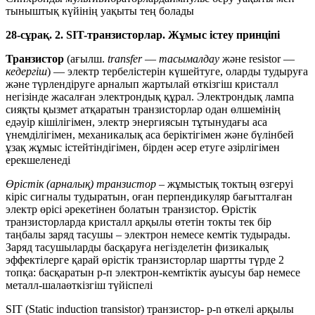
тыныштық күйінің уақыты тең болады
28-сұрақ. 2. SIT-транзисторлар. Жұмыс істеу принціпі
Транзистор
(ағылш.
transfer
—
тасымалдау
және resistor —
кедергіш
) — электр тербелістерін күшейтуге, оларды тудыруға
және түрлендіруге арналып жартылай өткізгіш кристалл
негізінде жасалған электрондық құрал. Электрондық лампа
сияқты қызмет атқаратын транзисторлар одан өлшемінің
едәуір кішілігімен, электр энергиясын тұтынудағы аса
үнемділігімен, механикалық аса беріктігімен және бүлінбей
ұзақ жұмыс істейтіндігімен, бірден әсер етуге әзірлігімен
ерекшеленеді
Өрістік (арналық) транзистор
– жұмыстық токтың өзгеруі
кіріс сигналы тудыратын, оған перпендикуляр бағытталған
электр өрісі әрекетінен болатын транзистор. Өрістік
транзисторларда кристалл арқылы өтетін токты тек бір
таңбалы заряд тасушы – электрон немесе кемтік тудырады.
Заряд тасушыларды басқаруға негізделетін физикалық
эффектілерге қарай өрістік транзисторлар шартты түрде 2
топқа: басқаратын р-п электрон-кемтіктік ауысуы бар немесе
металл-шалаөткізгіш түйіспелі
SIT (Static induction transistor) транзистор- p-n өткелі арқылы