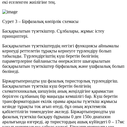
екі еселенген жиілігіне тең.
Сурет 3 – Бірфазалық көпірлік схемасы
Басқарылатын түзеткіштер. Сұлбалары, жұмыс істеу
принциптері.
Басқарылатын түзеткіштердің негізгі функциясы айнымалы
кернеуді реттелетін тұрақты кернеуге түрлендіру болып
табылады. Түрлендіргіштің күш беретін бөлігінің
параметрлеріне байланысты өнеркәсіпте шығарылатын
басқарылатын түзеткіштер бірфазалық және үшфазалық болып
бөлінеді.
Біржартыпериодты үш фазалық тиристорлық түрлендіргіш.
Басқарылатын түзеткіш күш беретін бөлігінің
схематехникалық шешуінің анық жеңілдігіне қарамастан
берілген сұлбаның бір маңызды кемшілігі бар. Күш беретін
трансформатордын екілік орамы арқылы түзеткіш жұмысы
кезінде тұрақты ток ағып өтеді, бұл оның жүктемелік
қабілеттілігін төмендеуіне әкеледі. Біржартыпериодты үш
фазалық түзеткіш басқару бұрышы 0 ден 150о диапазон
аралығында өзгереді, әр тиристордың ашық күйіндегі 0 – 17мс
уақыт интервалына сәйкес келеді. Біржартыпериодты үш