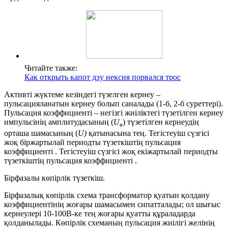
Читайте также:
Как открыть капот дэу нексия порвался трос
Активті жүктеме кезіндегі түзелген кернеу –
пульсацияланатын кернеу болып саналады (1-б, 2-б суреттері).
Пульсация коэффициенті – негізгі жиіліктегі түзетілген кернеу
импульсінің амплитудасының (
U
) түзетілген кернеудің
в
орташа шамасының (
U)
қатынасына тең. Тегістеуіш сүзгісі
жоқ біржартылай периодты түзеткіштің пульсация
коэффициенті . Тегістеуіш сүзгісі жоқ екіжартылай периодты
түзеткіштің пульсация коэффициенті .
Бірфазалы көпірлік түзеткіш.
Бірфазалық көпірлік схема трансформатор қуатын қолдану
коэффициентінің жоғары шамасымен сипатталады; ол шығыс
кернеулері 10-100В-ке тең жоғары қуатты құраладарда
қолданылады. Көпірлік схеманың пульсация жиілігі желінің