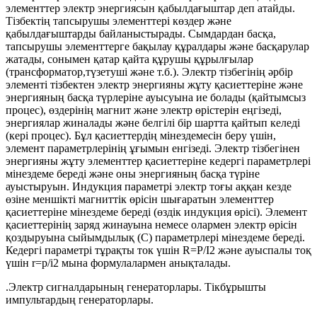
элементтер электр энергиясын қабылдағыштар деп атайды.
Тізбектің тапсырушы элементтері көздер және
қабылдағыштарды байланыстырады. Сымдардан басқа,
тапсырушы элементтерге бақылау құралдары және басқарулар
жатады, сонымен қатар қайта құрушы құрылғылар
(трансформатор,түзетуші және т.б.). Электр тізбегінің әрбір
элементі тізбектен электр энергияны жұту қасиеттеріне және
энергияның басқа түрлеріне ауысуына ие болады (қайтымсыз
процес), өздерінің магнит және электр өрістерін еңгізеді,
энергиялар жиналады және белгілі бір шартта қайтып келеді
(кері процес). Бұл қасиеттердің мінездемесін беру үшін,
элемент параметрлерінің ұғымын енгізеді. Электр тізбегінен
энергияны жұту элементтер қасиеттеріне кедергі параметрлері
мінездеме береді және оны энергияның басқа түріне
ауыстыруын. Индукция параметрі электр тоғы аққан кезде
өзіне меншікті магниттік өрісін шығаратын элементтер
қасиеттеріне мінездеме береді (өздік индукция өрісі). Элемент
қасиеттерінің заряд жинауына немесе олармен электр өрісін
қоздыруына сыйымдылық (С) параметрлері мінездеме береді.
Кедергі параметрі тұрақты ток үшін R=P/I2 және ауыспалы тоқ
үшін r=p/i2 мына формулалармен анықталады.
.Электр сигналдарының генераторлары. Тікбұрышты
импультардың генераторлары.