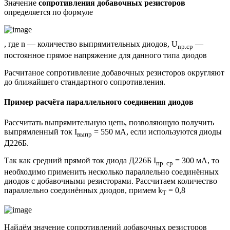
Значение
сопротивления добавочных резисторов
определяется по формуле
, где n — количество выпрямительных диодов, U
—
np.cp
постоянное прямое напряжение для данного типа диодов
Расчитаное сопротивление добавочных резисторов округляют
до ближайшего стандартного сопротивления.
Пример расчёта параллельного соединения диодов
Рассчитать выпрямительную цепь, позволяющую получить
выпрямленный ток I
= 550 мА, если используются диоды
выпр
Д226Б.
Так как средний прямой ток диода Д226Б I
= 300 мА, то
пр. ср
необходимо применить несколько параллельно соединённых
диодов с добавочными резисторами. Рассчитаем количество
параллельно соединённых диодов, примем k
= 0,8
T
Найдём значение сопротивлений добавочных резисторов