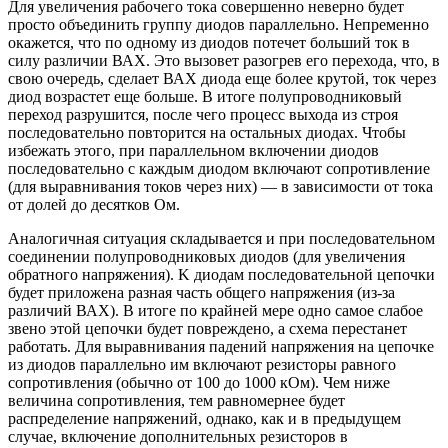
Для увеличения рабочего тока совершенно неверно будет
просто объединить группу диодов параллельно. Непременно
окажется, что по одному из диодов потечет больший ток в
силу различии ВАХ. Это вызовет разогрев его перехода, что, в
свою очередь, сделает ВАХ диода еще более крутой, ток через
диод возрастет еще больше. В итоге полупроводниковый
переход разрушится, после чего процесс выхода из строя
последовательно повторится на остальных диодах. Чтобы
избежать этого, при параллельном включении диодов
последовательно c каждым диодом включают сопротивление
(для выравнивания токов через них) — в зависимости от тока
от долей до десятков Ом.
Аналогичная ситуация складывается и при последовательном
соединении полупроводниковых диодов (для увеличения
обратного напряжения). K диодам последовательной цепочки
будет приложена разная часть общего напряжения (из-за
различий ВАХ). B итоге по крайней мере одно самое слабое
звено этой цепочки будет повреждено, a схема перестанет
работать. Для выравнивания падений напряжения на цепочке
из диодов параллельно им включают резисторы равного
сопротивления (обычно от 100 до 1000 кОм). Чем ниже
величина сопротивления, тем равномернее будет
распределение напряжений, однако, как и в предыдущем
случае, включение дополнительных резисторов в