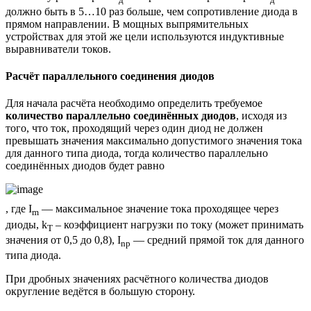
должно быть в 5…10 раз больше, чем сопротивление диода в
прямом направлении. В мощных выпрямительных
устройствах для этой же цели используются индуктивные
выравниватели токов.
Расчёт параллельного соединения диодов
Для начала расчёта необходимо определить требуемое
количество параллельно соединённых диодов
, исходя из
того, что ток, проходящий через один диод не должен
превышать значения максимально допустимого значения тока
для данного типа диода, тогда количество параллельно
соединённых диодов будет равно
, где I
— максимальное значение тока проходящее через
m
диоды, k
– коэффициент нагрузки по току (может принимать
T
значения от 0,5 до 0,8), I
— средний прямой ток для данного
np
типа диода.
При дробных значениях расчётного количества диодов
округление ведётся в большую сторону.