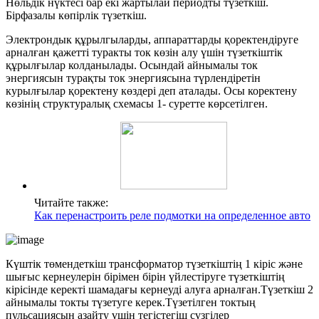
Нөльдік нүктесі бар екі жартылай периодты түзеткіш.
Бірфазалы көпірлік түзеткіш.
Электрондык құрылгыларды, аппараттарды қоректендіруге
арналған қажетті туракты ток көзін алу үшін түзеткіштік
құрылғылар колданылады. Осындай айнымалы ток
энергиясын турақты ток энергиясына түрлендіретін
курылғылар қоректену көздері деп аталады. Осы коректену
көзінің структуралық схемасы 1- суретте көрсетілген.
Читайте также:
Как перенастроить реле подмотки на определенное авто
Күштік төмендеткіш трансформатор түзеткіштің 1 кіріс және
шығыс кернеулерін бірімен бірін үйлестіруге түзеткіштің
кірісінде керекті шамадағы кернеуді алуға арналған.Түзеткіш 2
айнымалы токты түзетуге керек.Түзетілген токтың
пульсациясын азайту үшін тегістегіш сүзгілер