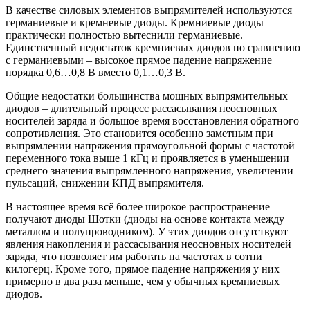
В качестве силовых элементов выпрямителей используются
германиевые и кремневые диоды. Кремниевые диоды
практически полностью вытеснили германиевые.
Единственный недостаток кремниевых диодов по сравнению
с германиевыми – высокое прямое падение напряжение
порядка 0,6…0,8 В вместо 0,1…0,3 В.
Общие недостатки большинства мощных выпрямительных
диодов – длительный процесс рассасывания неосновных
носителей заряда и большое время восстановления обратного
сопротивления. Это становится особенно заметным при
выпрямлении напряжения прямоугольной формы с частотой
переменного тока выше 1 кГц и проявляется в уменьшении
среднего значения выпрямленного напряжения, увеличении
пульсаций, снижении КПД выпрямителя.
В настоящее время всё более широкое распространение
получают диоды Шотки (диоды на основе контакта между
металлом и полупроводником). У этих диодов отсутствуют
явления накопления и рассасывания неосновных носителей
заряда, что позволяет им работать на частотах в сотни
килогерц. Кроме того, прямое падение напряжения у них
примерно в два раза меньше, чем у обычных кремниевых
диодов.