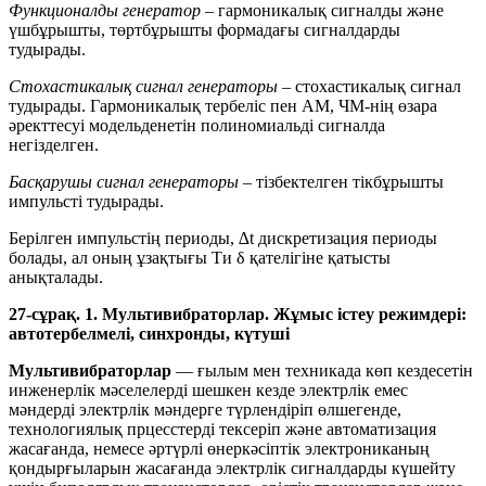
Функционалды генератор
– гармоникалық сигналды және
үшбұрышты, төртбұрышты формадағы сигналдарды
тудырады.
Стохастикалық сигнал генераторы
– стохастикалық сигнал
тудырады. Гармоникалық тербеліс пен АМ, ЧМ-нің өзара
әректтесуі модельденетін полиномиальді сигналда
негізделген.
Басқарушы сигнал генераторы
– тізбектелген тікбұрышты
импульсті тудырады.
Берілген импульстің периоды, ∆t дискретизация периоды
болады, ал оның ұзақтығы Ти δ қателігіне қатысты
анықталады.
27-сұрақ. 1. Мультивибраторлар. Жұмыс істеу режимдері:
автотербелмелі, синхронды, күтуші
Мультивибраторлар
— ғылым мен техникада көп кездесетін
инженерлік мәселелерді шешкен кезде электрлік емес
мәндерді электрлік мәндерге түрлендіріп өлшегенде,
технологиялық прцесстерді тексеріп және автоматизация
жасағанда, немесе әртүрлі өнеркәсіптік электрониканың
қондырғыларын жасағанда электрлік сигналдарды күшейту