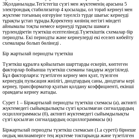
3Қолданылады.Тегістегіш сүзгі мен жүктеменің арасына 5
электрондық стабилизатор 4 қосылады, ол тораб кернеуі мен
жүктеме тоғының өзгеруіне тәуелсіз түрде шығыс кернеуді
тұрақты ұстап тұрады.Қоректену көзінің негізгі міндеті
айнымалы тоқты немесе кернеуді тұрақты шамаға
түрлендіретін түзеткіш есептелінеді.Түзеткіштік схемалар бір
периодты. Екі периодты және кернеулерді екі еселеп көбейту
схемалары болып бөлінеді .
Бір жартылай периодты түзеткіш
Түзеткіш құралға қойылатын шарттарды ескеріп, көптеген
факторлар бойынша түзеткіш схеманы таңдауы жүргізіледі.
Бұл факторларға: түзетілген кернеу мен қуат, түзелген
кернеудің пульсация жиілігі, диодтардың саны, диодтағы кері
кернеу, трансформатор қуатын қолдану коэффициенті, екінші
орамдағы кернеу жатады.
Сурет 1 – Біржартылай периодты түзеткіш схемасы (а), активті
жүктемедегі сыйымдылықты сүзгі қосылмаған сигналдардың
осциллограммасы (б), активті жүктемедегі сыйымдылықты
сүзгі қосылған сигналдардың осциллограммасы (в)
Біржартылай периодты түзеткіш схемасын (1.а суреті) бірнеше
ондық милиамперге тең жүктеме токтарында және түзетілген