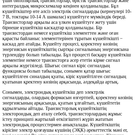
үшін биполярлық транзисторлар, өрістік транзисторлар және
интегралдық микросхемалар кеңінен қолданылады. Бұл
күшейткіштер өте әлсіз электрлік сигналдарды (кернеулері 10-
7 В, токтары 10-14 А шамалас) күшейтуге мүмкіндік береді.
Транзисторлар арқылы аса үлкен күшейтуге жету үшін
бірнеше күшейткіш каскадтар қолданылады. Бір
транзистордан немесе күшейткіш элементтен және оған
қарасты байланыс элементтерінен тұратын күшейткішті −
каскад деп атайды. Күшейту процесі, қоректену көзінің
энергиясын күшейткіштің сыртқы сигналының энергиясына
түрлендіру болып табылады. Бұл процесті басқару күшейткіш
элементіне немесе транзисторға әсер ететін кірме сигнал
арқылы жүргізіледі. Шығыс сигнал кіріс сигналдың
функциясы болып табылады, сонымен қатар шығыс
күшейтілген синалдың қуаты, кіріс күшейтілген сигналдың
қуатынан қректену көзінің арқасында, әлдеқайда артық.
Сонымен, электрондық күшейткіш деп электрлік
сигналдарды, олардың формасын өзгертпей, қоректену көзінің
энергиясының арқасында, қуатын ұлғайтып, күшейтетін
құрылғыны айтады. Транзисторлық күшейткіштің
электорондық деп аталу себебі, транзисторлардың жұмыс
істеу принципі жартылай өткізгіштегі жүріп жататын
электрондық процесстермен анықталады. Күшейткіштің
кірісіне электр қозғаушы күшінің (ЭҚК) әрекеттестік мәні er,