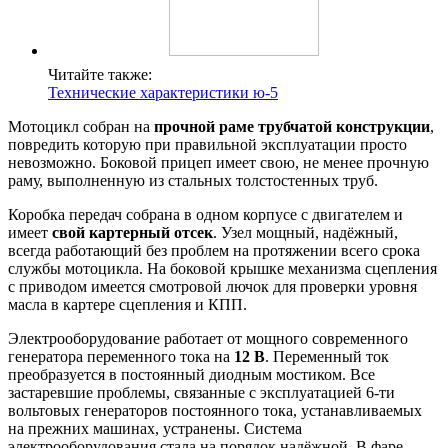
Читайте также:
Технические характеристики ю-5
Мотоцикл собран на
прочной раме трубчатой конструкции
,
повредить которую при правильной эксплуатации просто
невозможно. Боковой прицеп имеет свою, не менее прочную
раму, выполненную из стальных толстостенных труб.
Коробка передач собрана в одном корпусе с двигателем и
имеет
свой картерный отсек
. Узел мощный, надёжный,
всегда работающий без проблем на протяжении всего срока
службы мотоцикла. На боковой крышке механизма сцепления
с приводом имеется смотровой лючок для проверки уровня
масла в картере сцепления и КПП.
Электрооборудование работает от мощного современного
генератора переменного тока на
12 В
. Переменный ток
преобразуется в постоянный диодным мостиком. Все
застаревшие проблемы, связанные с эксплуатацией 6-ти
вольтовых генераторов постоянного тока, устанавливаемых
на прежних машинах, устранены. Система
электрооборудования стала на порядок надёжной. В фаре