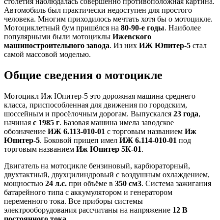
столетия наблюдалась совершенно противоположная картина.
Автомобиль был практически недоступен для простого
человека. Многим приходилось мечтать хотя бы о мотоцикле.
Мотоциклетный бум пришёлся на
80-90-е годы
. Наиболее
популярными были мотоциклы
Ижевского
машиностроительного завода
. Из них
ИЖ Юпитер-5
стал
самой массовой моделью.
Общие сведения о мотоцикле
Мотоцикл Иж Юпитер-5 это дорожная машина среднего
класса, приспособленная для движения по городским,
шоссейным и просёлочным дорогам. Выпускался
23 года
,
начиная
с 1985 г
. Базовая машина имела заводское
обозначение
ИЖ 6.113-010-01
с торговым названием
Иж
Юпитер-5
. Боковой прицеп имел
ИЖ 6.114-010-01
под
торговым названием
Иж Юпитер 5К-01
.
Двигатель на мотоцикле бензиновый, карбюраторный,
двухтактный, двухцилиндровый с воздушным охлаждением,
мощностью
24 л
.с.
при объёме в
350 см3
. Система зажигания
батарейного типа с аккумулятором и генератором
переменного тока. Все приборы системы
электрооборудования рассчитаны на напряжение
12 В
постоянного тока
.