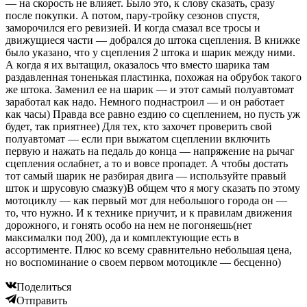
— на скорость не влияет. Было это, к слову сказать, сразу
после покупки. А потом, пару-тройку сезонов спустя,
заморочился его ревизией. И когда смазал все тросы и
движущиеся части — добрался до штока сцепления. В книжке
было указано, что у сцепления 2 штока и шарик между ними.
А когда я их вытащил, оказалось что вместо шарика там
раздавленная тоненькая пластинка, похожая на обрубок такого
же штока. Заменил ее на шарик — и этот самый полуавтомат
заработал как надо. Немного поднастроил — и он работает
как часы) Правда все равно ездию со сцеплением, но пусть уж
будет, так приятнее) Для тех, кто захочет проверить свой
полуавтомат — если при выжатом сцеплении включить
первую и нажать на педаль до конца — напряжение на рычаг
сцепления ослабнет, а то и вовсе пропадет. А чтобы достать
тот самый шарик не разбирая двига — используйте правый
шток и шрусовую смазку)В общем что я могу сказать по этому
мотоциклу — как первый мот для небольшого города он —
то, что нужно. И к технике приучит, и к правилам движения
дорожного, и гонять особо на нем не погоняешь(нет
максималки под 200), да и комплектующие есть в
ассортименте. Плюс ко всему сравнительно небольшая цена,
но воспоминание о своем первом мотоцикле — бесценно)
Поделиться
Отправить