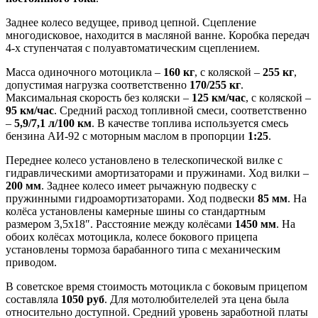
Заднее колесо ведущее, привод цепной. Сцепление
многодисковое, находится в масляной ванне. Коробка передач
4-х ступенчатая с полуавтоматическим сцеплением.
Масса одиночного мотоцикла –
160 кг
, с коляской –
255 кг
,
допустимая нагрузка соответственно
170/255 кг
.
Максимальная скорость без коляски –
125 км/час
, с коляской –
95 км/час
. Средний расход топливной смеси, соответственно
–
5,9/7,1 л/100 км
. В качестве топлива используется смесь
бензина АИ-92 с моторным маслом в пропорции
1:25
.
Переднее колесо установлено в телескопической вилке с
гидравлическими амортизаторами и пружинами. Ход вилки –
200 мм
. Заднее колесо имеет рычажную подвеску с
пружинными гидроамортизаторами. Ход подвески
85 мм
. На
колёса установлены камерные шины со стандартным
размером 3,5х18″. Расстояние между колёсами
1450 мм
. На
обоих колёсах мотоцикла, колесе бокового прицепа
установлены тормоза барабанного типа с механическим
приводом.
В советское время стоимость мотоцикла с боковым прицепом
составляла
1050 руб
. Для мотолюбителелей эта цена была
относительно доступной. Средний уровень заработной платы