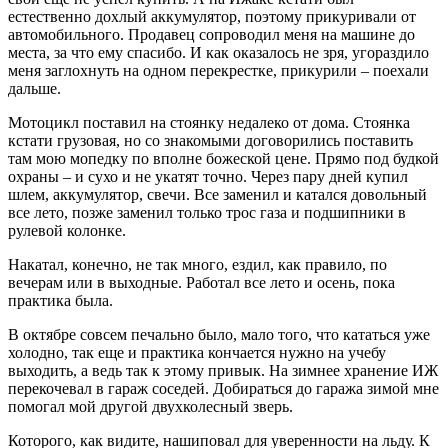
естественно дохлый аккумулятор, поэтому прикуривали от
автомобильного. Продавец сопроводил меня на машине до
места, за что ему спасибо. И как оказалось не зря, угораздило
меня заглохнуть на одном перекрестке, прикурили – поехали
дальше.
Мотоцикл поставил на стоянку недалеко от дома. Стоянка
кстати грузовая, но со знакомыми договорились поставить
там мою мопедку по вполне божеской цене. Прямо под будкой
охраны – и сухо и не укатят точно. Через пару дней купил
шлем, аккумулятор, свечи. Все заменил и катался довольный
все лето, позже заменил только трос газа и подшипники в
рулевой колонке.
Накатал, конечно, не так много, ездил, как правило, по
вечерам или в выходные. Работал все лето и осень, пока
практика была.
В октябре совсем печально было, мало того, что кататься уже
холодно, так еще и практика кончается нужно на учебу
выходить, а ведь так к этому привык. На зимнее хранение ИЖ
перекочевал в гараж соседей. Добираться до гаража зимой мне
помогал мой другой двухколесный зверь.
Которого, как видите, нашиповал для уверенности на льду. К