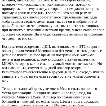
бензина, завелся без проблем, и это на старом бензине,
которому уж несколько лет. Как выяснилось, мотоцикл
принадлежал не ему, а деду, который на нем давно не ездит,
потому и решили продать. Говорили, что он ни разу не
страховался, как ввели обязательное страхование, так деда
жаба душила столько денег платить, вот он и забросил это
дело. Я не жалею что решил купить именно этот мотоцикл,
при немного выгоревшей местами краски, у него было вполне
хорошее состояние. Да и люди оказались легкими на общение,
что дед, что его сын.
Когда хотели оформлять ДКП, выяснилось что ПТС старого
образца, надо менять! Меняли они без меня, я в этом деле все
равно не нужен. Много времени потеряли из-за какой-то
печати или подписи, которую должен ставить начальник
МРЭО, которого как всегда в нужный момент не сыскать. Но
вот наконец-то, спустя пару дней договор оформили!
Регистрировать естественно в другой день, т.к. очередь нужно
занимать с утра, иначе есть вероятность не успеть оформить
все.
Теперь же надо забирать уже моего Ижа и гнать до нового
места дислокации. А ездил на мотоцикле год назад, на
учебном Минске 125-ке. Юпитер по сравнению с ним
большой и тяжелый, но ехать надо. Шлем у друга одолжил,
свой еще не успел купить. А на Ижаке кстати был