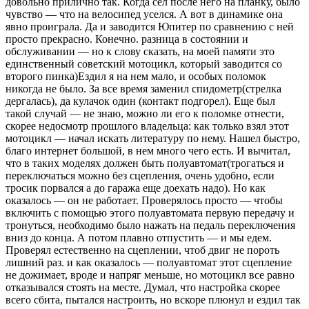
довольно прилично так. Когда сел после него на планку, было
чувство — что на велосипед уселся. А вот в динамике она
явно проиграла. Да и заводится Юпитер по сравнению с ней
просто прекрасно. Конечно. разница в состоянии и
обслуживании — но к слову сказать, на моей памяти это
единственный советский мотоцикл, который заводится со
второго пинка)Ездил я на нем мало, и особых поломок
никогда не было. За все время заменил спидометр(стрелка
дергалась), да кулачок один (контакт подгорел). Еще был
такой случай — не знаю, можно ли его к поломке отнести,
скорее недосмотр прошлого владельца: как только взял этот
мотоцикл — начал искать литературу по нему. Нашел быстро,
благо интернет большой, в нем много чего есть. И вычитал,
что в таких моделях должен быть полуавтомат(трогаться и
переключаться можно без сцепления, очень удобно, если
тросик порвался а до гаража еще доехать надо). Но как
оказалось — он не работает. Проверялось просто — чтобы
включить с помощью этого полуавтомата первую передачу и
тронуться, необходимо было нажать на педаль переключения
вниз до конца. А потом плавно отпустить — и мы едем.
Проверял естественно на сцеплении, чтоб двиг не пороть
лишний раз. и как оказалось — полуавтомат этот сцепление
не дожимает, вроде и напряг меньше, но мотоцикл все равно
отказывался стоять на месте. Думал, что настройка скорее
всего сбита, пытался настроить, но вскоре плюнул и ездил так