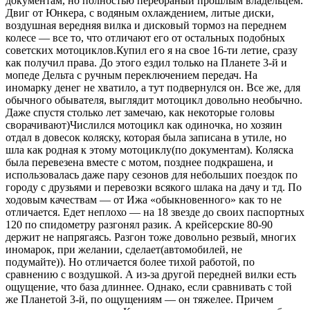
документам, но полностью перебраный прошлым владельцем.
Двиг от Юнкера, с водяным охлаждением, литые диски,
воздушная вередняя вилка и дисковый тормоз на переднем
колесе — все то, что отличают его от остальных подобных
советских мотоциклов.Купил его я на свое 16-ти летие, сразу
как получил права. До этого ездил только на Планете 3-й и
мопеде Дельта с ручным переключением передач. На
иномарку денег не хватило, а тут подвернулся он. Все же, для
обычного обывателя, выглядит мотоцикл довольно необычно.
Даже спустя столько лет замечаю, как некоторые головы
сворачивают)Числился мотоцикл как одиночка, но хозяин
отдал в довесок коляску, которая была записана в утиле, но
шла как родная к этому мотоциклу(по документам). Коляска
была перевезена вместе с мотом, позднее подкрашена, и
использовалась даже пару сезонов для небольших поездок по
городу с друзьями и перевозки всякого шлака на дачу и тд. По
ходовым качествам — от Ижа «обыкновенного» как то не
отличается. Едет неплохо — на 18 звезде до своих паспортных
120 по спидометру разгонял разик. А крейсерские 80-90
держит не напрягаясь. Разгон тоже довольно резвый, многих
иномарок, при желании, сделает(автомобилей, не
подумайте)). Но отличается более тихой работой, по
сравнению с воздушкой. А из-за другой передней вилки есть
ощущение, что база длиннее. Однако, если сравнивать с той
же Планетой 3-й, по ощущениям — он тяжелее. Причем