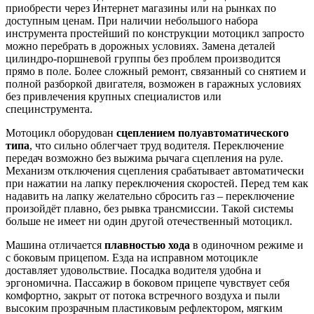
приобрести через Интернет магазины или на рынках по
доступным ценам. При наличии небольшого набора
инструмента простейший по конструкции мотоцикл запросто
можно перебрать в дорожных условиях. Замена деталей
цилиндро-поршневой группы без проблем производится
прямо в поле. Более сложный ремонт, связанный со снятием и
полной разборкой двигателя, возможен в гаражных условиях
без привлечения крупных специалистов или
специнструмента.
Мотоцикл оборудован
сцеплением полуавтоматического
типа
, что сильно облегчает труд водителя. Переключение
передач возможно без выжима рычага сцепления на руле.
Механизм отключения сцепления срабатывает автоматически
при нажатии на лапку переключения скоростей. Перед тем как
надавить на лапку желательно сбросить газ – переключение
произойдёт плавно, без рывка трансмиссии. Такой системы
больше не имеет ни один другой отечественный мотоцикл.
Машина отличается
плавностью хода
в одиночном режиме и
с боковым прицепом. Езда на исправном мотоцикле
доставляет удовольствие. Посадка водителя удобна и
эргономична. Пассажир в боковом прицепе чувствует себя
комфортно, закрыт от потока встречного воздуха и пыли
высоким прозрачным пластиковым рефлектором, мягким