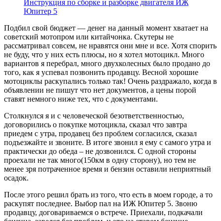
Инструкция по сборке и разборке двигателя ИЖ
Юпитер 5
Подбил свой бюджет — денег на данный момент хватает на
советский мотопром или китайчонка. Скутеры не
рассматривал совсем, не нравятся они мне и все. Хотя спорить
не буду, что у них есть плюсы, но я хотел мотоцикл. Много
вариантов я перебрал, много двухколесных было продано до
того, как я успевал позвонить продавцу. Весной хорошие
мотоциклы раскупались только так! Очень раздражало, когда в
объявлении не пишут что нет документов, а цены порой
ставят немного ниже тех, что с документами.
Столкнулся я и с человеческой безответственностью,
договорились о покупке мотоцикла, сказал что завтра
приедем с утра, продавец без проблем согласился, сказал
подъезжайте и звоните. В итоге звонил я ему с самого утра и
практически до обеда – не дозвонился. С одной стороны
проехали не так много(150км в одну сторону), но тем не
менее зря потраченное время и бензин оставили неприятный
осадок.
После этого решил брать из того, что есть в моем городе, а то
раскупят последнее. Выбор пал на ИЖ Юпитер 5. Звоню
продавцу, договариваемся о встрече. Приехали, подкачали