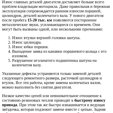
Износ главных деталей двигателя доставляет больше всего
проблем владельцам мотоцикла. Даже правильная и бережная
эксплуатация сопровождается ранним износом поршней,
цилиндров, деталей коленчатого вала. У нового двигателя
после пробега
15-20 тыс. км
появляются посторонние
металлические звуки, усиливающиеся со временем. Они
могут быть вызваны одной, или несколькими причинами:
Износ втулки верхней головки шатуна.
Износ цилиндра.
Износ юбки поршня.
Выпадение замка из канавки поршневого кольца с его
изломом.
Разрушение игольчатого подшипника шатуна на
коленчатом валу.
Указанные дефекты устраняются только заменой деталей
следующего ремонтного размера, расточкой цилиндров и
втулок. Все эти работы, кроме замены коленчатых валов,
можно выполнить без снятия двигателя.
Низкое качество цепей или невнимательное отношение к
состоянию резиновых чехлов приводят к
быстрому износу
привода
. При этом так же быстро изнашивается и ведущая
звёздочка, которая подлежит замене вместе с цепью. Задняя