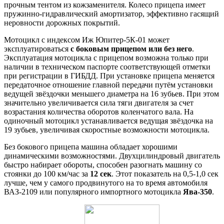
прочным тентом из кожзаменителя. Колесо прицепа имеет
пружинно-гидравлический амортизатор, эффективно гасящий
неровности дорожных покрытий.
Мотоцикл с индексом Иж Юпитер-5К-01 может
эксплуатироваться
с боковым прицепом или без него
.
Эксплуатация мотоцикла с прицепом возможна только при
наличии в техническом паспорте соответствующей отметки
при регистрации в ГИБДД. При установке прицепа меняется
передаточное отношение главной передачи путём установки
ведущей звёздочки меньшего диаметра на 16 зубьев. При этом
значительно увеличивается сила тяги двигателя за счет
возрастания количества оборотов коленчатого вала. На
одиночный мотоцикл устанавливается ведущая звёздочка на
19 зубьев, увеличивая скоростные возможности мотоцикла.
Без бокового прицепа машина обладает хорошими
динамическими возможностями. Двухцилиндровый двигатель
быстро набирает обороты, способен разогнать машину со
стоянки до 100 км/час за
12 сек
. Этот показатель на 0,5-1,0 сек
лучше, чем у самого продвинутого на то время автомобиля
ВАЗ-2109 или популярного импортного мотоцикла
Ява-350
.