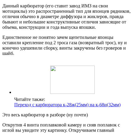
Данный карбюратор (его ставит завод ИМЗ на свои
мотоциклы) это распространенный тип для японцев рядников,
отличия обычно в диаметре диффузора и жиклеров, правда
бывают и небольшие конструктивные отличия зависящие от
объема, конструкции и года выпуска япошки.
Единственное не понятно зачем щепетильные японцы
оставили крепление под 2 троса газа (возвратный трос), ну и
конечно удешевили сборку, винты закручены без гроверов и
шайб.
Читайте также:
Переход с карбюратора к-28ж(25мм) на к-68и(32мм)
Это весь карбюратор в разборе (ну почти)
Открутив 4 винта поплавковой камеру и сняв поплавок с
иглой вы увидите эту картинку. Откручиваем главный