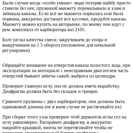
Были случаи когда «особо умные» люди потеряв шайбу просто
ставили без нее, пружиной манжету перемалывало в хлам и
забивала каналы. Если всё же манжета порвалась или была
порвана, аккуратно достаньте все кусочки, продуйте каналы.
Манжету можно купить на авторынке, по моему они идут с
рем. комплекта от карбюратора ваз 2105.
Болт (игла) качества смеси: закручиваем до упора и
выкручиваем на 1.5 оборота (положение для начальной
регулировки).
Обращайте внимание на отверстия канала холостого хода, при
эксплуатации на мотоцикле с неисправным двигателем часть
отверстий бывают забиты сажей, выброса из цилиндра.
Проверьте главную иглу, она не должна иметь выработку.
Диафрагма должна быть без складок и трещин.
Сравните пружины с двух карбюраторов, они должны быть
одинаковой длинны (не в коем случае не растягивайте их)
При сборке этого узла проверьте чтоб держатель иглы сел на
иглу равномерно. Расправьте диафрагму, и аккуратно
накройте крышкой, винты не перетягивайте чтобы не
повредить уплотнительный бортик диафрагмы.