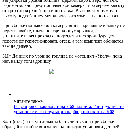
Регулировка уровня топлива: Держим карб к верх ногами,
горизонтально срезу поплавковой камеры, и замеряем высоту
от среза до верхней точки поплавка. Выставляем нужную
высоту подгибанием металлического язычка на поплавках.
При сборке поплавковой камеры винты крепящие крышку не
перетягивайте, иначе поведет корпус крышки,
уплотнительная прокладка подсядет и в скором будущем
перестанет герметизировать отсек, а рем комплект обойдется
вам не дешево.
ЗЫ// Данных по уровню топлива на мотоцикл «Уралу» пока
нет, найду тогда допишу.
Читайте также:
Регулировка карбюратора к 68 планета. Инструкция по
установке и эксплуатации карбюраторов типа К68
Болт (игла) и шахта должны быть чистыми и при сборке
обращайте особое внимание на порядок установки деталей.