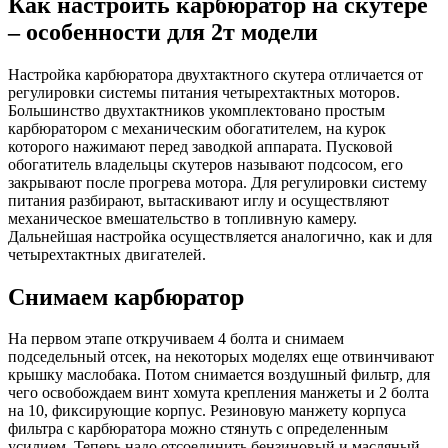
Как настроить карбюратор на скутере
– особенности для 2т модели
Настройка карбюратора двухтактного скутера отличается от
регулировки системы питания четырехтактных моторов.
Большинство двухтактников укомплектовано простым
карбюратором с механическим обогатителем, на курок
которого нажимают перед заводкой аппарата. Пусковой
обогатитель владельцы скутеров называют подсосом, его
закрывают после прогрева мотора. Для регулировки систему
питания разбирают, вытаскивают иглу и осуществляют
механическое вмешательство в топливную камеру.
Дальнейшая настройка осуществляется аналогично, как и для
четырехтактных двигателей.
Снимаем карбюратор
На первом этапе откручиваем 4 болта и снимаем
подседельный отсек, на некоторых моделях еще отвинчивают
крышку маслобака. Потом снимается воздушный фильтр, для
чего освобождаем винт хомута крепления манжеты и 2 болта
на 10, фиксирующие корпус. Резиновую манжету корпуса
фильтра с карбюратора можно стянуть с определенным
усилием. Теперь надо отсоединить бензиновый и масляный