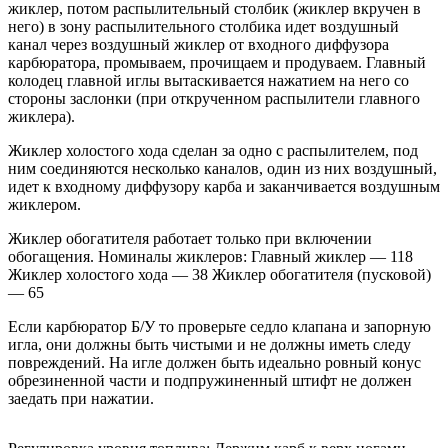
жиклер, потом распылительный столбик (жиклер вкручен в
него) в зону распылительного столбика идет воздушный
канал через воздушный жиклер от входного диффузора
карбюратора, промываем, прочищаем и продуваем. Главный
колодец главной иглы вытаскивается нажатием на него со
стороны заслонки (при открученном распылители главного
жиклера).
Жиклер холостого хода сделан за одно с распылителем, под
ним соединяются несколько каналов, один из них воздушный,
идет к входному диффузору карба и заканчивается воздушным
жиклером.
Жиклер обогатителя работает только при включении
обогащения. Номиналы жиклеров: Главный жиклер — 118
Жиклер холостого хода — 38 Жиклер обогатителя (пусковой)
— 65
Если карбюратор Б/У то проверьте седло клапана и запорную
игла, они должны быть чистыми и не должны иметь следу
повреждений. На игле должен быть идеально ровный конус
обрезиненной части и подпружиненный штифт не должен
заедать при нажатии.