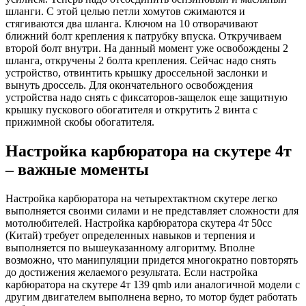
шланги. С этой целью петли хомутов сжимаются и
стягиваются два шланга. Ключом на 10 отворачивают
ближний болт крепления к патрубку впуска. Откручиваем
второй болт внутри. На данный момент уже освобождены 2
шланга, откручены 2 болта крепления. Сейчас надо снять
устройство, отвинтить крышку дроссельной заслонки и
вынуть дроссель. Для окончательного освобождения
устройства надо снять с фиксаторов-защелок еще защитную
крышку пускового обогатителя и открутить 2 винта с
прижимной скобы обогатителя.
Настройка карбюратора на скутере 4т
– важные моменты
Настройка карбюратора на четырехтактном скутере легко
выполняется своими силами и не представляет сложности для
мотолюбителей. Настройка карбюратора скутера 4т 50сс
(Китай) требует определенных навыков и терпения и
выполняется по вышеуказанному алгоритму. Вполне
возможно, что манипуляции придется многократно повторять
до достижения желаемого результата. Если настройка
карбюратора на скутере 4т 139 qmb или аналогичной модели с
другим двигателем выполнена верно, то мотор будет работать