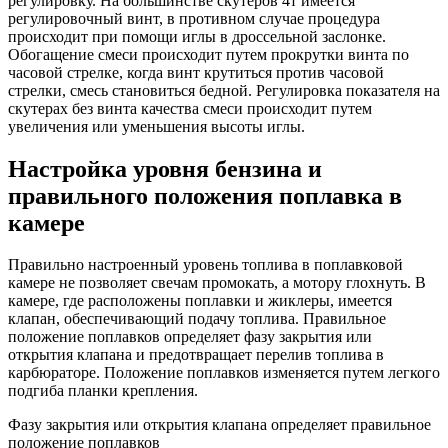
регулировку. На большинстве скутеров 4т имеется
регулировочный винт, в противном случае процедура
происходит при помощи иглы в дроссельной заслонке.
Обогащение смеси происходит путем прокрутки винта по
часовой стрелке, когда винт крутиться против часовой
стрелки, смесь становиться бедной. Регулировка показателя на
скутерах без винта качества смеси происходит путем
увеличения или уменьшения высоты иглы.
Настройка уровня бензина и
правильного положения поплавка в
камере
Правильно настроенный уровень топлива в поплавковой
камере не позволяет свечам промокать, а мотору глохнуть. В
камере, где расположены поплавки и жиклеры, имеется
клапан, обеспечивающий подачу топлива. Правильное
положение поплавков определяет фазу закрытия или
открытия клапана и предотвращает перелив топлива в
карбюраторе. Положение поплавков изменяется путем легкого
подгиба планки крепления.
Фазу закрытия или открытия клапана определяет правильное
положение поплавков