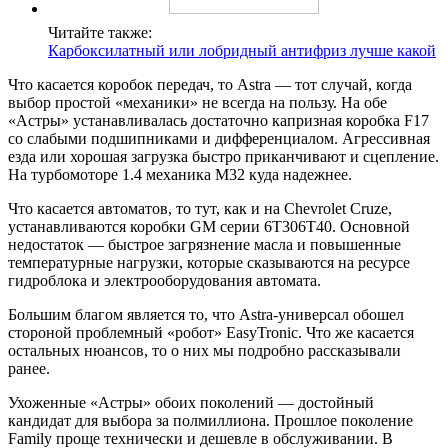
Читайте также:
Карбоксилатный или лобридный антифриз лучше какой
Что касается коробок передач, то Astra — тот случай, когда
выбор простой «механики» не всегда на пользу. На обе
«Астры» устанавливалась достаточно капризная коробка F17
со слабыми подшипниками и дифференциалом. Агрессивная
езда или хорошая загрузка быстро приканчивают и сцепление.
На турбомоторе 1.4 механика M32 куда надежнее.
Что касается автоматов, то тут, как и на Chevrolet Cruze,
устанавливаются коробки GM серии 6T306T40. Основной
недостаток — быстрое загрязнение масла и повышенные
температурные нагрузки, которые сказываются на ресурсе
гидроблока и электрооборудования автомата.
Большим благом является то, что Astra-универсал обошел
стороной проблемный «робот» EasyTronic. Что же касается
остальных нюансов, то о них мы подробно рассказывали
ранее.
Ухоженные «Астры» обоих поколений — достойный
кандидат для выбора за полмиллиона. Прошлое поколение
Family проще технически и дешевле в обслуживании. В