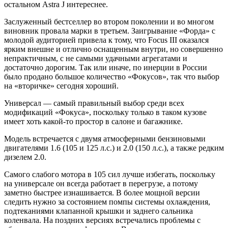
остальном Astra J интереснее.
Заслуженный бестселлер во втором поколении и во многом
виновник провала марки в третьем. Заигрывание «Форда» с
молодой аудиторией привела к тому, что Focus III оказался
ярким внешне и отлично оснащенным внутри, но совершенно
непрактичным, с не самыми удачными агрегатами и
достаточно дорогим. Так или иначе, по инерции в России
было продано большое количество «Фокусов», так что выбор
на «вторичке» сегодня хороший.
Универсал — самый правильный выбор среди всех
модификаций «Фокуса», поскольку только в таком кузове
имеет хоть какой-то простор в салоне и багажнике.
Модель встречается с двумя атмосферными бензиновыми
двигателями 1.6 (105 и 125 л.с.) и 2.0 (150 л.с.), а также редким
дизелем 2.0.
Самого слабого мотора в 105 сил лучше избегать, поскольку
на универсале он всегда работает в перегрузе, а потому
заметно быстрее изнашивается. В более мощной версии
следить нужно за состоянием помпы системы охлаждения,
подтеканиями клапанной крышки и заднего сальника
коленвала. На поздних версиях встречались проблемы с