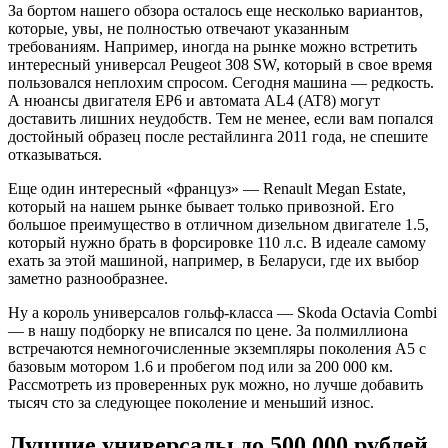
За бортом нашего обзора осталось еще несколько вариантов,
которые, увы, не полностью отвечают указанным
требованиям. Например, иногда на рынке можно встретить
интересный универсал Peugeot 308 SW, который в свое время
пользовался неплохим спросом. Сегодня машина — редкость.
А нюансы двигателя EP6 и автомата AL4 (AT8) могут
доставить лишних неудобств. Тем не менее, если вам попался
достойный образец после рестайлинга 2011 года, не спешите
отказываться.
Еще один интересный «француз» — Renault Megan Estate,
который на нашем рынке бывает только привозной. Его
большое преимущество в отличном дизельном двигателе 1.5,
который нужно брать в форсировке 110 л.с. В идеале самому
ехать за этой машиной, например, в Беларуси, где их выбор
заметно разнообразнее.
Ну а король универсалов гольф-класса — Skoda Octavia Combi
— в нашу подборку не вписался по цене. За полмиллиона
встречаются немногочисленные экземпляры поколения А5 с
базовым мотором 1.6 и пробегом под или за 200 000 км.
Рассмотреть из проверенных рук можно, но лучше добавить
тысяч сто за следующее поколение и меньший износ.
Лучшие универсалы до 500 000 рублей