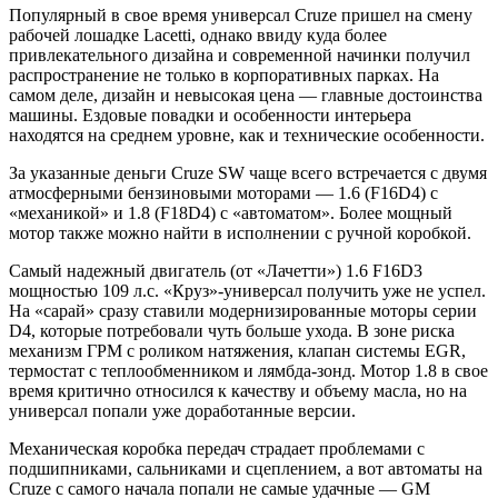
Популярный в свое время универсал Cruze пришел на смену
рабочей лошадке Lacetti, однако ввиду куда более
привлекательного дизайна и современной начинки получил
распространение не только в корпоративных парках. На
самом деле, дизайн и невысокая цена — главные достоинства
машины. Ездовые повадки и особенности интерьера
находятся на среднем уровне, как и технические особенности.
За указанные деньги Cruze SW чаще всего встречается с двумя
атмосферными бензиновыми моторами — 1.6 (F16D4) с
«механикой» и 1.8 (F18D4) с «автоматом». Более мощный
мотор также можно найти в исполнении с ручной коробкой.
Самый надежный двигатель (от «Лачетти») 1.6 F16D3
мощностью 109 л.с. «Круз»-универсал получить уже не успел.
На «сарай» сразу ставили модернизированные моторы серии
D4, которые потребовали чуть больше ухода. В зоне риска
механизм ГРМ с роликом натяжения, клапан системы EGR,
термостат с теплообменником и лямбда-зонд. Мотор 1.8 в свое
время критично относился к качеству и объему масла, но на
универсал попали уже доработанные версии.
Механическая коробка передач страдает проблемами с
подшипниками, сальниками и сцеплением, а вот автоматы на
Cruze с самого начала попали не самые удачные — GM