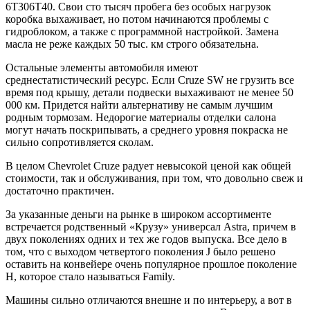
6T306T40. Свои сто тысяч пробега без особых нагрузок
коробка выхаживает, но потом начинаются проблемы с
гидроблоком, а также с программной настройкой. Замена
масла не реже каждых 50 тыс. км строго обязательна.
Остальные элементы автомобиля имеют
среднестатистический ресурс. Если Cruze SW не грузить все
время под крышу, детали подвески выхаживают не менее 50
000 км. Придется найти альтернативу не самым лучшим
родным тормозам. Недорогие материалы отделки салона
могут начать поскрипывать, а среднего уровня покраска не
сильно сопротивляется сколам.
В целом Chevrolet Cruze радует невысокой ценой как общей
стоимости, так и обслуживания, при том, что довольно свеж и
достаточно практичен.
За указанные деньги на рынке в широком ассортименте
встречается родственный «Крузу» универсал Astra, причем в
двух поколениях одних и тех же годов выпуска. Все дело в
том, что с выходом четвертого поколения J было решено
оставить на конвейере очень популярное прошлое поколение
H, которое стало называться Family.
Машины сильно отличаются внешне и по интерьеру, а вот в