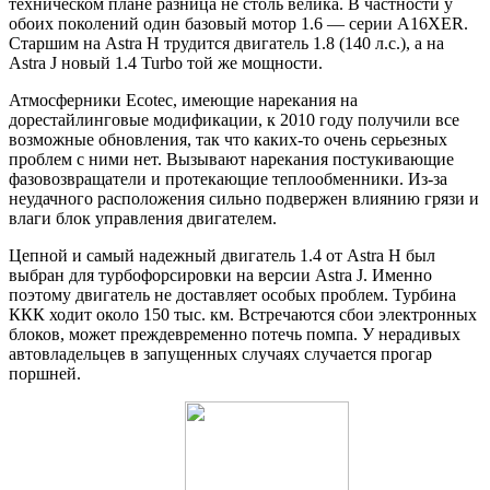
техническом плане разница не столь велика. В частности у
обоих поколений один базовый мотор 1.6 — серии А16XER.
Старшим на Astra H трудится двигатель 1.8 (140 л.с.), а на
Astra J новый 1.4 Turbo той же мощности.
Атмосферники Ecotec, имеющие нарекания на
дорестайлинговые модификации, к 2010 году получили все
возможные обновления, так что каких-то очень серьезных
проблем с ними нет. Вызывают нарекания постукивающие
фазовозвращатели и протекающие теплообменники. Из-за
неудачного расположения сильно подвержен влиянию грязи и
влаги блок управления двигателем.
Цепной и самый надежный двигатель 1.4 от Astra H был
выбран для турбофорсировки на версии Astra J. Именно
поэтому двигатель не доставляет особых проблем. Турбина
ККК ходит около 150 тыс. км. Встречаются сбои электронных
блоков, может преждевременно потечь помпа. У нерадивых
автовладельцев в запущенных случаях случается прогар
поршней.