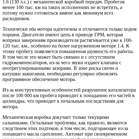
1.6 (130 л.с.) с механической коробкой передач. Пробегов
менее 100 тыс. км на таких исполнениях не встретить, а
потому нужно готовиться замене как минимум всех
расходников.
Технически оба мотора идентичны и отличаются только ходом
поршня. Двигатели имеют цепь в приводе ГРМ, которая
вопреки заверениям производителя растягивается уже к 100-
120 тыс. км., особенно на более нагруженном моторе 1.4. К
этому пробегу появляется повышенная шумность его работы.
В том числе это может быть связано и с отсутствием
гидрокомпенсаторов, из-за чего звуки издают клапана с
неотрегулированными зазорами. В зоне риска свечи и
катушки зажигания, необходимо регулярно обновлять
программное обеспечение мотора.
Из-за конструктивных особенностей разрушение катализатора
после 100 000 км пробега приводит к попаданию его частей в
цилиндры, что приводит к печальным последствиям для
мотора.
Механическая коробка докучает только текущими
сальниками. Остальные проблемы, как правило, являются
следствием этих подтеков, в том числе, подгорающее из-за
попавшего масла сцепление. Автомат при своевременном