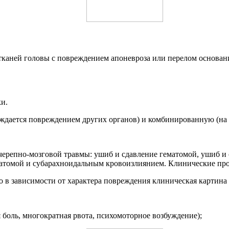
тканей головы с повреждением апоневроза или перелом основан
и.
ождается повреждением других органов) и комбинированную (н
черепно-мозговой травмы: ушиб и сдавление гематомой, ушиб и
матомой и субарахноидальным кровоизлиянием. Клинические пр
в зависимости от характера повреждения клиническая картина 
боль, многократная рвота, психомоторное возбуждение);