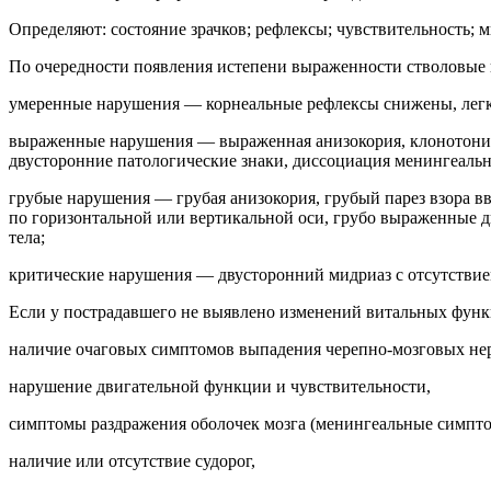
Определяют: состояние зрачков; рефлексы; чувствительность;
По очередности появления истепени выраженности стволовые п
умеренные нарушения — корнеальные рефлексы снижены, легк
выраженные нарушения — выраженная анизокория, клонотоничес
двусторонние патологические знаки, диссоциация менингеаль
грубые нарушения — грубая анизокория, грубый парез взора в
по горизонтальной или вертикальной оси, грубо выраженные д
тела;
критические нарушения — двусторонний мидриаз с отсутствием
Если у пострадавшего не выявлено изменений витальных функци
наличие очаговых симптомов выпадения черепно-мозговых не
нарушение двигательной функции и чувствительности,
симптомы раздражения оболочек мозга (менингеальные симпт
наличие или отсутствие судорог,