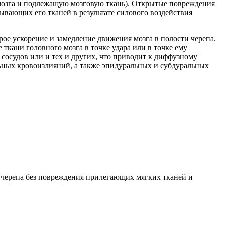
мозга и подлежащую мозговую ткань). Открытые повреждения
вающих его тканей в результате силового воздействия
ое ускорение и замедление движения мозга в полости черепа.
кани головного мозга в точке удара или в точке ему
осудов или и тех и других, что приводит к диффузному
ьных кровоизлияний, а также эпидуральных и субдуральных
а черепа без повреждения прилегающих мягких тканей и