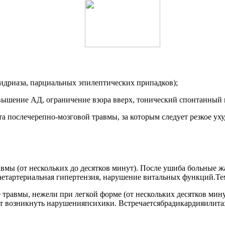
идриаза, парциальных эпилептических припадков);
ышение АД, ограничение взора вверх, тонический спонтанный н
 послечерепно-мозговой травмы, за которым следует резкое уху
вмы (от нескольких до десятков минут). После ушиба больные 
аетартериальная гипертензия, нарушение витальных функций.Те
 травмы, нежели при легкой форме (от нескольких десятков мину
ут возникнуть нарушенияпсихики. Встречаетсябрадикардияилит