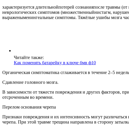
характеризуется длительнойпотерей сознанияпосле травмы (от
неврологических симптомов (множественныйнистагм, нарушени
выраженыменингеальные симптомы. Тяжёлые ушибы мозга част
Читайте также:
Как поменять батарейку в ключе бмв ф10
Органическая симптоматика сглаживается в течение 2–5 недель
Сдавление головного мозга.
В зависимости от тяжести повреждения и других факторов, пр
отсроченным во времени.
Перелом основания черепа
Признаки повреждения и их интенсивность могут различаться 
черепа. При этой травме трещина направлена в сторону затылк