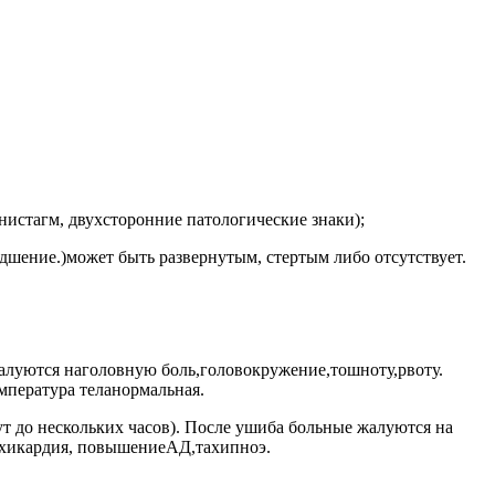
истагм, двухсторонние патологические знаки);
дшение.)может быть развернутым, стертым либо отсутствует.
жалуются наголовную боль,головокружение,тошноту,рвоту.
мпература теланормальная.
т до нескольких часов). После ушиба больные жалуются на
ахикардия, повышениеАД,тахипноэ.