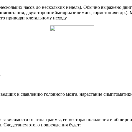
 нескольких часов до нескольких недель). Обычно выражено дв
яглотания, двухсторонниймидриазилимиоз,горметонияи др.). М
о приводят клетальному исходу
.
иведших к сдавлению головного мозга, нарастание симптоматик
в зависимости от типа травмы, ее месторасположения и обширно
а. Следствием этого повреждения будет: