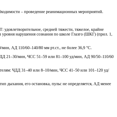
бходимости – проведение реанимационных мероприятий.
 удовлетворительное, средней тяжести, тяжелое, крайне
 уровня нарушения сознания по школе Глазго (ШКГ) (прил. 1,
н, АД 110/60–140/80 мм рт.ст., не более 36,9 °C.
ДД 21–30/мин, ЧСС 51–59 или 81–100 уд/мин, АД 90/50–110/60
телям: ЧДД 31–40 или 8–10/мин, ЧСС 41–50 или 101–120 уд/
п дыхания, его остановка, пульс не определяется, АД менее