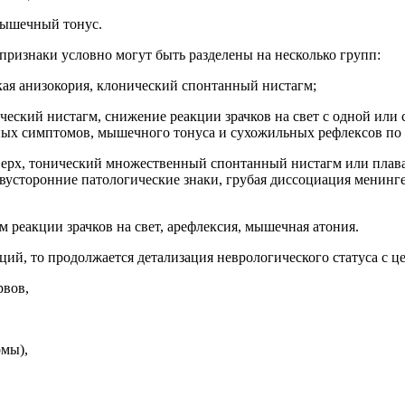
 мышечный тонус.
ризнаки условно могут быть разделены на несколько групп:
ая анизокория, клонический спонтанный нистагм;
кий нистагм, снижение реакции зрачков на свет с одной или с
ных симптомов, мышечного тонуса и сухожильных рефлексов по 
верх, тонический множественный спонтанный нистагм или плава
вусторонние патологические знаки, грубая диссоциация менинг
 реакции зрачков на свет, арефлексия, мышечная атония.
й, то продолжается детализация неврологического статуса с це
рвов,
омы),