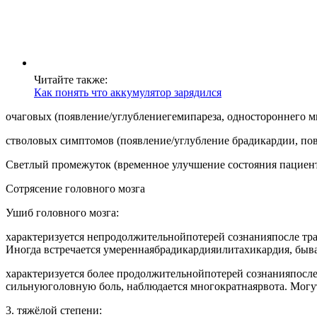
Читайте также:
Как понять что аккумулятор зарядился
очаговых (появление/углублениегемипареза, одностороннего м
стволовых симптомов (появление/углубление брадикардии, пов
Светлый промежуток (временное улучшение состояния пациента
Сотрясение головного мозга
Ушиб головного мозга:
характеризуется непродолжительнойпотерей сознанияпосле тра
Иногда встречается умереннаябрадикардияилитахикардия, быв
характеризуется более продолжительнойпотерей сознанияпосле
сильнуюголовную боль, наблюдается многократнаярвота. Мог
3. тяжёлой степени: