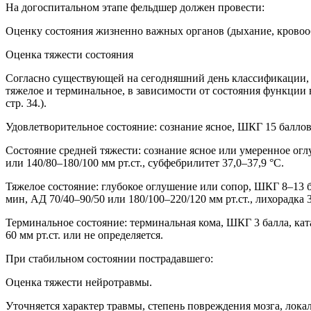
На догоспитальном этапе фельдшер должен провести:
Оценку состояния жизненно важных органов (дыхание, крово
Оценка тяжести состояния
Согласно существующей на сегодняшний день классификации, р
тяжелое и терминальное, в зависимости от состояния функции 
стр. 34.).
Удовлетворительное состояние: сознание ясное, ШКГ 15 баллов,
Состояние средней тяжести: сознание ясное или умеренное ог
или 140/80–180/100 мм рт.ст., субфебрилитет 37,0–37,9 °C.
Тяжелое состояние: глубокое оглушение или сопор, ШКГ 8–13 
мин, АД 70/40–90/50 или 180/100–220/120 мм рт.ст., лихорадка 3
Терминальное состояние: терминальная кома, ШКГ 3 балла, ка
60 мм рт.ст. или не определяется.
При стабильном состоянии пострадавшего:
Оценка тяжести нейротравмы.
Уточняется характер травмы, степень повреждения мозга, лока