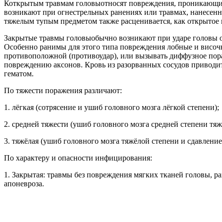
Коткрытым травмам головыотносят повреждения, проникающие 
возникают при огнестрельных ранениях или травмах, нанесенн
тяжелым тупым предметом также расценивается, как открытое
Закрытые травмы головыобычно возникают при ударе головы о 
Особенно ранимы для этого типа повреждения лобные и височн
противоположной (противоудар), или вызывать диффузное пор
повреждению аксонов. Кровь из разорванных сосудов приводи
гематом.
По тяжести поражения различают:
1. лёгкая (сотрясение и ушиб головного мозга лёгкой степени);
2. средней тяжести (ушиб головного мозга средней степени тяж
3. тяжёлая (ушиб головного мозга тяжёлой степени и сдавление
По характеру и опасности инфицирования:
1. Закрытая: травмы без повреждения мягких тканей головы, 
апоневроза.