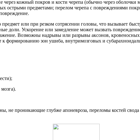
через кожный покров и кости черепа (обычно через оболочки 
ых острыми предметами; перелом черепа с повреждениями покры
 повреждение.
предмет или при резком сотрясении головы, что вызывает быстр
ые доли. Ускорение или замедление может вызвать повреждение т
ажение. Возможны надрывы или разрывы аксонов, кровеносных с
т к формированию зон ушиба, внутримозговых и субарахноидал
ести);
 мозга).
раны, не проникающие глубже апоневроза, переломы костей свод