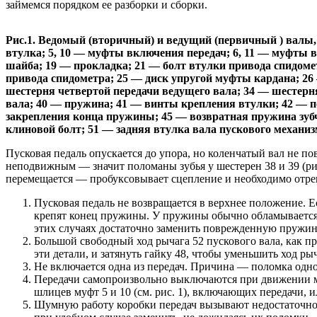
займемся порядком ее разборки и сборки.
Рис.1. Ведомый (вторичный) и ведущий (первичный ) валы, 
втулка; 5, 10 — муфты включения передач; 6, 11 — муфты в
шайба; 19 — прокладка; 21 — болт втулки привода спидоме
привода спидометра; 25 — диск упругой муфты кардана; 26
шестерня четвертой передачи ведущего вала; 34 — шестерн
вала; 40 — пружина; 41 — винты крепления втулки; 42 — п
закрепления конца пружины; 45 — возвратная пружина зубча
клиновой болт; 51 — задняя втулка вала пускового механиз
Пусковая педаль опускается до упора, но коленчатый вал не п
неподвижным — значит поломаны зубья у шестерен 38 и 39 (рис
перемещается — пробуксовывает сцепление и необходимо отрег
Пусковая педаль не возвращается в верхнее положение. 
крепят конец пружины. У пружины обычно обламывается в
этих случаях достаточно заменить поврежденную пружину
Большой свободный ход рычага 52 пускового вала, как пр
эти детали, и затянуть гайку 48, чтобы уменьшить ход рыч
Не включается одна из передач. Причина — поломка одног
Передачи самопроизвольно выключаются при движении м
шлицев муфт 5 и 10 (см. рис. 1), включающих передачи, 
Шумную работу коробки передач вызывают недостаточное