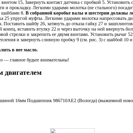
и винтом 15, Завернуть контакт датчика с пробкой 5. Установит
 и прокладку. Легкими ударами молотка (не стального) посадит
х шайбами 8.
В собранной коробке валы и шестерни должны лег
ска 25 упругой муфты. Легкими ударами молотка напрессовать ди
 Поставить шайбу 26, затянуть до отказа гайку 27 и зашплинтов
 конец, вставить втулку 22 н через выточку на ней ввернуть бо
вой стрелки и закрепить ее двумя винтами. Установить рычаг 5
ения и завернуть сливную пробку 9 (см. рис. 3) с шайбой 10 и 
лить в нее масло.
жно — главное будьте внимательны!
м двигателем
шиной 16мм Подшипник 986710АЕ2 (Вологда) (выжимной нового 