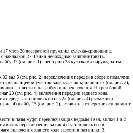
том 17 упор 20 возвратной пружины кулачка-кривошипа.
 с накладкой 27, Гайки необходимо зашплинтовать.
айбу 37 (см. рис. 1). шестерню 38 кулачками наружу, затем
к 33 вал 5 (см. рис. 2) переключения передач в сборе с педалями.
еть на шлицевой участок вала кулачок-кривошип 7 (см. рис. 2),
вошипа завести в паз собачки переключения. На резьбовой
аг 23 (см. рис. 4) включения передачи заднего хода.
я передач. установить на ось 22 (см. рис. 4) рычажный
 рис. 4) шайбу 15 (см. рис. 2), вставить в отверстие оси шплинт
вести в пазы муфт, переключающих ведомый вал, вилки 1 и 2
рстия вилок переключения валик 4 и установить его в
ага включения заднего хода завести в паз вилки 3.