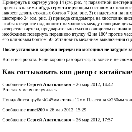
Привернуть к картеру упор 14 (см. рис. 4) паразитной шестерн
промазав каким-нибудь герметизирующим составом их плоскости
накрест девять стяжных болтов 7 (см. рис, 3) с надетыми на ни
шестерню 24 (см. рис. 1) привода спидометра на хвостовик ди
чтобы отверстие под шплинт находилось между пальцами диска.
отверстие картера, предварительно смазав солидолом ее нижний
необходимо повернуть переднюю втулку 42 на 180° против часо
его клиновым болтом 50. Установить механизм выключения сцепл
После установки коробки передач на мотоцикл не забудьте за
Вот и вся робота. Если хорошо разобраться, то вовсе и не сло
Как состыковать кпп днепр с китайски
Сообщение
Сергей Анатольевич
» 26 мар 2012, 14:42
Вот так у меня получилась
Понадобится труба Ф245мм стенка 12мм Пластина Ф250мм тол
Сообщение
mmcl200
» 26 мар 2012, 15:29
Сообщение
Сергей Анатольевич
» 26 мар 2012, 17:57