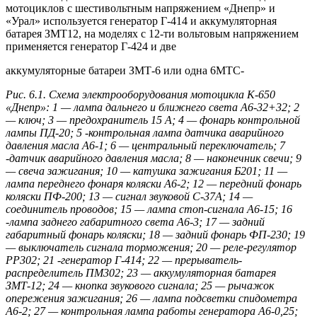
мотоциклов с шестивольтным напряжением «Днепр» и
«Урал» используется генератор Г-414 и аккумуляторная
батарея ЗМТ12, на моделях с 12-ти вольтовым напряжением
применяется генератор Г-424 и две
аккумуляторные батареи ЗМТ-6 или одна 6МТС-
Рис. 6.1. Схема электрооборудования мотоцикла К-650
«Днепр»: 1 — лампа дальнего и ближнего света А6-32+32; 2
— ключ; 3 — предохранитель 15 А; 4 — фонарь контрольной
лампы ПД-20; 5 -контрольная лампа датчика аварийного
давления масла А6-1; 6 — центральный переключатель; 7
-датчик аварийного давления масла; 8 — наконечник свечи; 9
— свеча зажигания; 10 — катушка зажигания Б201; 11 —
лампа переднего фонаря коляски А6-2; 12 — передний фонарь
коляски ПФ-200; 13 — сигнал звуковой С-37А; 14 —
соединитель проводов; 15 — лампа стоп-сигнала А6-15; 16
-лампа заднего габаритного света А6-3; 17 — задний
габаритный фонарь коляски; 18 — задний фонарь ФП-230; 19
— выключатель сигнала торможения; 20 — реле-регулятор
РР302; 21 -генератор Г-414; 22 — прерыватель-
распределитель ПМ302; 23 — аккумуляторная батарея
ЗМТ-12; 24 — кнопка звукового сигнала; 25 — рычажок
опережения зажигания; 26 — лампа подсветки спидометра
А6-2; 27 — контрольная лампа работы генератора А6-0,25;