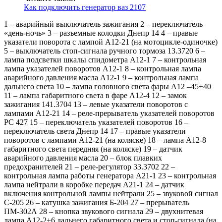
Как подключить генератор ваз 2107
1 – аварийный выключатель зажигания 2 – переключатель
«день-ночь» 3 – разъемные колодки Днепр 14 4 – правые
указатели поворота с лампой А12-21 (на мотоцикле-одиночке)
5 – выключатель стоп-сигнала ручного тормоза 13.3720 6 –
лампа подсветки шкалы спидометра А12-1 7 – контрольная
лампа указателей поворотов А12-1 8 – контрольная лампа
аварийного давления масла А12-1 9 – контрольная лампа
дальнего света 10 – лампа головного света фары А12 –45+40
11 – лампа габаритного света в фаре А12-4 12 – замок
зажигания 141.3704 13 – левые указатели поворотов с
лампами А12-21 14 – реле-прерыватель указателей поворотов
РС 427 15 – переключатель указателей поворотов 16 –
переключатель света Днепр 14 17 – правые указатели
поворотов с лампами А12-21 (на коляске) 18 – лампа А12-8
габаритного света передняя (на коляске) 19 – датчик
аварийного давления масла 20 – блок плавких
предохранителей 21 – реле-регулятор 33.3702 22 –
контрольная лампа работы генератора А21-1 23 – контрольная
лампа нейтрали в коробке передач А21-1 24 – датчик
включения контрольной лампы нейтрали 25 – звуковой сигнал
С-205 26 – катушка зажигания Б-204 27 – прерыватель
ПМ-302А 28 – кнопка звукового сигнала 29 – двухнитевая
лампа А12-2+6 дальнего габаритного света и стоп-сигнала (на