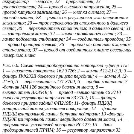
аккумулятор — «масса»; 22 — прерыватель; 23 —
распределитель; 24 — провод высокого напряжения; 25 —
провод катушки зажигания; 26 — кнопка сигнала; 27 —
провод сигнала; 28 — рычажок регулировки угла опережения
зажигания; 29 — трос переключения стояночного и дальнего
света; 30 — переключатель стояночного и дальнего света; 31
— контрольная лампа; 32 — лампа стояночного света; 33 —
лампа подсветки спидометра; 34 — соединитель проводов; 35
— провод фонарей коляски; 36 — провод от датчика к лампам
стоп-сигнала; 37 — провод от соединителя к лампе освещения
номерного знака
Рис. 6.6. Схема электрооборудования мотоцикла «Днепр-11»:
1 — указатель поворотов 162 3726; 2 — лампа А12-21-3,3; 3 —
фонарь ПФ232В бокового прицепа передний; 4 — лампа А 12-
21+6; 5 — переключатель 171 3709; 6 — пробка контакта; 7
-датчик ММ 126 аварийного давления масла; 8 —
выключатель ВК854Б; 9 — провод «выключатель 46 3710 —
«масса» регулятора напряжения 33 3702; 10 — фонарь
бокового прицепа задний ФП219В; 11- фонарь ПД20Д
контрольной лампы указателя поворотов; 12 — фонарь
ПД20Д контрольной лампы датчика нейтрали; 13 -фонарь
ПД20Е контрольной лампы аварийного давления масла, 14 —
прерыватель указателей поворота РС427; 15 — блок
предохранителей ПРИМ; 16 — регулятор напряжения 33