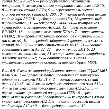
света фары А6-2; 6 — реле-прерыватель указателей
поворотов; 7 -левые указатели поворотов с лампами с А6-15;
8 — звуковой сигнал С-37А; 9 — переключатель света с
кнопкой звукового сигнала П-200; 10 — лампа подсвета шкалы
спидометра А6-2; II -предохранители 15A; 12-центральный
переключатель; 13 — генератор Г-414; 14 — контрольная
лампа работы генератора А6-0,25; 15 — реле-регулятор
РР-302А; 16 — катушка зажигания Б201; 17 — прерыватель
ПМ302; 18 — правые указатели поворотов с лампами А6-15
(на коляске); 19 — передний габаритный фонарь на коляске с
лампой А6-2; 20 — лампы стоп-сигнала А6-15; 21 — задние
габаритные лампы А6-22; 22 — аккумулятор ЗМТ-6; 23 —
включатель стоп-сигнала; 24 -контрольная лампа аварийного
давления масла А6-2; 25 — датчик давления масла
(указателями поворотов оснащены только «Урал» М66).
Рис. 6.8. Схема электрооборудования мотоциклов “Урал” М67
и М67-36: 1 — правые указатели поворота на мотоцикле-
одиночке с лампами А12-21-3; 2 — лампа головного света
фары А12-45+40; 3 лампа переднего габаритного огня А12-4;
4 — левые указатели поворотов с лампами А12-21-3; 5 —
переключатель указателей поворотов П201; 6 — реле-
прерыватель указателей поворотов; 7 — контрольная лампа
указателей поворотов А12-1; 8 — лампа подсветки шкалы
спидометра А12-1; 9 — блок предохранителей; 10 —