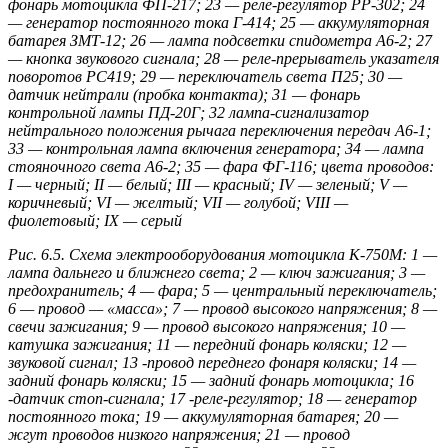
фонарь мотоцикла ФП-217; 23 — реле-регулятор РР-302; 24
— генератор постоянного тока Г-414; 25 — аккумуляторная
батарея ЗМТ-12; 26 — лампа подсветки спидометра А6-2; 27
— кнопка звукового сигнала; 28 — реле-прерыватель указателя
поворотов РС419; 29 — переключатель света П25; 30 —
датчик нейтрали (пробка контакта); 31 — фонарь
контрольной лампы ПД-20Г; 32 лампа-сигнализатор
нейтрального положения рычага переключения передач А6-1;
33 — контрольная лампа включения генератора; 34 — лампа
стояночного света А6-2; 35 — фара ФГ-116; цвета проводов:
I — черный; II — белый; III — красный; IV — зеленый; V —
коричневый; VI — желтый; VII — голубой; VIII —
фиолетовый; IX — серый
Рис. 6.5. Схема электрооборудования мотоцикла К-750М: 1 —
лампа дальнего и ближнего света; 2 — ключ зажигания; 3 —
предохранитель; 4 — фара; 5 — центральный переключатель;
6 — провод — «масса»; 7 — провод высокого напряжения; 8 —
свечи зажигания; 9 — провод высокого напряжения; 10 —
катушка зажигания; 11 — передний фонарь коляски; 12 —
звуковой сигнал; 13 -провод переднего фонаря коляски; 14 —
задний фонарь коляски; 15 — задний фонарь мотоцикла; 16
-датчик стоп-сигнала; 17 -реле-регулятор; 18 — генератор
постоянного тока; 19 — аккумуляторная батарея; 20 —
жгут проводов низкого напряжения; 21 — провод