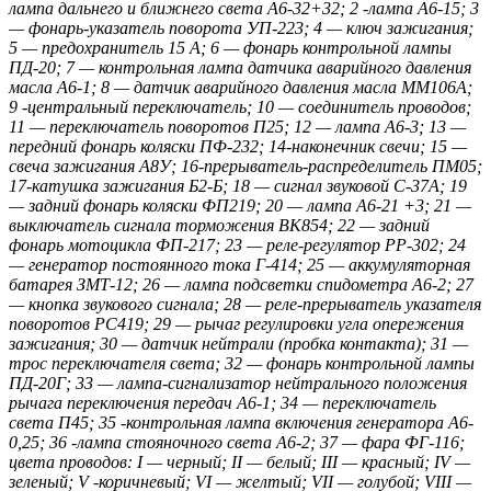
лампа дальнего и ближнего света А6-32+32; 2 -лампа A6-15; 3
— фонарь-указатель поворота УП-223; 4 — ключ зажигания;
5 — предохранитель 15 А; 6 — фонарь контрольной лампы
ПД-20; 7 — контрольная лампа датчика аварийного давления
масла А6-1; 8 — датчик аварийного давления масла ММ106А;
9 -центральный переключатель; 10 — соединитель проводов;
11 — переключатель поворотов П25; 12 — лампа А6-3; 13 —
передний фонарь коляски ПФ-232; 14-наконечник свечи; 15 —
свеча зажигания А8У; 16-прерыватель-распределитель ПМ05;
17-катушка зажигания Б2-Б; 18 — сигнал звуковой С-37А; 19
— задний фонарь коляски ФП219; 20 — лампа A6-21 +3; 21 —
выключатель сигнала торможения ВК854; 22 — задний
фонарь мотоцикла ФП-217; 23 — реле-регулятор РР-302; 24
— генератор постоянного тока Г-414; 25 — аккумуляторная
батарея ЗМТ-12; 26 — лампа подсветки спидометра А6-2; 27
— кнопка звукового сигнала; 28 — реле-прерыватель указателя
поворотов РС419; 29 — рычаг регулировки угла опережения
зажигания; 30 — датчик нейтрали (пробка контакта); 31 —
трос переключателя света; 32 — фонарь контрольной лампы
ПД-20Г; 33 — лампа-сигнализатор нейтрального положения
рычага переключения передач A6-1; 34 — переключатель
света П45; 35 -контрольная лампа включения генератора А6-
0,25; 36 -лампа стояночного света А6-2; 37 — фара ФГ-116;
цвета проводов: I — черный; II — белый; III — красный; IV —
зеленый; V -коричневый; VI — желтый; VII — голубой; VIII —