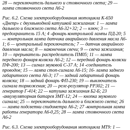
28 — переключатель дальнего и стояночного света; 29 —
лампа стояночного света А6-2
Рис. 6.2. Схема электрооборудования мотоцикла К-650
«Днепр» с двухвыводной катушкой зажигания: 1 — лампа
дальнего и ближнего света А6-32+32; 2 — ключ; 3 —
предохранитель 15 А; 4 -фонарь контрольной лампы ПД-20; 5
— контрольная лампа датчика аварийного давления масла A6-
1; 6 — центральный переключатель; 7 — датчик аварийного
давления масла; 8 — наконечник свечи; 9 — свеча зажигания;
10 — прерыватель- распределитель ПМ05; 11 — лампа
переднего фонаря коляски А6-2; 12 — передний фонарь коляски
ПФ-200; 13 — сигнал звуковой С-37 А; 14 -соединитель
проводов; 15 — лампа стоп-сигнала А6-15; 16- лампа заднего
габаритного света А6-3; 17 — задний габаритный фонарь
коляски; 18 — задний фонарь ФП-230; 19 — выключатель
сигнала торможения; 20 — реле-регулятор РР302; 21 —
генератор Г-414; 22 — катушка зажигания Б2-Б; 23
-аккумуляторная батарея ЗМТ-12; 24 — кнопка звукового
сигнала; 25 — переключатель дальнего и ближнего света; 26
— лампа подсветки спидометра А6-2; 27 -контрольная лампа
работы генератора А6-0,25; 28 — лампа стояночного света
А6-2
Рис. 6.3. Схема электрооборудования мотоцикла МТ9: 1 —