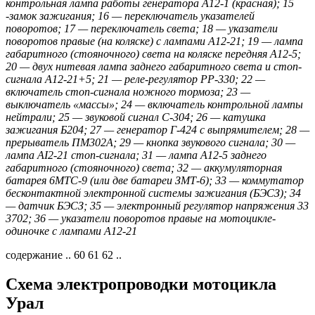
контрольная лампа работы генератора А12-1 (красная); 15
-замок зажигания; 16 — переключатель указателей
поворотов; 17 — переключатель света; 18 — указатели
поворотов правые (на коляске) с лампами А12-21; 19 — лампа
габаритного (стояночного) света на коляске передняя А12-5;
20 — двух нитевая лампа заднего габаритного света и стоп-
сигнала А12-21+5; 21 — реле-регулятор РР-330; 22 —
включатель стоп-сигнала ножного тормоза; 23 —
выключатель «массы»; 24 — включатель контрольной лампы
нейтрали; 25 — звуковой сигнал С-304; 26 — катушка
зажигания Б204; 27 — генератор Г-424 с выпрямителем; 28 —
прерыватель ПМ302А; 29 — кнопка звукового сигнала; 30 —
лампа AI2-21 стоп-сигнала; 31 — лампа A12-5 заднего
габаритного (стояночного) света; 32 — аккумуляторная
батарея 6МТС-9 (или две батареи ЗМТ-6); 33 — коммутатор
бесконтактной электронной системы зажигания (БЭСЗ); 34
— датчик БЭСЗ; 35 — электронный регулятор напряжения 33
3702; 36 — указатели поворотов правые на мотоцикле-
одиночке с лампами А12-21
содержание .. 60 61 62 ..
Схема электропроводки мотоцикла
Урал