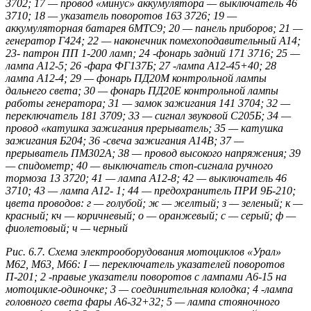
3702; 17 — провод «минус» аккумулятора — выключатель 46
3710; 18 — указатель поворотов 163 3726; 19 —
аккумуляторная батарея 6МТС9; 20 — панель приборов; 21 —
генератор Г424; 22 — наконечник помехоподавительный А14;
23- патрон ПП 1-200 ламп; 24 -фонарь задний 171 3716; 25 —
лампа А12-5; 26 -фара ФГ137Б; 27 -лампа А12-45+40; 28
лампа А12-4; 29 — фонарь ПД20М контрольной лампы
дальнего света; 30 — фонарь ПД20Е контрольной лампы
работы генератора; 31 — замок зажигания 141 3704; 32 —
переключатель 181 3709; 33 — сигнал звуковой С205Б; 34 —
провод «катушка зажигания прерыватель; 35 — катушка
зажигания Б204; 36 -свеча зажигания А14В; 37 —
прерыватель ПМ302А; 38 — провод высокого напряжения; 39
— спидометр; 40 — выключатель стоп-сигнала ручного
тормоза 13 3720; 41 — лампа А12-8; 42 — выключатель 46
3710; 43 — лампа А12- 1; 44 — предохранитель ПРИ 9Б-210;
цвета проводов: г — голубой; ж — желтый; з — зеленый; к —
красный; кч — коричневый; о — оранжевый; с — серый; ф —
фиолетовый; ч — черный
Рис. 6.7. Схема электрооборудования мотоциклов «Урал»
М62, М63, М66: I — переключатель указателей поворотов
П-201; 2 -правые указатели поворотов с лампами А6-15 на
мотоцикле-одиночке; 3 — соединительная колодка; 4 -лампа
головного света фары А6-32+32; 5 — лампа стояночного