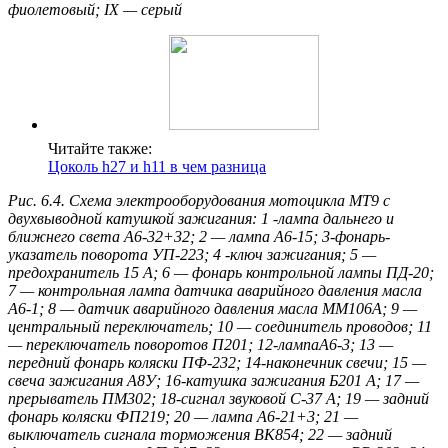
фиолетовый; IX — серый
Читайте также:
Цоколь h27 и h11 в чем разница
Рис. 6.4. Схема электрооборудования мотоцикла МТ9 с
двухвыводной катушкой зажигания: 1 -лампа дальнего и
ближнего света А6-32+32; 2 — лампа А6-15; 3-фонарь-
указатель поворота УП-223; 4 -ключ зажигания; 5 —
предохранитель 15 А; 6 — фонарь контрольной лампы ПД-20;
7 — контрольная лампа датчика аварийного давления масла
А6-1; 8 — датчик аварийного давления масла ММ106А; 9 —
центральный переключатель; 10 — соединитель проводов; 11
— переключатель поворотов П201; 12-лампаА6-3; 13 —
передний фонарь коляски ПФ-232; 14-наконечник свечи; 15 —
свеча зажигания А8У; 16-катушка зажигания Б201 А; 17 —
прерыватель ПМ302; 18-сигнал звуковой С-37 А; 19 — задний
фонарь коляски ФП219; 20 — лампа А6-21+3; 21 —
выключатель сигнала торможения ВК854; 22 — задний