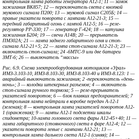
контрольная лампа работы генератора А12-1; 11 — замок
зажигания ВК857; 12 — переключатель света с кнопкой
звукового сигнала П200; 13 — звуковой сигнал С205Б; 14 —
правые указатели поворота с лампами А12-21-3; 15 —
передний габаритный огонь с лампой А12-5; 16 — реле-
регулятор РР-330; 17 — генератор Г-424; 18 — катушка
зажигания Б204; 19 — свечи А14В; 20 — прерыватель
ПМ302А; 21 — лампа заднего габаритного огня и стоп-
сигнала А12-21+5; 22 — лампа стоп-сигнала А12-21-3; 23 —
включатель стоп-сигнала; 24 -6МТС-9 или две батареи
ЗМТ-6; 26 — выключатель “массы»
Рис. 6.9. Схема электрооборудования мотоциклов «Урал»
ИМЗ-3.103-10, ИМЗ-8.103-30, ИМ3-8.103-40 и ИМЗ-8.123: 1 —
аварийный выключатель зажигания; 2 -переключатель «день-
ночь»; 3 — колодки штекерных разъемов; 4 — включатель
стоп-сигнала ручного тормоза; 5 — реле-прерыватель
указателей поворотов; 6 — блок плавких предохранителей; 7
контрольная лампа нейтрали в коробке передач А-12-1
(зеленая); 8 — контрольная лампа указателей поворотов А12-
1 (оранжевая); 9 — лампы А12-1 подсветки шкалы
спидометра; 10-лампа головного света фары А12-45+40; 11 —
лампа габаритного (стояночного) света в фаре А12-4; 12 —
указатели поворота левые с лампами А12-21; 13 —
контрольная лампа дальнего света А12-1 (синяя); 14 —