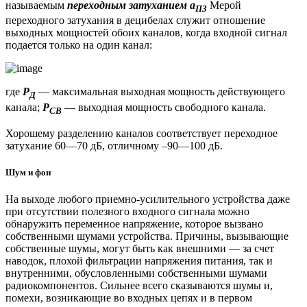
называемым
переходным затуханием а
Мерой
ПЗ
переходного затухания в децибелах служит отношение
выходных мощностей обоих каналов, когда входной сигнал
подается только на один канал:
где
Р
— максимальная выходная мощность действующего
Д
канала;
Р
— выходная мощность свободного канала.
СВ
Хорошему разделению каналов соответствует переходное
затухание 60—70 дБ, отличному –90—100 дБ.
Шум и фон
На выходе любого приемно-усилительного устройства даже
при отсутствии полезного входного сигнала можно
обнаружить переменное напряжение, которое вызвано
собственными шумами устройства. Причины, вызывающие
собственные шумы, могут быть как внешними — за счет
наводок, плохой фильтрации напряжения питания, так и
внутренними, обусловленными собственными шумами
радиокомпонентов. Сильнее всего сказываются шумы и,
помехи, возникающие во входных цепях и в первом