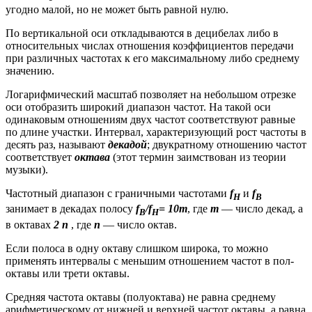
угодно малой, но не может быть равной нулю.
По вертикальной оси откладываются в децибелах либо в
относительных числах отношения коэффициентов передачи
при различных частотах к его максимальному либо среднему
значению.
Логарифмический масштаб позволяет на небольшом отрезке
оси отобразить широкий диапазон частот. На такой оси
одинаковым отношениям двух частот соответствуют равные
по длине участки. Интервал, характеризующий рост частоты в
десять раз, называют
декадой
; двукратному отношению частот
соответствует
октава
(этот термин заимствован из теории
музыки).
Частотный диапазон с граничными частотами
f
и
f
H
В
занимает в декадах полосу
f
/f
= 10m
, где
m
— число декад, а
B
H
в октавах
2
n
, где
n
— число октав.
Если полоса в одну октаву слишком широка, то можно
применять интервалы с меньшим отношением частот в пол-
октавы или трети октавы.
Средняя частота октавы (полуоктава) не равна среднему
арифметическому от нижней и верхней частот октавы, а равна