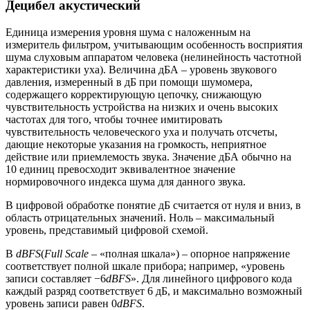
Децибел акустический
Единица измерения уровня шума с наложенным на
измеритель фильтром, учитывающим особенность восприятия
шума слуховым аппаратом человека (нелинейность частотной
характеристики уха). Величина дБА – уровень звукового
давления, измеренный в дБ при помощи шумомера,
содержащего корректирующую цепочку, снижающую
чувствительность устройства на низких и очень высоких
частотах для того, чтобы точнее имитировать
чувствительность человеческого уха и получать отсчеты,
дающие некоторые указания на громкость, неприятное
действие или приемлемость звука. Значение дБА обычно на
10 единиц превосходит эквивалентное значение
нормировочного индекса шума для данного звука.
В цифровой обработке понятие дБ считается от нуля и вниз, в
область отрицательных значений. Ноль – максимальный
уровень, представимый цифровой схемой.
В
dBFS
(
Full Scale
– «полная шкала») – опорное напряжение
соответствует полной шкале прибора; например, «уровень
записи составляет −6
dBFS
». Для линейного цифрового кода
каждый разряд соответствует 6 дБ, и максимально возможный
уровень записи равен 0
dBFS
.