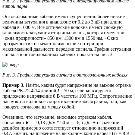
Рис. 2. График затухания сигнала в неэкранированном кабеле
витой пары
Оптоволоконные кабели имеют существенно более низкие
величины затухания в диапазоне от 0,2 до 3 дБ при длине
кабеля в 1000 м. Все оптические волокна имеют сложную
зависимость затухания от длины волны, которая имеет три
«окна прозрачности» 850 нм, 1300 нм и 1550 нм. «Окно
прозрачности» означает наименьшие потери при
максимальной дальности передачи сигнала. График затухания
сигнала в оптоволоконных кабелях показан на рис. 3.
Рис. 3. График затухания сигнала в оптоволоконных кабелях
Пример 3.
Найти, каким будет напряжение на выходе отрезка
кабеля РК-75-4-14 длиной
l
= 50 м, если ко входу его
приложено напряжение 8 В частоты 100 МГц. Сопротивление
нагрузки и волновое сопротивление кабеля равны, или, как
говорят, согласованы между собой.
Очевидно, что затухание, вносимое отрезком кабеля,
составляет
K
= –0,13 дБ/м * 50 м = –6,5 дБ. Это значение
децибел примерно соответствует отношению напряжений
0,47. Значит, напряжение на выходном конце кабеля
U
= 8 В
2