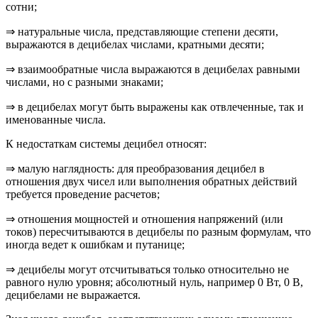
сотни;
⇒ натуральные числа, представляющие степени десяти,
выражаются в децибелах числами, кратными десяти;
⇒ взаимообратные числа выражаются в децибелах равными
числами, но с разными знаками;
⇒ в децибелах могут быть выражены как отвлеченные, так и
именованные числа.
К недостаткам системы децибел относят:
⇒ малую наглядность: для преобразования децибел в
отношения двух чисел или выполнения обратных действий
требуется проведение расчетов;
⇒ отношения мощностей и отношения напряжений (или
токов) пересчитываются в децибелы по разным формулам, что
иногда ведет к ошибкам и путанице;
⇒ децибелы могут отсчитываться только относительно не
равного нулю уровня; абсолютный нуль, например 0 Вт, 0 В,
децибелами не выражается.