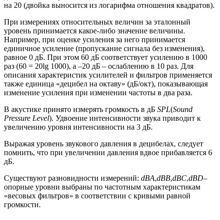
на 20 (двойка выносится из логарифма отношения квадратов).
При измерениях относительных величин за эталонный
уровень принимается какое-либо значение величины.
Например, при оценке усиления за него принимается
единичное усиление (пропускание сигнала без изменения),
равное 0 дБ. При этом 60 дБ соответствует усилению в 1000
раз (60 = 20lg 1000), а –20 дБ – ослаблению в 10 раз. Для
описания характеристик усилителей и фильтров применяется
также единица «децибел на октаву» (дБ/окт), показывающая
изменение усиления при изменении частоты в два раза.
В акустике принято измерять громкость в дБ
SPL
(
Sound
Pressure Level
). Удвоение интенсивности звука приводит к
увеличению уровня интенсивности на 3 дБ.
Выражая уровень звукового давления в децибелах, следует
помнить, что при увеличении давления вдвое прибавляется 6
дБ.
Существуют разновидности измерений:
dBA
,
dBB
,
dBC
,
dBD
–
опорные уровни выбраны по частотным характеристикам
«весовых фильтров» в соответствии с кривыми равной
громкости.