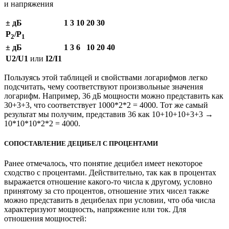
и напряжения
± дБ
1
3
10
20
30
Р
/Р
2
1
± дБ
1
3
6
10
20
40
U2/U1
или
I2/I1
Пользуясь этой таблицей и свойствами логарифмов легко
подсчитать, чему соответствуют произвольные значения
логарифм. Например, 36 дБ мощности можно представить как
30+3+3, что соответствует 1000*2*2 = 4000. Тот же самый
результат мы получим, представив 36 как 10+10+10+3+3 →
10*10*10*2*2 = 4000.
СОПОСТАВЛЕНИЕ ДЕЦИБЕЛ С ПРОЦЕНТАМИ
Ранее отмечалось, что понятие децибел имеет некоторое
сходство с процентами. Действительно, так как в процентах
выражается отношение какого-то числа к другому, условно
принятому за сто процентов, отношение этих чисел также
можно представить в децибелах при условии, что оба числа
характеризуют мощность, напряжение или ток. Для
отношения мощностей: