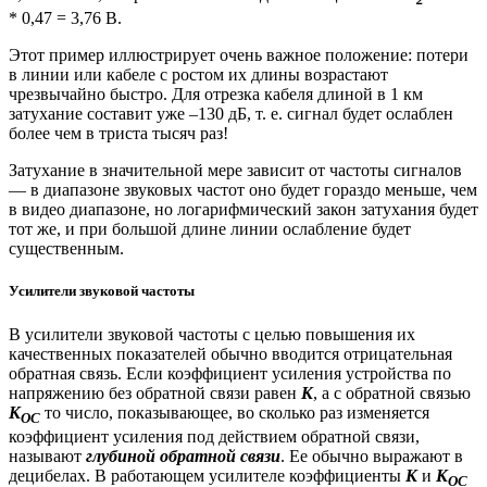
* 0,47 = 3,76 В.
Этот пример иллюстрирует очень важное положение: потери
в линии или кабеле с ростом их длины возрастают
чрезвычайно быстро. Для отрезка кабеля длиной в 1 км
затухание составит уже –130 дБ, т. е. сигнал будет ослаблен
более чем в триста тысяч раз!
Затухание в значительной мере зависит от частоты сигналов
— в диапазоне звуковых частот оно будет гораздо меньше, чем
в видео диапазоне, но логарифмический закон затухания будет
тот же, и при большой длине линии ослабление будет
существенным.
Усилители звуковой частоты
В усилители звуковой частоты с целью повышения их
качественных показателей обычно вводится отрицательная
обратная связь. Если коэффициент усиления устройства по
напряжению без обратной связи равен
К
, а с обратной связью
К
то число, показывающее, во сколько раз изменяется
ОС
коэффициент усиления под действием обратной связи,
называют
глубиной обратной связи
. Ее обычно выражают в
децибелах. В работающем усилителе коэффициенты
К
и
К
ОС