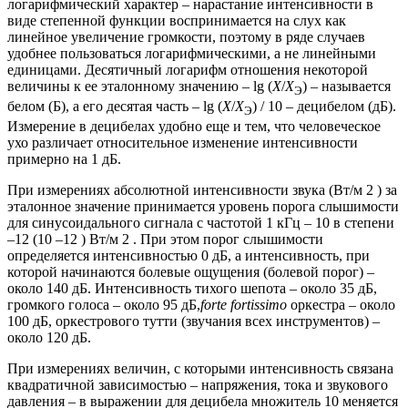
логарифмический характер – нарастание интенсивности в
виде степенной функции воспринимается на слух как
линейное увеличение громкости, поэтому в ряде случаев
удобнее пользоваться логарифмическими, а не линейными
единицами. Десятичный логарифм отношения некоторой
величины к ее эталонному значению – lg (
X
/
X
) – называется
Э
белом (Б), а его десятая часть – lg (
X
/
X
) / 10 – децибелом (дБ).
Э
Измерение в децибелах удобно еще и тем, что человеческое
ухо различает относительное изменение интенсивности
примерно на 1 дБ.
При измерениях абсолютной интенсивности звука (Вт/м 2 ) за
эталонное значение принимается уровень порога слышимости
для синусоидального сигнала с частотой 1 кГц – 10 в степени
–12 (10 –12 ) Вт/м 2 . При этом порог слышимости
определяется интенсивностью 0 дБ, а интенсивность, при
которой начинаются болевые ощущения (болевой порог) –
около 140 дБ. Интенсивность тихого шепота – около 35 дБ,
громкого голоса – около 95 дБ,
forte fortissimo
оркестра – около
100 дБ, оркестрового тутти (звучания всех инструментов) –
около 120 дБ.
При измерениях величин, с которыми интенсивность связана
квадратичной зависимостью – напряжения, тока и звукового
давления – в выражении для децибела множитель 10 меняется