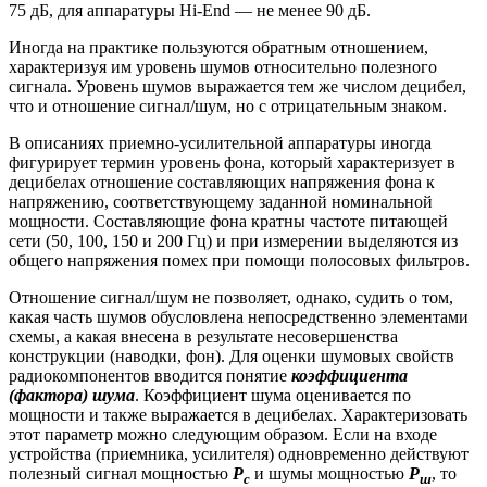
75 дБ, для аппаратуры Hi-End — не менее 90 дБ.
Иногда на практике пользуются обратным отношением,
характеризуя им уровень шумов относительно полезного
сигнала. Уровень шумов выражается тем же числом децибел,
что и отношение сигнал/шум, но с отрицательным знаком.
В описаниях приемно-усилительной аппаратуры иногда
фигурирует термин уровень фона, который характеризует в
децибелах отношение составляющих напряжения фона к
напряжению, соответствующему заданной номинальной
мощности. Составляющие фона кратны частоте питающей
сети (50, 100, 150 и 200 Гц) и при измерении выделяются из
общего напряжения помех при помощи полосовых фильтров.
Отношение сигнал/шум не позволяет, однако, судить о том,
какая часть шумов обусловлена непосредственно элементами
схемы, а какая внесена в результате несовершенства
конструкции (наводки, фон). Для оценки шумовых свойств
радиокомпонентов вводится понятие
коэффициента
(фактора) шума
. Коэффициент шума оценивается по
мощности и также выражается в децибелах. Характеризовать
этот параметр можно следующим образом. Если на входе
устройства (приемника, усилителя) одновременно действуют
полезный сигнал мощностью
Р
и шумы мощностью
Р
, то
с
ш