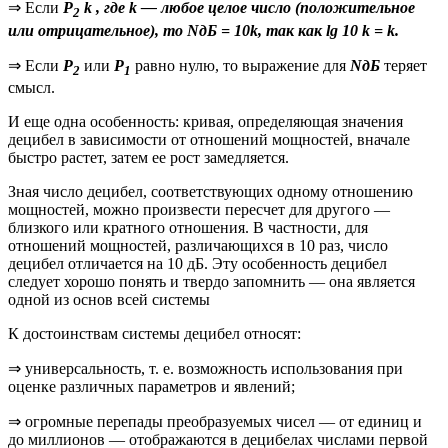
⇒ Если
Р
k
, где
k
— любое целое число (положительное
2
или отрицательное), то
NдБ = 10k
, так как
lg 10
k
= k
.
⇒ Если
Р
или
Р
равно нулю, то выражение для
NдБ
теряет
2
1
смысл.
И еще одна особенность: кривая, определяющая значения
децибел в зависимости от отношений мощностей, вначале
быстро растет, затем ее рост замедляется.
Зная число децибел, соответствующих одному отношению
мощностей, можно произвести пересчет для другого —
близкого или кратного отношения. В частности, для
отношений мощностей, различающихся в 10 раз, число
децибел отличается на 10 дБ. Эту особенность децибел
следует хорошо понять и твердо запомнить — она является
одной из основ всей системы
К достоинствам системы децибел относят:
⇒ универсальность, т. е. возможность использования при
оценке различных параметров и явлений;
⇒ огромные перепады преобразуемых чисел — от единиц и
до миллионов — отображаются в децибелах числами первой