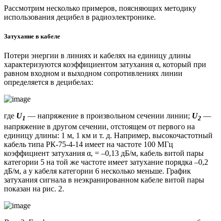
Рассмотрим несколько примеров, поясняющих методику
использования децибел в радиоэлектронике.
Затухание в кабеле
Потери энергии в линиях и кабелях на единицу длины
характеризуются коэффициентом затухания α, который при
равном входном и выходном сопротивлениях линии
определяется в децибелах:
где
U
— напряжение в произвольном сечении линии;
U
—
1
2
напряжение в другом сечении, отстоящем от первого на
единицу длины: 1 м, 1 км и т. д. Например, высокочастотный
кабель типа РК-75-4-14 имеет на частоте 100 МГц
коэффициент затухания α, = –0,13 дБ/м, кабель витой пары
категории 5 на той же частоте имеет затухание порядка –0,2
дБ/м, а у кабеля категории 6 несколько меньше. График
затухания сигнала в неэкранированном кабеле витой пары
показан на рис. 2.