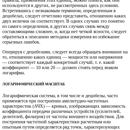
правила, применения этих единиц, можно понять, как они
используются в других, не рассмотренных здесь условиях.
Встретившись с незнакомым термином, определенным в
децибелах, следует отчетливо представить, отношению каких
двух величин он соответствует. В одних случаях это понятно
из самого определения, в других случаях связь между
составляющими сложнее, и, когда нет четкой ясности, следует
обратиться к описанию методики измерения во избежание
серьезных ошибок.
Оперируя с децибелами, следует всегда обращать внимание на
то, отношению каких единиц — мощности или напряжения
— соответствует каждый конкретный случай, т. е. какой
коэффициент — 10 или 20 — должен стоять перед знаком
логарифма.
ЛОГАРИФМИЧЕСКИЙ МАСШТАБ
Логарифмическая система, в том числе и децибелы, часто
применяется при построении амплитудно-частотных
характеристик (АЧХ) — кривых, изображающих зависимость
коэффициента передачи различных устройств (усилителей,
делителей, фильтров) от частоты внешнего воздействия. Для
построения частотной характеристики расчетным или
опытным путем определяется ряд точек, характеризующих