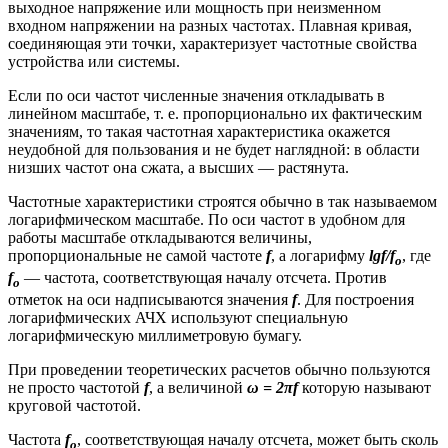
выходное напряжение или мощность при неизменном
входном напряжении на разных частотах. Плавная кривая,
соединяющая эти точки, характеризует частотные свойства
устройства или системы.
Если по оси частот численные значения откладывать в
линейном масштабе, т. е. пропорционально их фактическим
значениям, то такая частотная характеристика окажется
неудобной для пользования и не будет наглядной: в области
низших частот она сжата, а высших — растянута.
Частотные характеристики строятся обычно в так называемом
логарифмическом масштабе. По оси частот в удобном для
работы масштабе откладываются величины,
пропорциональные не самой частоте
f
, а логарифму
lgf/f
, где
o
f
— частота, соответствующая началу отсчета. Против
о
отметок на оси надписываются значения
f
. Для построения
логарифмических АЧХ используют специальную
логарифмическую миллиметровую бумагу.
При проведении теоретических расчетов обычно пользуются
не просто частотой
f
, а величиной
ω = 2πf
которую называют
круговой частотой.
Частота
f
, соответствующая началу отсчета, может быть сколь
о