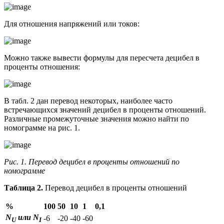
Для отношения напряжений или токов:
Можно также вывести формулы для пересчета децибел в
проценты отношения:
В табл. 2 дан перевод некоторых, наиболее часто
встречающихся значений децибел в проценты отношений.
Различные промежуточные значения можно найти по
номограмме на рис. 1.
Рис. 1. Перевод децибел в проценты отношений по
номограмме
Таблица 2.
Перевод децибел в проценты отношений
%
100
50
10
1
0,1
N
или N
-6
-20
-40
-60
U
I