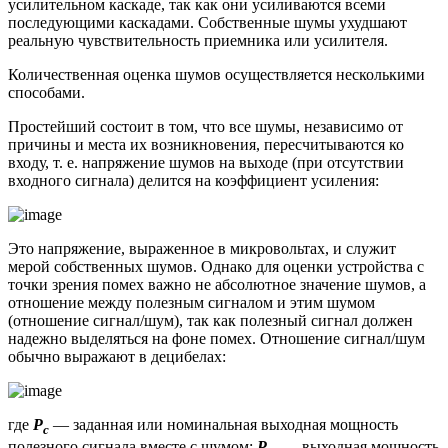
усилительном каскаде, так как они усиливаются всеми
последующими каскадами. Собственные шумы ухудшают
реальную чувствительность приемника или усилителя.
Количественная оценка шумов осуществляется несколькими
способами.
Простейший состоит в том, что все шумы, независимо от
причины и места их возникновения, пересчитываются ко
входу, т. е. напряжение шумов на выходе (при отсутствии
входного сигнала) делится на коэффициент усиления:
Это напряжение, выраженное в микровольтах, и служит
мерой собственных шумов. Однако для оценки устройства с
точки зрения помех важно не абсолютное значение шумов, а
отношение между полезным сигналом и этим шумом
(отношение сигнал/шум), так как полезный сигнал должен
надежно выделяться на фоне помех. Отношение сигнал/шум
обычно выражают в децибелах:
где
Р
— заданная или номинальная выходная мощность
с
полезного сигнала вместе с шумом;
Р
— выходная мощность