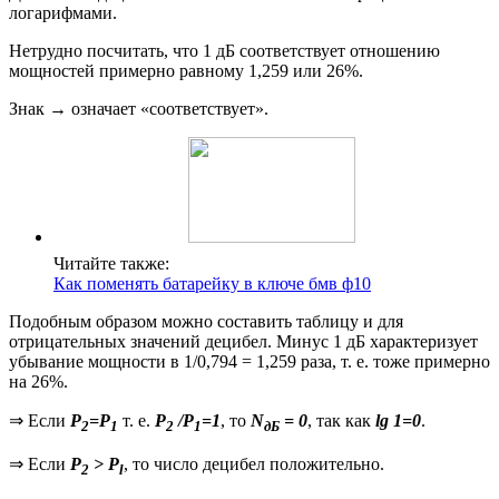
логарифмами.
Нетрудно посчитать, что 1 дБ соответствует отношению
мощностей примерно равному 1,259 или 26%.
Знак → означает «соответствует».
Читайте также:
Как поменять батарейку в ключе бмв ф10
Подобным образом можно составить таблицу и для
отрицательных значений децибел. Минус 1 дБ характеризует
убывание мощности в 1/0,794 = 1,259 раза, т. е. тоже примерно
на 26%.
⇒ Если
Р
=Р
т. е.
P
/P
=1
, то
N
= 0
, так как
lg 1=0
.
2
1
2
1
дБ
⇒ Если
P
> P
, то число децибел положительно.
2
l