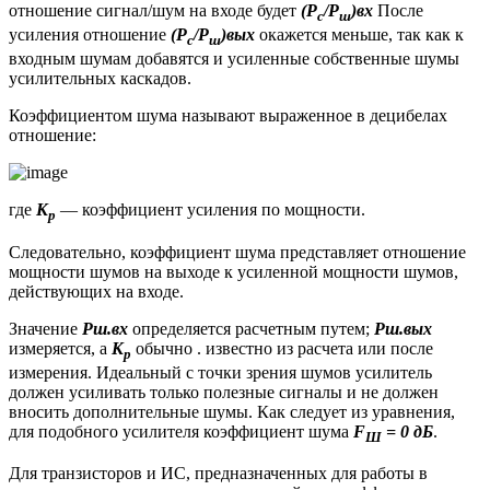
отношение сигнал/шум на входе будет
(Р
/Р
)вх
После
с
ш
усиления отношение
(Р
/Р
)вых
окажется меньше, так как к
с
ш
входным шумам добавятся и усиленные собственные шумы
усилительных каскадов.
Коэффициентом шума называют выраженное в децибелах
отношение:
где
К
— коэффициент усиления по мощности.
р
Следовательно, коэффициент шума представляет отношение
мощности шумов на выходе к усиленной мощности шумов,
действующих на входе.
Значение
Рш.вх
определяется расчетным путем;
Рш.вых
измеряется, а
К
обычно . известно из расчета или после
р
измерения. Идеальный с точки зрения шумов усилитель
должен усиливать только полезные сигналы и не должен
вносить дополнительные шумы. Как следует из уравнения,
для подобного усилителя коэффициент шума
F
= 0 дБ
.
Ш
Для транзисторов и ИС, предназначенных для работы в