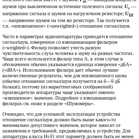
ш
шумов при выключенном источнике полезного сигнала;
U
—
c
напряжение сигнала и шумов на нагрузочном резисторе;
U
Ш
— напряжение шумов на том же резисторе. Так получается
т.н. «невзвешенное» («unweighted») отношение сигнал/шум.
Часто в параметрах аудиоаппаратуры приводится отношение
сигнал/шум, измеренное со взвешивающим фильтром
(«weighted»). Фильтр позволяет учесть разную
чувствительность слуха человека к шуму на разных частотах.
Чаще всего используется фильтр типа А, в этом случае в
обозначении обычно указывается единица измерения «дБА»
(«dBA»). Использование фильтра дает обычно лучшие
количественные результаты, чем для невзвешенного шума
(обычно отношение сигнал/шум получается на 6—9 дБ
больше), поэтому (из маркетинговых соображений)
производители аппаратуры чаще указывают именно
«взвешенное» значение. Подробнее о взвешивающих
фильтрах см. ниже в разделе «Шумомеры».
Очевидно, что для успешной эксплуатации устройства
отношение сигнал/шум должно быть выше какого-то
минимально допустимого значения, которое зависит от
назначения и требований, предъявляемых к устройству. Для
аппаратуры класса Hi-Fi этот параметр должен быть не менее