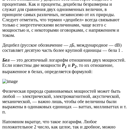
процентами. Как и проценты, децибелы безразмерны и
служат для сравнения двух одноименных величин, в
принципе самых различных, независимо от их природы.
Следует отметить, что термин «децибел» всегда связывают
только с энергетическими величинами, чаще всего с
мощностью и, с некоторыми оговорками, с напряжением и
током.
Децибел (русское обозначение — дБ, международное — dB)
составляет десятую часть более крупной единицы — бела 1 .
Бел
— это десятичный логарифм отношения двух мощностей.
Если известны две мощности
Р
и
Р
, то их отношение,
1
2
выраженное в белах, определяется формулой:
Физическая природа сравниваемых мощностей может быть
любой — электрической, электромагнитной, акустической,
механической, — важно лишь, чтобы обе величины были
выражены в одинаковых единицах — ваттах, милливаттах и т.
п.
Напомним вкратце, что такое логарифм. Любое
положительное 2 число, как целое, так и дробное, можно