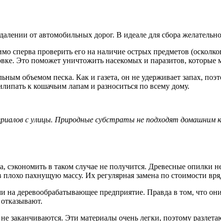
лении от автомобильных дорог. В идеале для сбора желательно 
о сперва проверить его на наличие острых предметов (осколков с
овке. Это поможет уничтожить насекомых и паразитов, которые м
ьным объемом песка. Как и газета, он не удерживает запах, поэт
илипать к кошачьим лапам и разноситься по всему дому.
иалов с улицы. Природные субстраты не подходят домашним ко
, сэкономить в таком случае не получится. Древесные опилки не
 плохо пахнущую массу. Их регулярная замена по стоимости вря
ми на деревообрабатывающее предприятие. Правда в том, что они
 отказывают.
не заканчиваются. Эти материалы очень легки, поэтому разлетаю