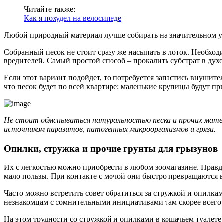
Читайте также:
Как я похудел на велосипеде
Любой природный материал лучше собирать на значительном уда
Собранный песок не стоит сразу же насыпать в лоток. Необходим
вредителей. Самый простой способ – прокалить субстрат в дух
Если этот вариант подойдет, то потребуется запастись внушител
что песок будет по всей квартире: маленькие крупицы будут пр
Не стоит обманываться натуральностью песка и прочих матер
источником паразитов, патогенных микроорганизмов и грязи.
Опилки, стружка и прочие грунты для грызунов
Их с легкостью можно приобрести в любом зоомагазине. Правда
мало пользы. При контакте с мочой они быстро превращаются в
Часто можно встретить совет обратиться за стружкой и опилка
незнакомцам с сомнительными инициативами там скорее всего
На этом трудности со стружкой и опилками в кошачьем туалете 