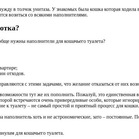
 нужду в толчок унитаза. У знакомых была кошка которая ходила
ится возиться со всякими наполнителями.
лотка?
вообще нужны наполнители для кошачьего туалета?
вартире;
ии отходов.
вляются с этими задачами, что желание отказаться от них возни
возможности тут же их пополнить. Пожалуй, это единственная в
порой встречаются очень привередливые особи, которые игнори
ние к туалету – не самый простой и приятный процесс для кошк
 наполнитель хоть и не астрономические, зато – постоянные. 
анулам для кошачьего туалета.