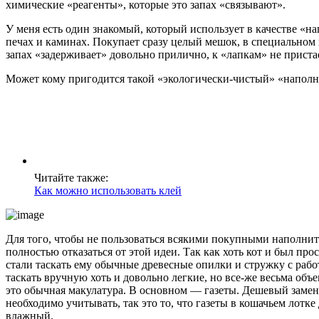
химические «реагенты», которые это запах «связывают».
У меня есть один знакомый, который использует в качестве «
печах и каминах. Покупает сразу целый мешок, в специальном 
запах «задерживает» довольно прилично, к «лапкам» не пристае
Может кому пригодится такой «экологически-чистый» «наполн
Читайте также:
Как можно использовать клей
Для того, чтобы не пользоваться всякими покупными наполните
полностью отказаться от этой идеи. Так как хоть кот и был пр
стали таскать ему обычные древесные опилки и стружку с рабо
таскать вручную хоть и довольно легкие, но все-же весьма об
это обычная макулатура. В основном — газеты. Дешевый замени
необходимо учитывать, так это то, что газеты в кошачьем лотк
влажный.