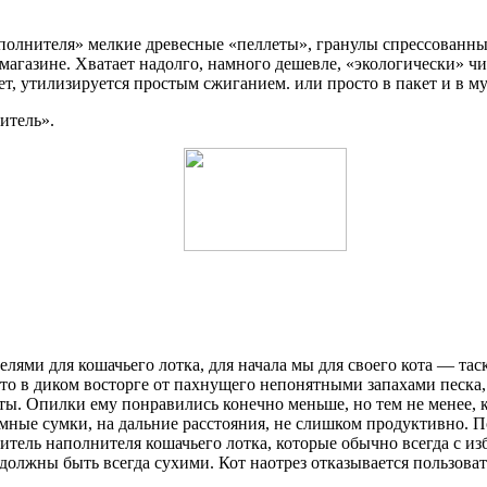
наполнителя» мелкие древесные «пеллеты», гранулы спрессованн
магазине. Хватает надолго, намного дешевле, «экологически» ч
т, утилизируется простым сжиганием. или просто в пакет и в му
итель».
лями для кошачьего лотка, для начала мы для своего кота — та
осто в диком восторге от пахнущего непонятными запахами песка
ты. Опилки ему понравились конечно меньше, но тем не менее, к
ъемные сумки, на дальние расстояния, не слишком продуктивно.
тель наполнителя кошачьего лотка, которые обычно всегда с изб
е должны быть всегда сухими. Кот наотрез отказывается пользова