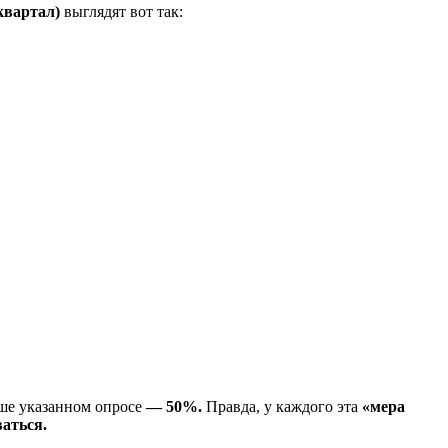
 квартал)
выглядят вот так:
ше указанном опросе
— 50%.
Правда, у каждого эта
«мера
ваться.