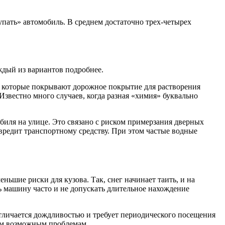
упать» автомобиль. В среднем достаточно трех-четырех
ждый из вариантов подробнее.
в, которые покрывают дорожное покрытие для растворения
Известно много случаев, когда разная «химия» буквально
биля на улице. Это связано с риском примерзания дверных
 вредит транспортному средству. При этом частые водные
ьшие риски для кузова. Так, снег начинает таить, и на
ь машину часто и не допускать длительное нахождение
 отличается дождливостью и требует периодического посещения
им возможным проблемам.