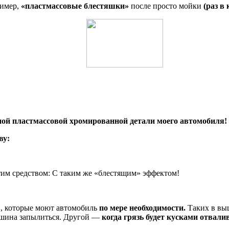
ример,
«пластмассовые блестяшки»
после просто мойки
(раз в
одной пластмассовой хромированной детали моего автомобиля!
ву:
тим средством: С таким же «блестящим» эффектом!
й, которые моют автомобиль
по мере необходимости.
Таких в вы
машина запылиться. Другой —
когда грязь будет кусками отвали