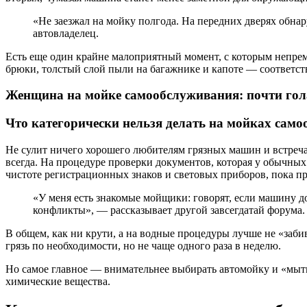
«Не заезжал на мойку полгода. На передних дверях обн
автовладелец.
Есть еще один крайне малоприятный момент, с которым непреме
брюки, толстый слой пыли на багажнике и капоте — соответствен
Женщина на мойке самообслуживания: почти гол
Что категорически нельзя делать на мойках сам
Не сулит ничего хорошего любителям грязных машин и встреча
всегда. На процедуре проверки документов, которая у обычных
чистоте регистрационных знаков и световых приборов, пока п
«У меня есть знакомые мойщики: говорят, если машину до
конфликты», — рассказывает другой завсегдатай форума.
В общем, как ни крути, а на водные процедуры лучше не «заби
грязь по необходимости, но не чаще одного раза в неделю.
Но самое главное — внимательнее выбирать автомойку и «мыть
химические вещества.