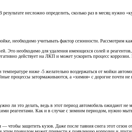
 результате несложно определить, сколько раз в месяц нужно «к
ойке, необходимо учитывать фактор сезонности. Рассмотрим ка
дней. Это необходимо для удаления имеющихся солей и реагенто
егативно действует на ЛКП и может ускорить процесс коррозии. 
 температуре ниже -5 желательно воздержаться от мойки автомо
ийные процессы затормаживаются, а «химия» с дорогие почти не
о ли это делать, ведь в этот период автомобиль ожидают не мен
ими реагентами. Как и в случае с зимним периодом, нужно мыт
ен — чтобы защитить кузов. Даже после таяния снега этот сезон
ие этим правилом может привести к появлению коррозии и друг