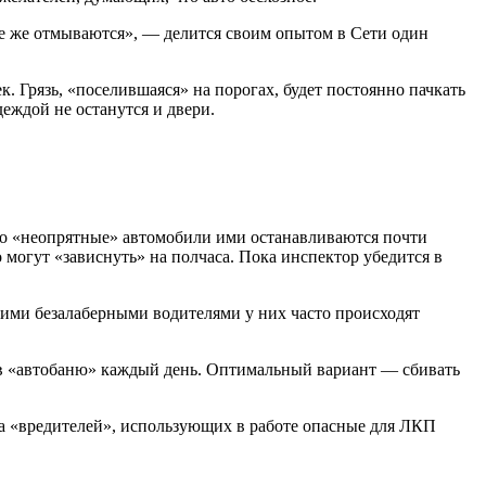
се же отмываются», — делится своим опытом в Сети один
 Грязь, «поселившаяся» на порогах, будет постоянно пачкать
деждой не останутся и двери.
что «неопрятные» автомобили ими останавливаются почти
 могут «зависнуть» на полчаса. Пока инспектор убедится в
акими безалаберными водителями у них часто происходят
ая в «автобаню» каждый день. Оптимальный вариант — сбивать
на «вредителей», использующих в работе опасные для ЛКП