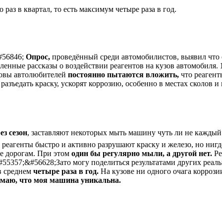
раз в квартал, то есть максимум четыре раза в год.
#56846;
Опрос,
проведённый среди автомобилистов, выявил что
ленные рассказы о воздействии реагентов на кузов автомобиля.
оловы автолюбителей
постоянно пытаются вложить,
что реагент
разъедать краску, ускорят коррозию, особенно в местах сколов 
ез сезон
, заставляют некоторых мыть машину чуть ли не каждый
 реагенты быстро и активно разрушают краску и железо, но ниг
е дорогам. При этом
один бы регулярно мыли, а другой нет.
Ре
#55357;&#56628;Зато могу поделиться результатами других реа
в среднем
четыре раза в год.
На кузове ни одного очага коррози
умаю, что моя машина уникальна.