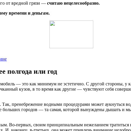
его от вредной грязи —
считаю нецелесообразно.
ому времени и деньгам.
ине
е полгода или год
томобиль — это как минимум не эстетично. С другой стороны, у 
канный кузов, в то время как другие — чувствуют себя совершен
ты. Так, пренебрежение водными процедурами может аукнуться 
е больших городов — та самая, которой вынуждены дышать и мы,
ым. Во-первых, своим принципиальным нежеланием тратиться на
. И, наконец, в-третьих, она может привлечь внимание недобро