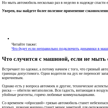
Но мыть автомобиль несколько раз в неделю в надежде спасти 
Уверен, вы найдете более полезное применение сэкономленн
Читайте также:
Что будет если неправильно подключить динамики в маш
Что случится с машиной, если не мыть е
Встречают по одежке, а потому начнем с того, что грязный ав
границы допустимого. Одни водители на дух не переносят запач
коричневым.
Однако есть у вопроса автомоек и другие, технические аспек
риска — обители мегаполисов. Вся гадость, витающая в воздух
убойные реагенты, горячо любимые коммунальщиками.
Со временем «обросший» грязью автомобиль станет небезопасн
вторых, чумазая машина станет менее заметной для окружающих