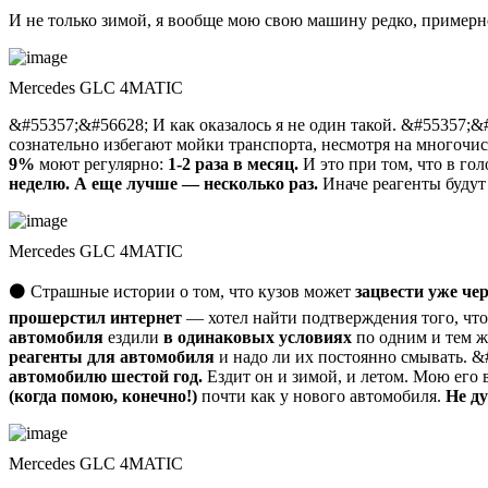
И не только зимой, я вообще мою свою машину редко, примерно 
Mercedes GLC 4MATIC
&#55357;&#56628; И как оказалось я не один такой. &#55357;&
сознательно избегают мойки транспорта, несмотря на многочис
9%
моют регулярно:
1-2 раза в месяц.
И это при том, что в г
неделю.
А еще лучше — несколько раз.
Иначе реагенты будут 
Mercedes GLC 4MATIC
⚫ Страшные истории о том, что кузов может
зацвести уже чер
прошерстил интернет
— хотел найти подтверждения того, что
автомобиля
ездили
в одинаковых условиях
по одним и тем ж
реагенты для автомобиля
и надо ли их постоянно смывать. &
автомобилю шестой год.
Ездит он и зимой, и летом. Мою его 
(когда помою, конечно!)
почти как у нового автомобиля.
Не д
Mercedes GLC 4MATIC