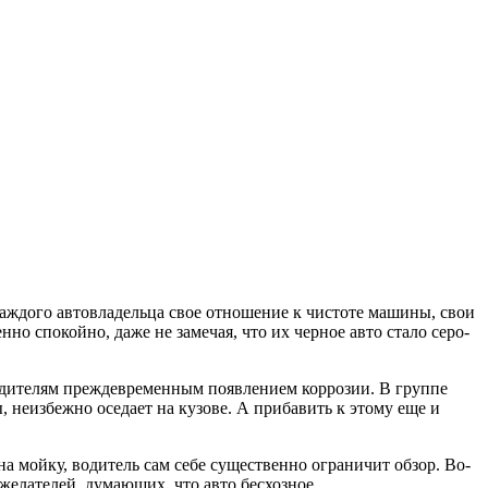
каждого автовладельца свое отношение к чистоте машины, свои
но спокойно, даже не замечая, что их черное авто стало серо-
водителям преждевременным появлением коррозии. В группе
 неизбежно оседает на кузове. А прибавить к этому еще и
 мойку, водитель сам себе существенно ограничит обзор. Во-
желателей, думающих, что авто бесхозное.