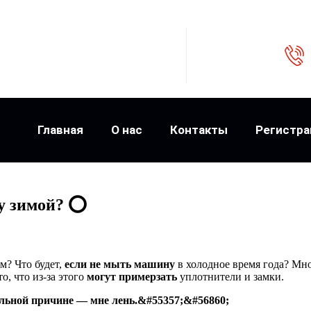
Главная
О нас
Контакты
Регистра
у зимой? ⭕️
м? Что будет,
если не мыть машину
в холодное время года? Мн
о, что из-за этого
могут примерзать
уплотнители и замки.
альной причине — мне лень.&#55357;&#56860;