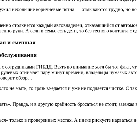
аружил небольшие коричневые пятна — отмываются трудно, но в
нно столкнется каждый автовладелец, отказавшийся от автомоек.
но руки. А если в семье есть дети, то без тесного контакта с о
ая и смешная
ообслуживания
 с сотрудниками ГИБДД. Взять во внимание хотя бы тот факт, 
 рулевых отнимает пару минут времени, владельцы чумазых авто
роверит обзор…
лго не мыть, то грязь въедается и уже не поддается чистке. С т
вать». Правда, и в другую крайность бросаться не стоит, заезж
ся» только в проверенных местах. А иначе рискуете нарваться 