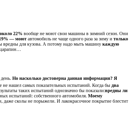
около 22%
вообще не моют свои машины в зимний сезон. Они
19% — моют
автомобиль не чаще одного раза за зиму и
только
ы вредны для кузова. А потому надо мыть машину
каждую
и царапин…
 день.
Но насколько достоверна данная информация?
Я
де не нашел самых показательных испытаний. Когда бы
два
зультаты таких испытаний однозначно бы показали:
вредны ли
льных испытаний: собственного автомобиля.
Моему
и, даже сколы не порыжели. И лакокрасочное покрытие блестит