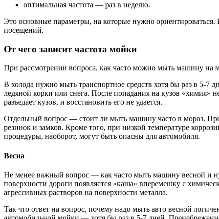
оптимальная частота — раз в неделю.
Это основные параметры, на которые нужно ориентироваться. В
посещений.
От чего зависит частота мойки
При рассмотрении вопроса, как часто можно мыть машину на м
В холода нужно мыть транспортное средств хотя бы раз в 5-7 
ледяной корки или снега. После попадания на кузов «химия» н
разъедает кузов, и восстановить его не удается.
Отдельный вопрос — стоит ли мыть машину часто в мороз. При
резинок и замков. Кроме того, при низкой температуре корроз
процедуры, наоборот, могут быть опасны для автомобиля.
Весна
Не менее важный вопрос — как часто мыть машину весной и нужн
поверхности дороги появляется «каша» вперемешку с химическ
агрессивных растворов на поверхности металла.
Так что ответ на вопрос, почему надо мыть авто весной логич
автомобильной мойки — хотя бы раз в 5-7 дней. Пренебрежен