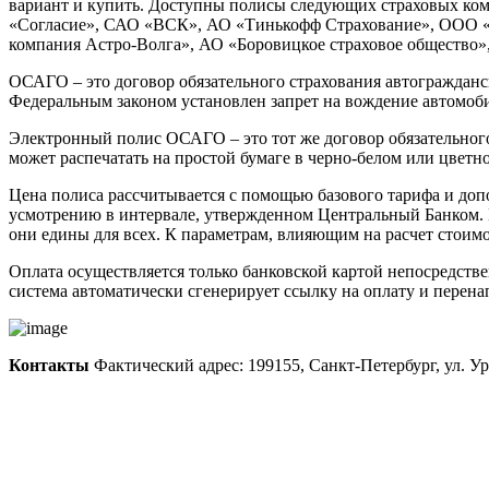
вариант и купить. Доступны полисы следующих страховых к
«Согласие», САО «ВСК», АО «Тинькофф Страхование», ООО «
компания Астро-Волга», АО «Боровицкое страховое общество
ОСАГО – это договор обязательного страхования автогражданс
Федеральным законом установлен запрет на вождение автомоб
Электронный полис ОСАГО – это тот же договор обязательного
может распечатать на простой бумаге в черно-белом или цветн
Цена полиса рассчитывается с помощью базового тарифа и до
усмотрению в интервале, утвержденном Центральный Банком. 
они едины для всех. К параметрам, влияющим на расчет стоимо
Оплата осуществляется только банковской картой непосредст
система автоматически сгенерирует ссылку на оплату и перена
Контакты
Фактический адрес: 199155, Санкт-Петербург, ул. Ура