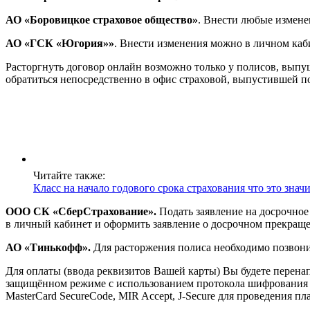
АО «Боровицкое страховое общество»
. Внести любые изменен
АО
«
ГСК «Югория»»
. Внести изменения можно в личном каби
Расторгнуть договор онлайн возможно только у полисов, вы
обратиться непосредственно в офис страховой, выпустившей п
Читайте также:
Класс на начало годового срока страхования что это знач
ООО СК «СберСтрахование».
Подать заявление на досрочное
в личный кабинет и оформить заявление о досрочном прекращ
АО «Тинькофф».
Для расторжения полиса необходимо позвонит
Для оплаты (ввода реквизитов Вашей карты) Вы будете пере
защищённом режиме с использованием протокола шифрования SS
MasterCard SecureCode, MIR Accept, J-Secure для проведения п