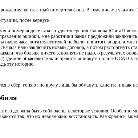
рождения, контактный номер телефона. В теме письма укажите 
итуации, после вернусь.
я и номер водительского удостоверения Павлова Юрия Павлович
 исправления ошибки, мне работники банка предложили заключит
около часа, хотя посетителей не было, и в итоге впарили мне 
о сначала надо заключить новый договор, а потом расторгнуть ст
сказали, что больше ничего заполнять не надо, о результатах опо
022) где мне объясняют как исправить ошибку в полисе ОСАГО. 
будь эту историю
(
ался в сбер, гоняют по кругу лишь бы обмануть клиента, никак 
обиля
я этого должны быть соблюдены некоторые условия. Особенно мн
аются так, что их невозможно восстановить. Разобрались, можно