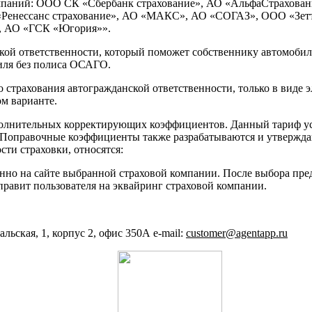
омпаний: ООО СК «Сбербанк страхование», АО «АльфаСтрахова
Ренессанс страхование», АО «МАКС», АО «СОГАЗ», ООО «Зетт
», АО «ГСК «Югория»».
кой ответственности, который поможет собственнику автомобиля
иля без полиса ОСАГО.
 страхования автогражданской ответственности, только в виде 
ом варианте.
полнительных корректирующих коэффициентов. Данный тариф ус
Поправочные коэффициенты также разрабатываются и утверждаю
сти страховки, относятся:
венно на сайте выбранной страховой компании. После выбора п
правит пользователя на эквайринг страховой компании.
льская, 1, корпус 2, офис 350А e-mail:
customer@agentapp.ru