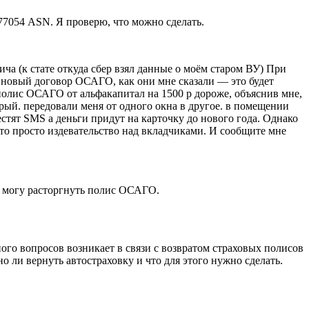
77054 ASN. Я проверю, что можно сделать.
а (к стате откуда сбер взял данные о моём старом ВУ) При
ь новый договор ОСАГО, как они мне сказали — это будет
полис ОСАГО от альфакапитал на 1500 р дороже, объяснив мне,
арый. передовали меня от одного окна в другое. в помещении
вестят SMS а деньги придут на карточку до нового года. Однако
Это просто издевательство над вкладчиками. И сообщите мне
не могу расторгнуть полис ОСАГО.
ого вопросов возникает в связи с возвратом страховых полисов
 ли вернуть автостраховку и что для этого нужно сделать.