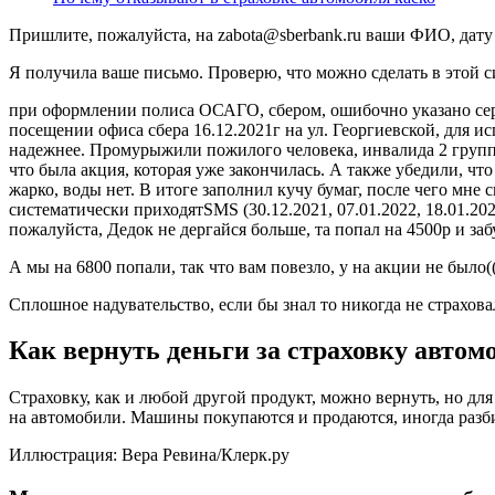
Пришлите, пожалуйста, на
zabota@sberbank.ru
ваши ФИО, дату 
Я получила ваше письмо. Проверю, что можно сделать в этой с
при оформлении полиса ОСАГО, сбером, ошибочно указано сери
посещении офиса сбера 16.12.2021г на ул. Георгиевской, для
надежнее. Промурыжили пожилого человека, инвалида 2 группы 
что была акция, которая уже закончилась. А также убедили, чт
жарко, воды нет. В итоге заполнил кучу бумаг, после чего мне 
систематически приходятSMS (30.12.2021, 07.01.2022, 18.01.2
пожалуйста, Дедок не дергайся больше, та попал на 4500р и за
А мы на 6800 попали, так что вам повезло, у на акции не было(
Сплошное надувательство, если бы знал то никогда не страхов
Как вернуть деньги за страховку автом
Страховку, как и любой другой продукт, можно вернуть, но дл
на автомобили. Машины покупаются и продаются, иногда разбив
Иллюстрация: Вера Ревина/Клерк.ру