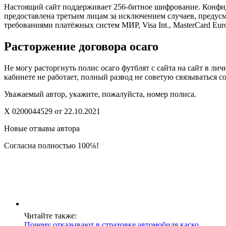
Настоящий сайт поддерживает 256-битное шифрование. Конф
предоставлена третьим лицам за исключением случаев, предус
требованиями платёжных систем МИР, Visa Int., MasterCard Euro
Расторжение договора осаго
Не могу расторгнуть полис осаго футблят с сайта на сайт в л
кабинете не работает, полный развод не советую связываться с
Уважаемый автор, укажите, пожалуйста, номер полиса.
X 0200044529 от 22.10.2021
Новые отзывы автора
Согласна полностью 100℅!
Читайте также:
Почему отказывают в страховке автомобиля каско