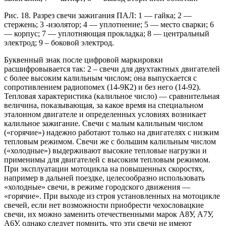
Рис. 18. Разрез свечи зажигания ПАЛ: 1 — гайка; 2 —
стержень; 3 -изолятор; 4 — уплотнение; 5 — место сварки; 6
— корпус; 7 — уплотняющая прокладка; 8 — центральный
электрод; 9 – боковой электрод.
Буквенный знак после цифровой маркировки
расшифровывается так: 2 – свечи для двухтактных двигателей
с более высоким калильным числом; она выпускается с
сопротивлением радиопомех (14-9К2) и без него (14-92).
Тепловая характеристика (калильное число) — сравнительная
величина, показывающая, за какое время на специальном
эталонном двигателе и определенных условиях возникает
калильное зажигание. Свечи с малым калильным числом
(«горячие») надежно работают только на двигателях с низким
тепловым режимом. Свечи же с большим калильным числом
(«холодные») выдерживают высокие тепловые нагрузки и
применимы для двигателей с высоким тепловым режимом.
При эксплуатации мотоцикла на повышенных скоростях,
например в дальней поездке, целесообразно использовать
«холодные» свечи, в режиме городского движения —
«горячие». При выходе из строя установленных на мотоцикле
свечей, если нет возможности приобрести чехословацкие
свечи, их можно заменить отечественными марок А8У, А7У,
А6У. однако следует помнить, что эти свечи не имеют