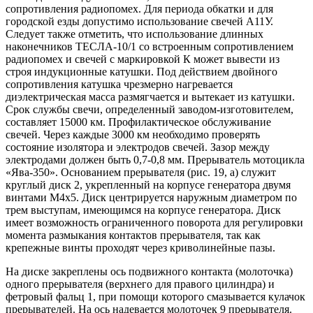
сопротивления радиопомех. Для периода обкатки и для
городской езды допустимо использование свечей А11У.
Следует также отметить, что использование длинных
наконечников ТЕСЛА-10/1 со встроенным сопротивлением
радиопомех и свечей с маркировкой К может вывести из
строя индукционные катушки. Под действием двойного
сопротивления катушка чрезмерно нагревается
диэлектрическая масса размягчается и вытекает из катушки.
Срок службы свечи, определенный заводом-изготовителем,
составляет 15000 км. Профилактическое обслуживание
свечей. Через каждые 3000 км необходимо проверять
состояние изолятора и электродов свечей. Зазор между
электродами должен быть 0,7-0,8 мм. Прерыватель мотоцикла
«Ява-350». Основанием прерывателя (рис. 19, а) служит
круглый диск 2, укрепленный на корпусе генератора двумя
винтами М4х5. Диск центрируется наружным диаметром по
трем выступам, имеющимся на корпусе генератора. Диск
имеет возможность ограниченного поворота для регулировки
момента размыкания контактов прерывателя, так как
крепежные винты проходят через криволинейные пазы.
На диске закреплены ось подвижного контакта (молоточка)
одного прерывателя (верхнего для правого цилиндра) и
фетровый фальц 1, при помощи которого смазывается кулачок
прерывателей. На ось надевается молоточек 9 прерывателя.