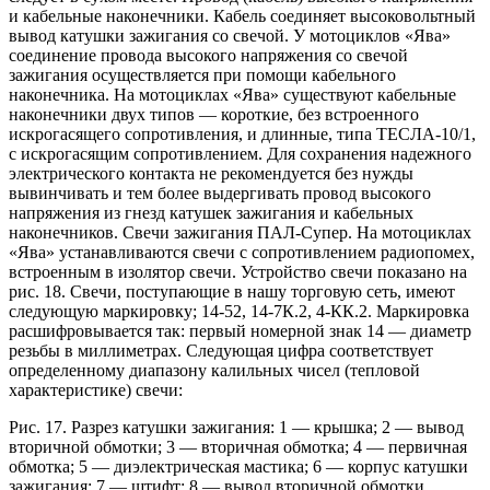
и кабельные наконечники. Кабель соединяет высоковольтный
вывод катушки зажигания со свечой. У мотоциклов «Ява»
соединение провода высокого напряжения со свечой
зажигания осуществляется при помощи кабельного
наконечника. На мотоциклах «Ява» существуют кабельные
наконечники двух типов — короткие, без встроенного
искрогасящего сопротивления, и длинные, типа ТЕСЛА-10/1,
с искрогасящим сопротивлением. Для сохранения надежного
электрического контакта не рекомендуется без нужды
вывинчивать и тем более выдергивать провод высокого
напряжения из гнезд катушек зажигания и кабельных
наконечников. Свечи зажигания ПАЛ-Супер. На мотоциклах
«Ява» устанавливаются свечи с сопротивлением радиопомех,
встроенным в изолятор свечи. Устройство свечи показано на
рис. 18. Свечи, поступающие в нашу торговую сеть, имеют
следующую маркировку; 14-52, 14-7К.2, 4-КК.2. Маркировка
расшифровывается так: первый номерной знак 14 — диаметр
резьбы в миллиметрах. Следующая цифра соответствует
определенному диапазону калильных чисел (тепловой
характеристике) свечи:
Рис. 17. Разрез катушки зажигания: 1 — крышка; 2 — вывод
вторичной обмотки; 3 — вторичная обмотка; 4 — первичная
обмотка; 5 — диэлектрическая мастика; 6 — корпус катушки
зажигания; 7 — штифт; 8 — вывод вторичной обмотки.