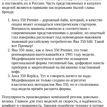
и поставлять их в Россию. Часть представленных в каталоге
моделей являются прямыми наследниками былой славы
бренда:
Jawa 350 Premier – дорожный байк, который, в качестве
опции может оснащаться электрическим стартером.
Внешность машины изменили в соответствии с
современными представлениями о дизайне, но опытный
глаз наверняка распознает под новомодным макияжем
знакомый российскому потребителю Ява 350 640. Такой
вот Премьер!
Ява 350 люкс, как и Jawa 350 Premier, это тоже
реинкарнация выпускавшейся в 1991 году модели.
Модификация получила в качестве оснащения
оригинальной формы топливный бак, цифровую панель
приборов и закреплённый на багажнике пластиковый
кофр.
Jawa 350 Replica. Тут и говорить ничего не надо.
Модификация не только создана на агрегатах
классических мотоциклов Ява 350, но и стилизована
под модели времён расцвета фирмы.
Популярность производимых компанией реплик довольно
велика. Главное для этих моделей не скорость, а надёжность,
комфорт и узнаваемость. Завидев подобную технику в потоке