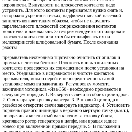
неровности. Выпуклости на плоскостях контактов надо
устранить. Для этого контакты прерывателя нужно снять и,
осторожно укрепив в тисках, надфилем с мелкой насечкой
запилить контакт таким образом, чтобы не нарушить
параллельности плоскостей соприкосновения контактов
молоточка и наковальни. Затем рекомендуется отполировать
плоскости контактов или хотя бы отшлифовать их на
мелкозернистой шлифовальной бумаге. После окончания
работы
прерыватель необходимо тщательно очистить от опилок и
промыть в чистом бензине. Плоскость вновь запиленных
контактов проверяется их совмещением после установки на
место. Убедившись в исправности и чистоте контактов
прерывателя, можно перейти непосредственно к самой
установке момента зажигания. Регулировку момента
зажигания мотоцикла «Ява-350» необходимо произвести в
следующем порядке. 1. Вывернуть свечи из обоих цилиндров.
2. Снять правую крышку картера. 3. В правый цилиндр в
резьбовое отверстие свечи завернуть индикатор. 4. Установить
поршень правого цилиндра в верхнюю мертвую точку (в.м.т.),
поворачивая коленчатый вал ключом за головку болта,
крепящего ротор генератора к цапфе, или вращая заднее
колесо при включенной прямой передаче. 5. В положении
поршня в в.м.т. установить зазор между контактами верхнего