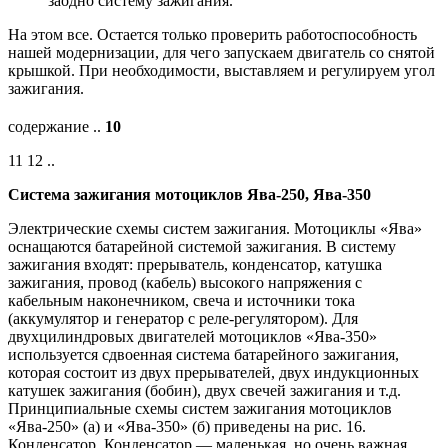
заодно систему зажигания.
На этом все. Остается только проверить работоспособность
нашей модернизации, для чего запускаем двигатель со снятой
крышкой. При необходимости, выставляем и регулируем угол
зажигания.
содержание ..
10
11 12 ..
Система зажигания мотоциклов Ява-250, Ява-350
Электрические схемы систем зажигания. Мотоциклы «Ява»
оснащаются батарейной системой зажигания. В систему
зажигания входят: прерыватель, конденсатор, катушка
зажигания, провод (кабель) высокого напряжения с
кабельным наконечником, свеча и источники тока
(аккумулятор и генератор с реле-регулятором). Для
двухцилиндровых двигателей мотоциклов «Ява-350»
используется сдвоенная система батарейного зажигания,
которая состоит из двух прерывателей, двух индукционных
катушек зажигания (бобин), двух свечей зажигания и т.д.
Принципиальные схемы систем зажигания мотоциклов
«Ява-250» (а) и «Ява-350» (б) приведены на рис. 16.
Конденсатор. Конденсатор — маленькая, но очень важная