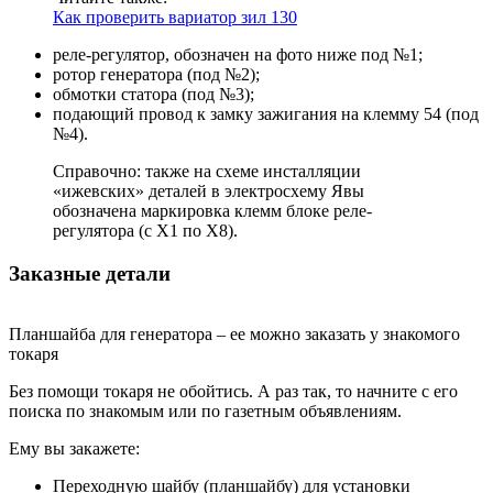
Как проверить вариатор зил 130
реле-регулятор, обозначен на фото ниже под №1;
ротор генератора (под №2);
обмотки статора (под №3);
подающий провод к замку зажигания на клемму 54 (под
№4).
Справочно: также на схеме инсталляции
«ижевских» деталей в электросхему Явы
обозначена маркировка клемм блоке реле-
регулятора (с Х1 по Х8).
Заказные детали
Планшайба для генератора – ее можно заказать у знакомого
токаря
Без помощи токаря не обойтись. А раз так, то начните с его
поиска по знакомым или по газетным объявлениям.
Ему вы закажете:
Переходную шайбу (планшайбу) для установки