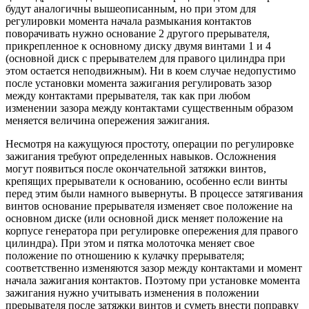
будут аналогичны вышеописанным, но при этом для
регулировки момента начала размыкания контактов
поворачивать нужно основание 2 другого прерывателя,
прикрепленное к основному диску двумя винтами 1 и 4
(основной диск с прерывателем для правого цилиндра при
этом остается неподвижным). Ни в коем случае недопустимо
после установки момента зажигания регулировать зазор
между контактами прерывателя, так как при любом
изменении зазора между контактами существенным образом
меняется величина опережения зажигания.
Несмотря на кажущуюся простоту, операции по регулировке
зажигания требуют определенных навыков. Осложнения
могут появиться после окончательной затяжки винтов,
крепящих прерыватели к основанию, особенно если винты
перед этим были намного вывернуты. В процессе затягивания
винтов основание прерывателя изменяет свое положение на
основном диске (или основной диск меняет положение на
корпусе генератора при регулировке опережения для правого
цилиндра). При этом и пятка молоточка меняет свое
положение по отношению к кулачку прерывателя;
соответственно изменяются зазор между контактами и момент
начала зажигания контактов. Поэтому при установке момента
зажигания нужно учитывать изменения в положении
прерывателя после затяжки винтов и суметь внести поправку