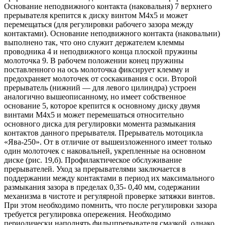
Основание неподвижного контакта (наковальня) 7 верхнего
прерывателя крепится к диску винтом М4х5 и может
перемещаться (для регулировки рабочего зазора между
контактами). Основание неподвижного контакта (наковальни)
выполнено так, что оно служит держателем клеммы
проводника 4 и неподвижного конца плоской пружины
молоточка 9. В рабочем положении конец пружины
поставленного на ось молоточка фиксирует клемму и
предохраняет молоточек от соскакивания с оси. Второй
прерыватель (нижний — для левого цилиндра) устроен
аналогично вышеописанному, но имеет собственное
основание 5, которое крепится к основному диску двумя
винтами М4х5 и может перемешаться относительно
основного диска для регулировки момента размыкания
контактов данного прерывателя. Прерыватель мотоцикла
«Ява-250». От в отличие от вышеизложенного имеет только
один молоточек с наковальней, укрепленные на основном
диске (рис. 19,б). Профилактическое обслуживание
прерывателей. Уход за прерывателями заключается в
поддержании между контактами в период их максимального
размыкания зазора в пределах 0,35- 0,40 мм, содержании
механизма в чистоте и регулярной проверке затяжки винтов.
При этом необходимо помнить, что после регулировки зазора
требуется регулировка опережения. Необходимо
периодически наполнять фильцпрерывателя смазкой, однако