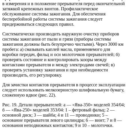
в измерения и в положение прерывателя перед окончательной
затяжкой крепежных винтов. Профилактическое
обслуживание системы зажигания. Для обеспечения
бесперебойной работы системы зажигания следует
придерживаться следующих правил.
Систематически производить наружную очистку приборов
системы зажигания от пыли и грязи (приборы системы
зажигания должны быть безупречно чистыми). Через 3000 км
пробега: а) смазывать каплей масла, применяемого для
коробки передач, фильц и оси молоточков прерывателей; б)
проверять состояние и контролировать зазоры между
контактами прерывателя и между электродами свечей; в)
проверять установку зажигания и при необходимости
производить, его регулировку.
Для зачистки контактов прерывателя в процессе эксплуатации
следует использовать мелкозернистую шлифовальную бумагу,
сложенную вдвое (рис. 22).
Рис. 19. Детали прерывателей: а — «Ява-350» моделей 354/04;
б — «Ява-250» моделей 353/04: 1 – фетровый фальц; 2 —
основной диск; 3 — шайба; 4 и 11 — проводники; 5 –
основание прерывателя левого цилиндра; 6 — винт; 7 и 8 —
основания неподвижных контактов; 9 и 10 – молоточки.