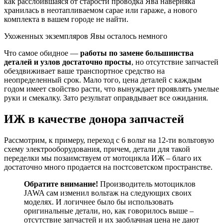
как расслоившаяся от старости проводка Ява наверняка
хранилась в неотапливаемом сарае или гараже, а нового
комплекта в вашем городе не найти.
Ухоженных экземпляров Явы осталось немного
Что самое обидное —
работы по замене большинства
деталей и узлов достаточно просты
, но отсутствие запчастей
обездвиживает ваше транспортное средство на
неопределенный срок. Мало того, цена деталей с каждым
годом имеет свойство расти, что вынуждает проявлять умелые
руки и смекалку. Зато результат оправдывает все ожидания.
ИЖ в качестве донора запчастей
Рассмотрим, к примеру, переход с 6 вольт на 12-ти вольтовую
схему электрооборудования, причем, детали для такой
переделки мы позаимствуем от мотоцикла ИЖ – благо их
достаточно много продается на постсоветском пространстве.
Обратите внимание!
Производитель мотоциклов
JAWA сам изменил вольтаж на следующих своих
моделях. И логичнее было бы использовать
оригинальные детали, но, как говорилось выше –
отсутствие запчастей и их заоблачная цена не дают