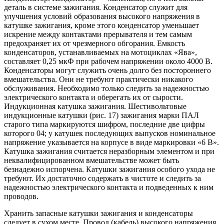
деталь в системе зажигания. Конденсатор служит для
улучшения условий образования высокого напряжения в
катушке зажигания, кроме этого конденсатор уменьшает
искрение между контактами прерывателя и тем самым
предохраняет их от чрезмерного обгорания. Емкость
конденсаторов, устанавливаемых на мотоциклах «Ява»,
составляет 0,25 мкФ при рабочем напряжении около 4000 В.
Конденсаторы могут служить очень долго без постороннего
вмешательства. Они не требуют практически никакого
обслуживания. Необходимо только следить за надежностью
электрического контакта и оберегать их от сырости.
Индукционная катушка зажигания. Шестивольтовые
индукционные катушки (рис. 17) зажигания марки ПАЛ
старого типа маркируются шифром, последние две цифры
которого 04; у катушек последующих выпусков номинальное
напряжение указывается на корпусе в виде маркировки «6 В».
Катушка зажигания считается неразборным элементом и при
неквалифицированном вмешательстве может быть
безнадежно испорчена. Катушки зажигания особого ухода не
требуют. Их достаточно содержать в чистоте и следить за
надежностью электрического контакта и подведенных к ним
проводов.
Хранить запасные катушки зажигания и конденсаторы
следует в сухом месте. Провод (кабель) высокого напряжения