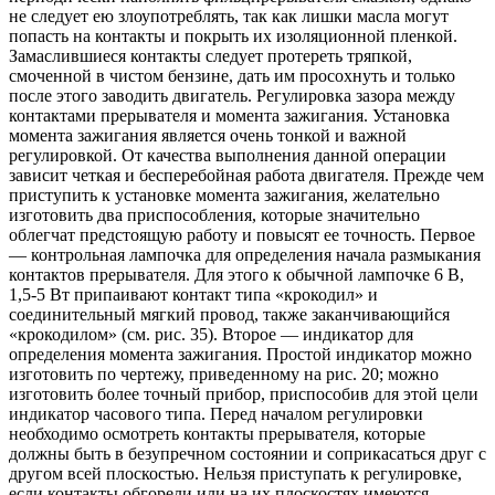
не следует ею злоупотреблять, так как лишки масла могут
попасть на контакты и покрыть их изоляционной пленкой.
Замаслившиеся контакты следует протереть тряпкой,
смоченной в чистом бензине, дать им просохнуть и только
после этого заводить двигатель. Регулировка зазора между
контактами прерывателя и момента зажигания. Установка
момента зажигания является очень тонкой и важной
регулировкой. От качества выполнения данной операции
зависит четкая и бесперебойная работа двигателя. Прежде чем
приступить к установке момента зажигания, желательно
изготовить два приспособления, которые значительно
облегчат предстоящую работу и повысят ее точность. Первое
— контрольная лампочка для определения начала размыкания
контактов прерывателя. Для этого к обычной лампочке 6 В,
1,5-5 Вт припаивают контакт типа «крокодил» и
соединительный мягкий провод, также заканчивающийся
«крокодилом» (см. рис. 35). Второе — индикатор для
определения момента зажигания. Простой индикатор можно
изготовить по чертежу, приведенному на рис. 20; можно
изготовить более точный прибор, приспособив для этой цели
индикатор часового типа. Перед началом регулировки
необходимо осмотреть контакты прерывателя, которые
должны быть в безупречном состоянии и соприкасаться друг с
другом всей плоскостью. Нельзя приступать к регулировке,
если контакты обгорели или на их плоскостях имеются