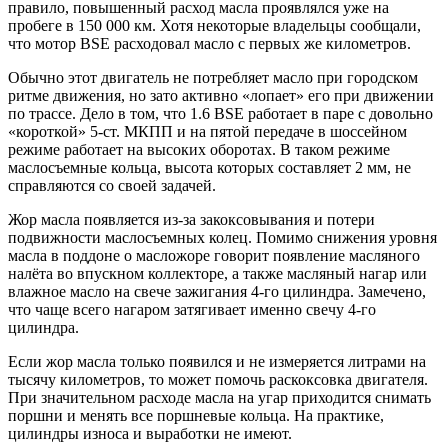
правило, повышенный расход масла проявлялся уже на
пробеге в 150 000 км. Хотя некоторые владельцы сообщали,
что мотор BSE расходовал масло с первых же километров.
Обычно этот двигатель не потребляет масло при городском
ритме движения, но зато активно «лопает» его при движении
по трассе. Дело в том, что 1.6 BSE работает в паре с довольно
«короткой» 5-ст. МКПП и на пятой передаче в шоссейном
режиме работает на высоких оборотах. В таком режиме
маслосъемные кольца, высота которых составляет 2 мм, не
справляются со своей задачей.
Жор масла появляется из-за закоксовывания и потери
подвижности маслосъемных колец. Помимо снижения уровня
масла в поддоне о масложоре говорит появление масляного
налёта во впускном коллекторе, а также масляный нагар или
влажное масло на свече зажигания 4-го цилиндра. Замечено,
что чаще всего нагаром затягивает именно свечу 4-го
цилиндра.
Если жор масла только появился и не измеряется литрами на
тысячу километров, то может помочь раскоксовка двигателя.
При значительном расходе масла на угар приходится снимать
поршни и менять все поршневые кольца. На практике,
цилиндры износа и выработки не имеют.