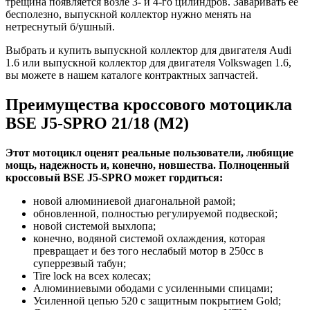
трещина появляется возле 3- и 4-го цилиндров. Заваривать ее
бесполезно, выпускной коллектор нужно менять на
нетреснутый б/ушный.
Выбрать и купить выпускной коллектор для двигателя Audi
1.6 или выпускной коллектор для двигателя Volkswagen 1.6,
вы можете в нашем каталоге контрактных запчастей.
Преимущества кроссового мотоцикла
BSE J5-SPRO 21/18 (M2)
Этот мотоцикл оценят реальные пользователи, любящие
мощь, надежность и, конечно, новшества. Полноценный
кроссовый BSE J5-SPRO может гордиться:
новой алюминиевой диагональной рамой;
обновленной, полностью регулируемой подвеской;
новой системой выхлопа;
конечно, водяной системой охлаждения, которая
превращает и без того неслабый мотор в 250сс в
суперрезвый табун;
Tire lock на всех колесах;
Алюминиевыми ободами с усиленными спицами;
Усиленной цепью 520 с защитным покрытием Gold;