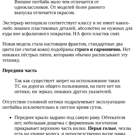
Внешне питбайк мало чем отличается от
одноклассников. От моделей более раннего
выпуска отличается окрасом.
Экстерьер мотоцикла соответствует классу и не имеет каких-
либо лишних пластиковых деталей, абсолютно не нужных для
езды вне асфальтового покрытия. НА фото пластик снят.
Новая модель стала настоящим франтом, стандартные два
цвета (не считая кожи) подобраны
строго и гармонично.
Нет
никаких пёстрых пятен, которыми обычно расписывают эту
технику.
Передняя часть
Так как существует запрет на использование таких
ТС на дорогах общего пользования, на пите нет ни
оптики, ни зеркал, никаких других указателей.
Отсутствие головной оптики подразумевает эксплуатацию
питбайка исключительно в светлое время суток.
Переднее крыло задрано под самую раму. Обтекателя
нет, небольшая дощечка с фирменным логотипом
прикрывает верхнюю часть вилки.
Перья голые
, чехлы
есть на уровне колеса, и непосредственно возле рамы.