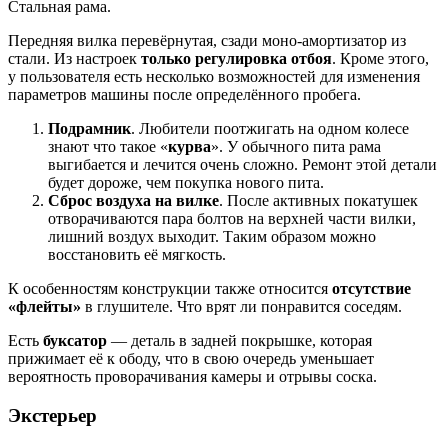
Стальная рама.
Передняя вилка перевёрнутая, сзади моно-амортизатор из
стали. Из настроек
только регулировка отбоя
. Кроме этого,
у пользователя есть несколько возможностей для изменения
параметров машины после определённого пробега.
Подрамник
. Любители поотжигать на одном колесе
знают что такое «
курва
». У обычного пита рама
выгибается и лечится очень сложно. Ремонт этой детали
будет дороже, чем покупка нового пита.
Сброс воздуха на вилке
. После активных покатушек
отворачиваются пара болтов на верхней части вилки,
лишний воздух выходит. Таким образом можно
восстановить её мягкость.
К особенностям конструкции также относится
отсутствие
«флейты»
в глушителе. Что врят ли понравится соседям.
Есть
буксатор
— деталь в задней покрышке, которая
прижимает её к ободу, что в свою очередь уменьшает
вероятность проворачивания камеры и отрывы соска.
Экстерьер