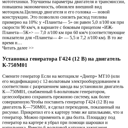
мототехники. Улучшены параметры двигателя и трансмиссии,
повышена экономичность, обновлен внешний вид
мотоцикла.Цилиндр двигателя и его головка — новой
конструкции. Это позволило снизить расход топлива
примерно на 10%: у «Планеты— 5» он равен 5,0 л/100 км при
скорости 90 км/ч, в варианте с боковым прицепом «ИЖ-
Планета—5К»> — 7,0 л/100 км при 60 км/ч (соответствующие
показатели для «Планеты— 4» — 5,5 и 7,2 л/100 км). В то же
время н…
Читать далее >>
Установка генератора Г424 (12 В) на двигатель
К-750М01
Смените генератор Если на мотоцикле «Днепр» МТ10 (или
его модификации) с 12-вольтовым электрооборудованием в
соответствии с разрешением завода вы установили двигатель
К—750М01, снабженный 6-вольтовым генератором,
целесообразно сохранить прежнюю систему, как более
совершенную.Чтобы поставить генератор Г424 (12 В) на
двигатель К—750М01, я сделал переходник, показанный на
рисунке. Прикрепил его к картеру теми же шпильками, что и
генератор. Можно применить и два болта. Площадку под
генератор на картере я убрал при помощи шарошки и
напильника. Вместо 6-вольтовой катушки зажигания