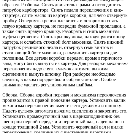
образом. Разборка. Снять двигатель с рамы и отсоединить
патрубок карбюратора. Снять педали переключения и кик-
стартера, слить масло из картера коробки, для чего отвернуть
пробку. Отвернуть крепежные винты и осторожно снять
левую крышку картера, не повредив бумажной прокладки, а
также снять правую крышку. Разобрать и снять механизм
муфты сцепления. Снять крышку люка, находящуюся внизу
картера, и ослабить стяжной болт маховика. Снять нижний
патрубок резинового чехла и, отвернув семь винтов и
стягивающий болт маховика, разъединить картер на две
половины. Все детали коробки передач, кроме вторичного
вала, могут быть вынуты из картера. Для разборки механизма
переключения надо снять кулачок автомата выжима
сцепления и вынуть шпонку. При разборке необходимо
следить, в каком порядке были собраны детали. Особое
внимание уделить регулировочным шайбам.
Сборка. Сборка коробки передач и механизма переключения
производится в правой половине картера. Установить валик
механизма переключения вместе с его деталями и шпонку.
Надеть кулачок автомата выжима сцепления и закрепить его.
Установить промежуточный вал в шарикоподшипник без
шестерни первой передачи и первичный вал, надев на него
кольцо толщиной 2 мм. Установить червячный вал и вилки
переключения, соединив их с шестернями-каретками