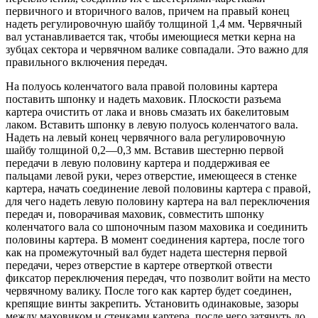
первичного и вторичного валов, причем на правый конец
надеть регулировочную шайбу толщиной 1,4 мм. Червячный
вал устанавливается так, чтобы имеющиеся метки керна на
зубцах сектора и червячном валике совпадали. Это важно для
правильного включения передач.
На полуось коленчатого вала правой половины картера
поставить шпонку и надеть маховик. Плоскости разъема
картера очистить от лака и вновь смазать их бакелитовым
лаком. Вставить шпонку в левую полуось коленчатого вала.
Надеть на левый конец червячного вала регулировочную
шайбу толщиной 0,2—0,3 мм. Вставив шестерню первой
передачи в левую половину картера и поддерживая ее
пальцами левой руки, через отверстие, имеющееся в стенке
картера, начать соединение левой половины картера с правой,
для чего надеть левую половину картера на вал переключения
передач и, поворачивая маховик, совместить шпонку
коленчатого вала со шпоночным пазом маховика и соединить
половины картера. В момент соединения картера, после того
как на промежуточный вал будет надета шестерня первой
передачи, через отверстие в картере отверткой отвести
фиксатор переключения передач, что позволит войти на место
червячному валику. После того как картер будет соединен,
крепящие винты закрепить. Установить одинаковые, зазоры
между маховиком и стенками картера, после чего затянуть до