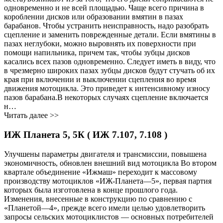
одновременно и не всей площадью. Чаще всего причина в
короблении дисков или образовании вмятин в пазах
барабанов. Чтобы устранить неисправность, надо разобрать
сцепление и заменить поврежденные детали. Если вмятины в
пазах неглубоки, можно выровнять их поверхности при
помощи напильника, причем так, чтобы зубцы дисков
касались всех пазов одновременно. Следует иметь в виду, что
в чрезмерно широких пазах зубцы дисков будут стучать об их
края при включении и выключении сцепления во время
движения мотоцикла. Это приведет к интенсивному износу
пазов барабана.В некоторых случаях сцепление включается
н…
Читать далее >>
ИЖ Планета 5, 5К ( ИЖ 7.107, 7.108 )
Улучшены параметры двигателя и трансмиссии, повышена
экономичность, обновлен внешний вид мотоцикла Во втором
квартале объединение «Ижмаш» переходит к массовому
производству мотоциклов «ИЖ-Планета—5», первая партия
которых была изготовлена в конце прошлого года.
Изменения, внесенные в конструкцию по сравнению с
«Планетой—4», прежде всего имели целью удовлетворить
запросы сельских мотоциклистов — основных потребителей