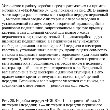
Устройство и работу коробки передач рассмотрим на примере
мотоцикла «Иж-Юпитер 3». Она показана на рис. 28. В задней
части картера расположены валы коробки передач: первичный
1, выполненный заодно с шестерней 2 первой передачи и
установленный на двух опорах; вторичный, вращающийся в
роликовом подшипнике, запрессованном в правую крышку
картера, и сам служащий опорой для правого конца
первичного вала; промежуточный 11, вращающийся в двух
шариковых подшипниках. На первичном валу находится
свободно вращающаяся шестерня 3 II передачи и шестерня-
каретка 4, установленная на шлицах, вращающаяся совместно
с валом и входящая в зацепление с торцовыми кулачками либо
шестерни 3, либо вторичного вала. Левый конец первичного
вала вращается в подшипнике, запрессованном в половину
картера, правый — во втулке вторичного вала. Вторичный
вал выполнен в виде шестерни с длинной ступицей. На его
правом конце крепится ведущая звездочка задней цепной
передачи. Вторичный вал в картере уплотнен сальником, а в
соединении с первичным — резиновым колпачком.
Рис. 28. Коробка передач «ИЖ-Ю»: 1 — первичный вал; 2 —
шестерня I передачи; 3 — шестерня II передачи первичного
вала; 4 — шестерня-каретка II и IV передач первичного вала; 5