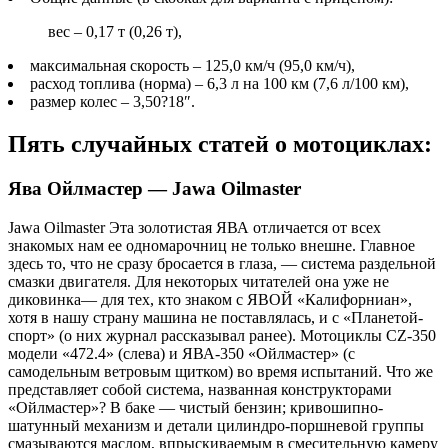
вес – 0,17 т (0,26 т),
максимальная скорость – 125,0 км/ч (95,0 км/ч),
расход топлива (норма) – 6,3 л на 100 км (7,6 л/100 км),
размер колес – 3,50?18″.
Пять случайных статей о мотоциклах:
Ява Ойлмастер — Jawa Oilmaster
Jawa Oilmaster Эта золотистая ЯВА отличается от всех
знакомых нам ее одномарочниц не только внешне. Главное
здесь то, что не сразу бросается в глаза, — система раздельной
смазки двигателя. Для некоторых читателей она уже не
диковинка— для тех, кто знаком с ЯВОЙ «Калифорниан»,
хотя в нашу страну машина не поставлялась, и с «Планетой-
спорт» (о них журнал рассказывал ранее). Мотоциклы CZ-350
модели «472.4» (слева) и ЯВА-350 «Ойлмастер» (с
самодельным ветровым щитком) во время испытаний. Что же
представляет собой система, названная конструкторами
«Ойлмастер»? В баке — чистый бензин; кривошипно-
шатунный механизм и детали цилиндро-поршневой группы
смазываются маслом, впрыскиваемым в смесительную камеру