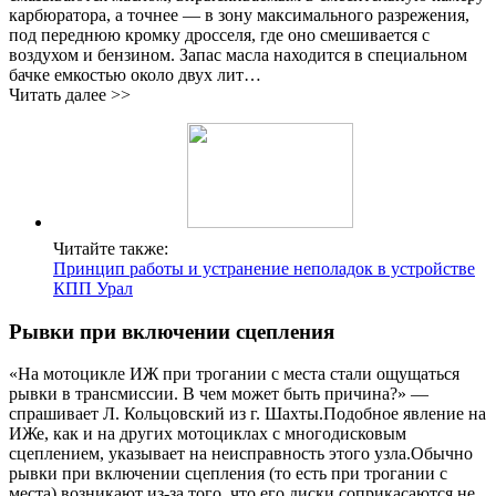
карбюратора, а точнее — в зону максимального разрежения,
под переднюю кромку дросселя, где оно смешивается с
воздухом и бензином. Запас масла находится в специальном
бачке емкостью около двух лит…
Читать далее >>
Читайте также:
Принцип работы и устранение неполадок в устройстве
КПП Урал
Рывки при включении сцепления
«На мотоцикле ИЖ при трогании с места стали ощущаться
рывки в трансмиссии. В чем может быть причина?» —
спрашивает Л. Кольцовский из г. Шахты.Подобное явление на
ИЖе, как и на других мотоциклах с многодисковым
сцеплением, указывает на неисправность этого узла.Обычно
рывки при включении сцепления (то есть при трогании с
места) возникают из-за того, что его диски соприкасаются не