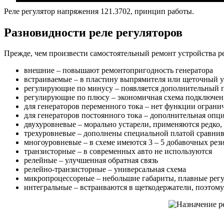
Реле регулятор напряжения 121.3702, принцип работы.
Разновидности реле регуляторов
Прежде, чем произвести самостоятельный ремонт устройства ре
внешние – повышают ремонтопригодность генератора
встраиваемые – в пластину выпрямителя или щеточный у
регулирующие по минусу – появляется дополнительный 
регулирующие по плюсу – экономичная схема подключен
для генераторов переменного тока – нет функции огранич
для генераторов постоянного тока – дополнительная оп
двухуровневые – морально устарели, применяются редко
трехуровневые – дополнены специальной платой сравнив
многоуровневые – в схеме имеются 3 – 5 добавочных рез
транзисторные – в современных авто не используются
релейные – улучшенная обратная связь
релейно-транзисторные – универсальная схема
микропроцессорные – небольшие габариты, плавные регу
интегральные – встраиваются в щеткодержатели, поэтому