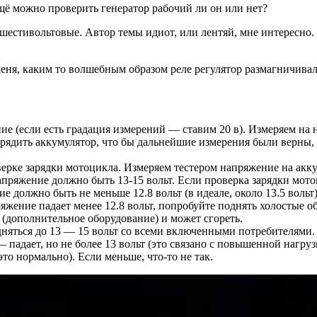
 ещё можно проверить генератор рабочий ли он или нет?
 шестивольтовые. Автор темы идиот, или лентяй, мне интересно
меня, каким то волшебным образом реле регулятор размагничива
ние (если есть градация измерений — ставим 20 в). Измеряем н
арядить аккумулятор, что бы дальнейшие измерения были верны,
ерке зарядки мотоцикла. Измеряем тестером напряжение на акку
 напряжение должно быть 13-15 вольт. Если проверка зарядки мот
 должно быть не меньше 12.8 вольт (в идеале, около 13.5 вольт).
яжение падает менее 12.8 вольт, попробуйте поднять холостые о
й (дополнительное оборудование) и может сгореть.
дняться до 13 — 15 вольт со всеми включенными потребителями
— падает, но не более 13 вольт (это связано с повышенной нагр
то нормально). Если меньше, что-то не так.