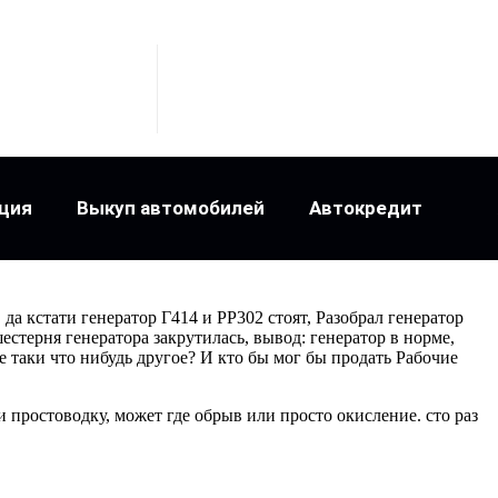
ция
Выкуп автомобилей
Автокредит
 да кстати генератор Г414 и РР302 стоят, Разобрал генератор
шестерня генератора закрутилась, вывод: генератор в норме,
е таки что нибудь другое? И кто бы мог бы продать Рабочие
зи простоводку, может где обрыв или просто окисление. сто раз