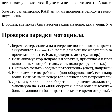
нет на массу не касается. Я уже сам не знаю что делать. А как
Уже сто раз написано, КАК ай-яй-яй проверить релюху и генер
поумнеешь.
В общем, все может быть весьма захватывающе, как у меня. У 
Проверка зарядки мотоцикла.
Берем тестер, ставим на измерение постоянного напряже
аккумулятор 12.8 — 12.9 вольт (ели меньше желательно з
прочитать в статье:
Как проверить аккумулятор
.)
Если аккумулятор исправен и заражен, приступаем к пров
включенных потребителях: свет, подогрев ручек и т.д.),
Включаем только «родные потребители» (свет), напряжение
Включаем все потребители (доп оборудование), если напр
вольт. Если меньше генератор не тянет всех потребителе
Даем газу 3000 — 4000 оборотов, напряжение должно по
максимума на 3500 -4000 оборотах, а при более высоких 
больше мощности (они практически все время открыты), э