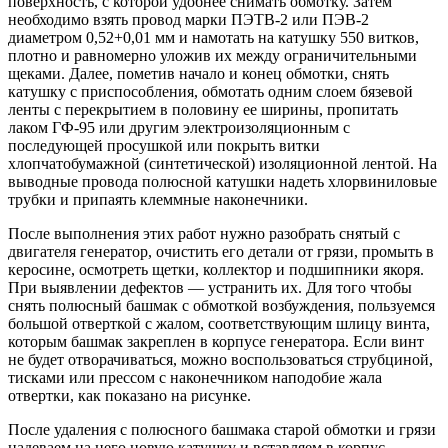
поверхность, с которой удобнее снимать обмотку. Затем
необходимо взять провод марки ПЭТВ-2 или ПЭВ-2
диаметром 0,52+0,01 мм и намотать на катушку 550 витков,
плотно и равномерно уложив их между ограничительными
щеками. Далее, пометив начало и конец обмотки, снять
катушку с приспособления, обмотать одним слоем бязевой
ленты с перекрытием в половину ее ширины, пропитать
лаком ГФ-95 или другим электроизоляционным с
последующей просушкой или покрыть витки
хлопчатобумажной (синтетической) изоляционной лентой. На
выводные провода полюсной катушки надеть хлорвиниловые
трубки и припаять клеммные наконечники.
После выполнения этих работ нужно разобрать снятый с
двигателя генератор, очистить его детали от грязи, промыть в
керосине, осмотреть щетки, коллектор и подшипники якоря.
При выявлении дефектов — устранить их. Для того чтобы
снять полюсный башмак с обмоткой возбуждения, пользуемся
большой отверткой с жалом, соответствующим шлицу винта,
которым башмак закреплен в корпусе генератора. Если винт
не будет отворачиваться, можно воспользоваться струбциной,
тисками или прессом с наконечником наподобие жала
отвертки, как показано на рисунке.
После удаления с полюсного башмака старой обмотки и грязи
надеваем на него новую катушку и вставляем в корпус