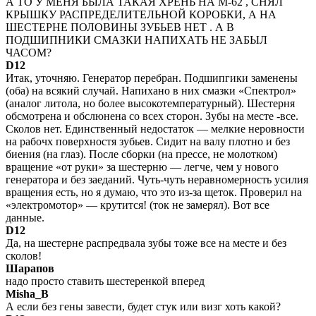
А ТО У МЕНЯ БЫЛА ТАКАЯ ХРЕНЬ НА М-62 , СНЯЛ
КРЫШКУ РАСПРЕДЕЛИТЕЛЬНОЙ КОРОБКИ, А НА
ШЕСТЕРНЕ ПОЛОВИНЫ ЗУБЬЕВ НЕТ . А В
ПОДШИПНИКИ СМАЗКИ НАПИХАТЬ НЕ ЗАБЫЛ
ЧАСОМ?
D12
Итак, уточняю. Генератор перебран. Подшипгики заменены
(оба) на всякий случай. Напихано в них смазки «Спектрол»
(аналог литола, но более высокотемпературный). Шестерня
обсмотрена и обслюнена со всех сторон. Зубы на месте -все.
Сколов нет. Единственный недостаток — мелкие неровности
на рабочх поверхностя зубьев. Сидит на валу плотно и без
биения (на глаз). После сборки (на прессе, не молотком)
вращение «от руки» за шестерню — легче, чем у нового
генератора и без заеданий. Чуть-чуть неравномерность усилия
вращения есть, но я думаю, что это из-за щеток. Проверил на
«электромотор» — крутится! (ток не замерял). Вот все
данные.
D12
Да, на шестерне распредвала зубы тоже все на месте и без
сколов!
Шарапов
надо просто ставить шестеренкой вперед
Misha_B
А если без гены завести, будет стук или визг хоть какой?