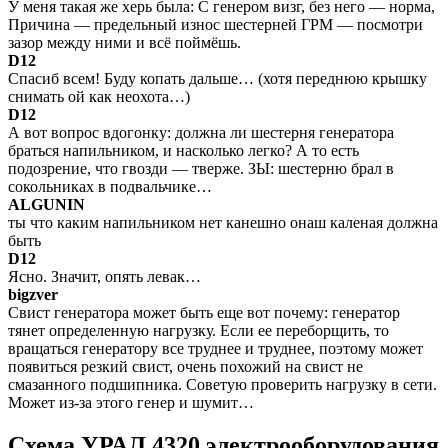
У меня такая же херь была: С генером визг, без него — норма,
Причина — предельный износ шестерней ГРМ — посмотри
зазор между ними и всё поймёшь.
D12
Спасиб всем! Буду копать дальше… (хотя переднюю крышку
снимать ой как неохота…)
D12
А вот вопрос вдогонку: должна ли шестерня генератора
браться напильником, и насколько легко? А то есть
подозрение, что гвозди — тверже. ЗЫ: шестерню брал в
сокольниках в подвальчике…
ALGUNIN
ты что каким напильником нет канешно онаш каленая должна
быть
D12
Ясно. Значит, опять левак…
bigzver
Свист генератора может быть еще вот почему: генератор
тянет определенную нагрузку. Если ее переборщить, то
вращаться генератору все труднее и труднее, поэтому может
появиться резкий свист, очень похожий на свист не
смазанного подшипника. Советую проверить нагрузку в сети.
Может из-за этого генер и шумит…
Схема УРАЛ 4320 электрооборудования