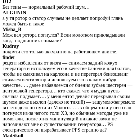
D12
Без гены — нормальный рабочий шум…
ALGUNIN
а у тя ротор о статор случаем не цепляет попробуй глянь
можед быть и такое
Misha_B
Мож вал ротора погнулся? Если молотком прикладывали
когда подшипник снимали?
Kudray
покрути его только аккуратно на работающем двигле.
finder
рецепт избавления от визга — снимаем задний кожух
генератора и используем его в качестве баночки для болтов,
чтобы не смахивал на карлсона и не перетерал бензошланг
снимаем вентилятор и используем его в каком нибудь
качестве….. далее избавляемся от биения зубьев шестерен —
центровкой генератора… кто скажет что я мудак пусть
сначала подумает…. у меня ентот девайс перекрывал своим
шумом даже выхлоп (далеко не тихий) — зашумело/загремело
все ето дело по пути из Малого……в общем толи у него вал
погнулся из-за чегото толи ХЗ, но обычные методы уже не
помогали, после этих манипуляций никакие звуки не
напоминают мне о существовании генератора… PS
електричество он вырабатывает PPS странно да?
MadSkull