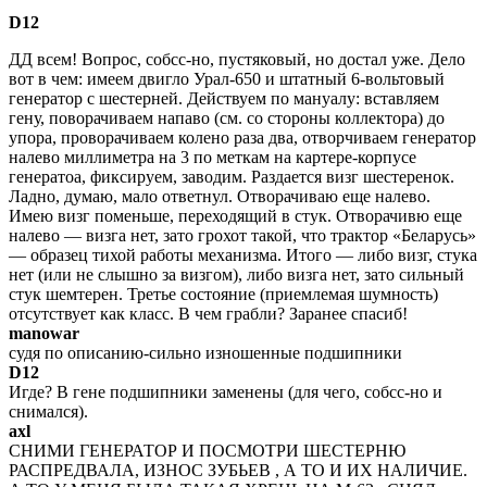
D12
ДД всем! Вопрос, собсс-но, пустяковый, но достал уже. Дело
вот в чем: имеем двигло Урал-650 и штатный 6-вольтовый
генератор с шестерней. Действуем по мануалу: вставляем
гену, поворачиваем напаво (см. со стороны коллектора) до
упора, проворачиваем колено раза два, отворчиваем генератор
налево миллиметра на 3 по меткам на картере-корпусе
генератоа, фиксируем, заводим. Раздается визг шестеренок.
Ладно, думаю, мало ответнул. Отворачиваю еще налево.
Имею визг поменьше, переходящий в стук. Отворачивю еще
налево — визга нет, зато грохот такой, что трактор «Беларусь»
— образец тихой работы механизма. Итого — либо визг, стука
нет (или не слышно за визгом), либо визга нет, зато сильный
стук шемтерен. Третье состояние (приемлемая шумность)
отсутствует как класс. В чем грабли? Заранее спасиб!
manowar
судя по описанию-сильно изношенные подшипники
D12
Игде? В гене подшипники заменены (для чего, собсс-но и
снимался).
axl
СНИМИ ГЕНЕРАТОР И ПОСМОТРИ ШЕСТЕРНЮ
РАСПРЕДВАЛА, ИЗНОС ЗУБЬЕВ , А ТО И ИХ НАЛИЧИЕ.