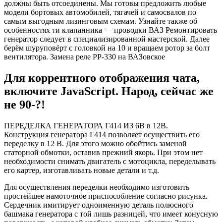
должны быть отсоединены. Мы готовы предложить любые
модели бортовых автомобилей, тягачей и самосвалов по
самым выгодным лизинговым схемам. Узнайте также об
особенностях ти клапанника — проводки ВАЗ Ремонтировать
генератор следует в специализированной мастерской. Далее
берём шуруповёрт с головкой на 10 и вращаем ротор за болт
вентилятора. Замена реле РР-330 на ВАЗовское
Для коррентного отображения чата,
включите JavaScript. Народ, сейчас же
не 90-?!
ПЕРЕДЕЛКА ГЕНЕРАТОРА Г414 ИЗ 6В в 12В.
Конструкция генератора Г414 позволяет осуществить его
переделку в 12 В. Для этого можно обойтись заменой
статорной обмотки, оставив прежний якорь. При этом нет
необходимости снимать двигатель с мотоцикла, переделывать
его картер, изготавливать новые детали и т.д.
Для осуществления переделки необходимо изготовить
простейшее намоточное приспособление согласно рисунка.
Сердечник имитирует одноименную деталь полюсного
башмака генератора с той лишь разницей, что имеет конусную