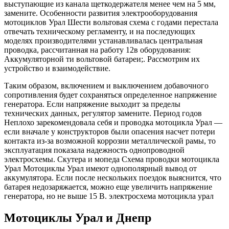
выступающие из канала щеткодержателя менее чем на 5 мм,
замените. Особенности развития электрооборудования
мотоциклов Урал Шести вольтовая схема с годами перестала
отвечать техническому регламенту, и на последующих
моделях производителями устанавливалась центральная
проводка, рассчитанная на работу 12в оборудования:
Аккумуляторной ти вольтовой батареи;. Рассмотрим их
устройство и взаимодействие.
Таким образом, включением и выключением добавочного
сопротивления будет сохраняться определенное напряжение
генератора. Если напряжение выходит за пределы
технических данных, регулятор замените. Период годов
Неплохо зарекомендовала себя и проводка мотоцикла Урал —
если вначале у конструкторов были опасения насчет потери
контакта из-за возможной коррозии металлической рамы, то
эксплуатация показала надежность однопроводной
электросхемы. Скутера и мопеда Схема проводки мотоцикла
Урал Мотоциклы Урал имеют однополярный вывод от
аккумулятора. Если после нескольких поездок выяснится, что
батарея недозаряжается, можно еще увеличить напряжение
генератора, но не выше 15 В. электросхема мотоцикла урал
Мотоциклы Урал и Днепр