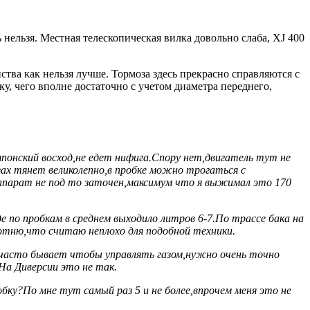
 нельзя. Местная телескопическая вилка довольно слаба, XJ 400
тва как нельзя лучше. Тормоза здесь прекрасно справляются с
ку, чего вполне достаточно с учетом диаметра переднего,
понский восход,не едет нифига.Спору нет,двигатель тут не
зах тянет великолепно,в пробке можно трогаться с
 аппарат не под то заточен,максимум что я выжимал это 170
е по пробкам в среднем выходило литров 6-7.По трассе бака на
сотню,что считаю неплохо для подобной техники.
о часто бывает чтобы управлять газом,нужно очень точно
На Диверсии это не так.
ку?По мне тут самый раз 5 и не более,впрочем меня это не