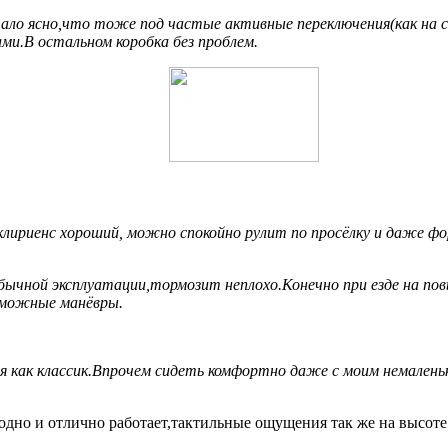
ало ясно,что тоже под частые активные переключения(как на с
ми.В остальном коробка без проблем.
 клириенс хороший, можно спокойно рулит по просёлку и даже 
обычной эксплуатации,тормозит неплохо.Конечно при езде на по
зможные манёвры.
 как классик.Впрочем сидеть комфортно даже с моим немаленьки
одно и отлично работает,тактильные ощущения так же на высоте