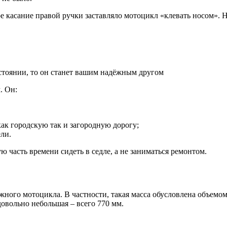
ое касание правой ручки заставляло мотоцикл «клевать носом». Н
стоянии, то он станет вашим надёжным другом
. Он:
ак городскую так и загородную дорогу;
ели.
 часть времени сидеть в седле, а не заниматься ремонтом.
жного мотоцикла. В частности, такая масса обусловлена объемом 
довольно небольшая – всего 770 мм.