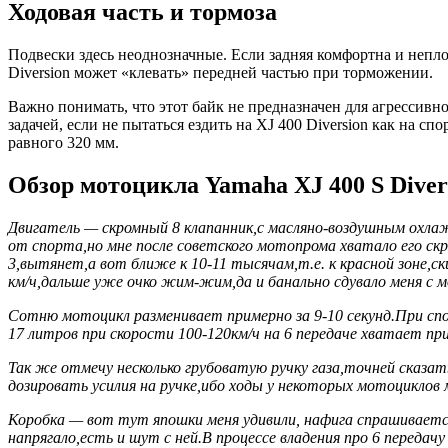
Ходовая часть и тормоза
Подвески здесь неоднозначные. Если задняя комфортна и неплох
Diversion может «клевать» передней частью при торможении.
Важно понимать, что этот байк не предназначен для агрессивн
задачей, если не пытаться ездить на XJ 400 Diversion как на с
равного 320 мм.
Обзор мотоцикла Yamaha XJ 400 S Divers
Двигатель — скромный 8 клапанник,с масляно-воздушным охлаж
от спорта,но мне после советского мотопрома хватало его скр
3,вытянет,а вот ближе к 10-11 тысячам,т.е. к красной зоне,
км/ч,дальше уже очко жим-жим,да и банально сдувало меня с мо
Сотню мотоцикл разменивает примерно за 9-10 секунд.При спок
17 литров при скорости 100-120км/ч на 6 передаче хватает пр
Так же отмечу несколько грубоватую ручку газа,точней сказа
дозировать усилия на ручке,ибо ходы у некоторых мотоциклов
Коробка — вот тут япошки меня удивили, нафига спрашивается
напрягало,есть и шут с ней.В процессе владения про 6 передачу