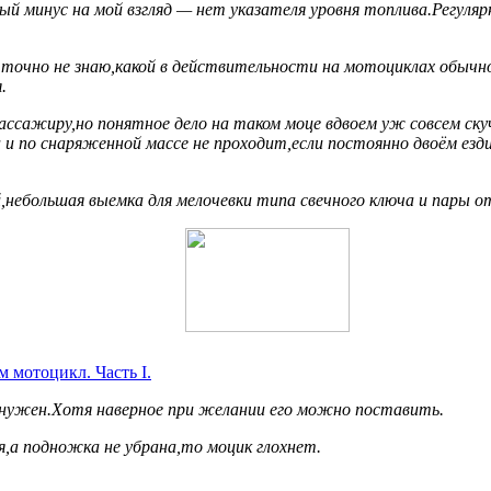
 минус на мой взгляд — нет указателя уровня топлива.Регулярн
точно не знаю,какой в действительности на мотоциклах обычн
.
ассажиру,но понятное дело на таком моце вдвоем уж совсем ск
 и по снаряженной массе не проходит,если постоянно двоём езд
небольшая выемка для мелочевки типа свечного ключа и пары о
 мотоцикл. Часть I.
 нужен.Хотя наверное при желании его можно поставить.
а подножка не убрана,то моцик глохнет.