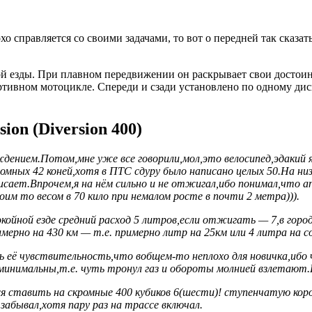
о справляется со своими задачами, то вот о передней так сказать
ой езды. При плавном передвижении он раскрывает свои достоинс
портивном мотоцикле. Спереди и сзади установлено по одному дис
ion (Diversion 400)
дением.Потом,мне уже все говорили,мол,это велосипед,эдакий я
омных 42 коней,хотя в ПТС сдуру было написано целых 50.На ни
скисает.Впрочем,я на нём сильно и не отжигал,ибо понимал,что
им то весом в 70 кило при немалом росте в почти 2 метра))).
ойной езде средний расход 5 литров,если отжигать — 7,в город
имерно на 430 км — т.е. примерно литр на 25км или 4 литра на 
ть её чувствительность,что вобщем-то неплохо для новичка,иб
 минимальны,т.е. чуть тронул газ и обороты молнией взлетают.
 ставить на скромные 400 кубиков 6(шести)! ступенчатую короб
 забывал,хотя пару раз на трассе включал.