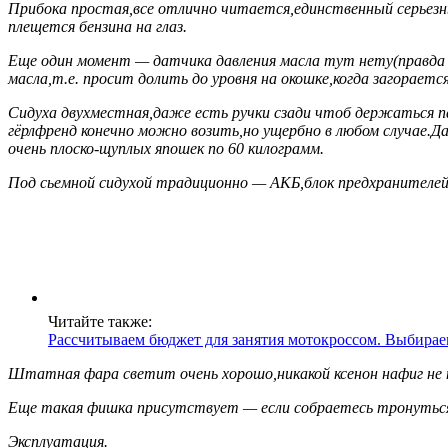
Прибока простая,все отлично читается,единственный серьезный
плещется бензина на глаз.
Еще один момент — датчика давления масла тут нету(правда 
масла,т.е. просит долить до уровня на окошке,когда загорается
Сидуха двухместная,даже есть ручки сзади чтоб держаться п
гёрлфренд конечно можно возить,но ущербно в любом случае.Да
очень плоско-щуплых япошек по 60 килограмм.
Под сьемной сидухой традиционно — АКБ,блок предхранителей,
Читайте также:
Рассчитываем бюджет для занятия мотокроссом. Выбираем
Штатная фара светит очень хорошо,никакой ксенон нафиг не
Еще такая фишка присутствует — если собраетесь тронуться,
Эксплуатация.